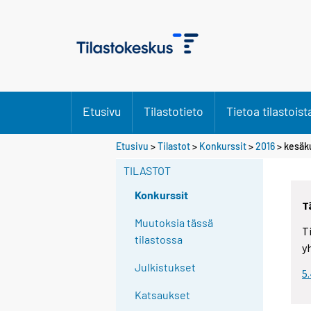
Etusivu
Tilastotieto
Tietoa tilastoist
Etusivu
>
Tilastot
>
Konkurssit
>
2016
>
kesäk
TILASTOT
Konkurssit
T
Muutoksia tässä
T
tilastossa
y
Julkistukset
5
Katsaukset