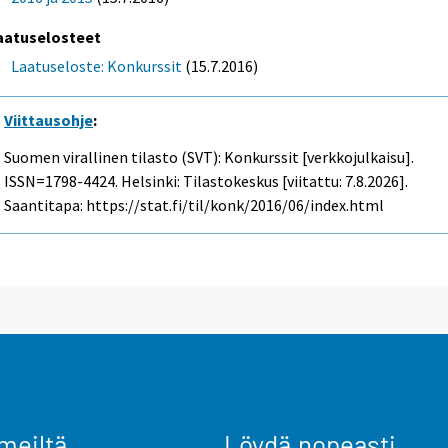
aatuselosteet
Laatuseloste: Konkurssit
(15.7.2016)
Viittausohje
:
Suomen virallinen tilasto (SVT): Konkurssit [verkkojulkaisu].
ISSN=1798-4424. Helsinki: Tilastokeskus [viitattu: 7.8.2026].
Saantitapa: https://stat.fi/til/konk/2016/06/index.html
meiltä
Löydä nopeasti