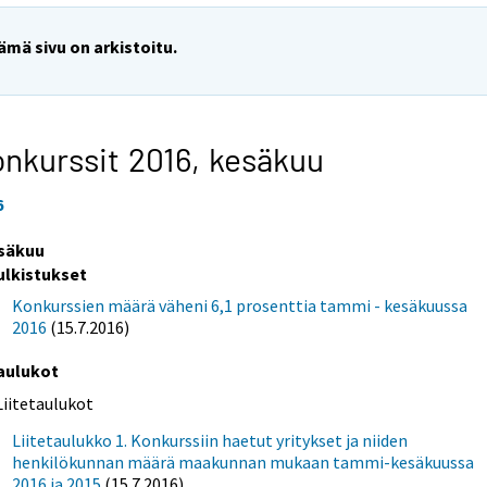
ämä sivu on arkistoitu.
nkurssit 2016,
kesäkuu
6
säkuu
ulkistukset
Konkurssien määrä väheni 6,1 prosenttia tammi - kesäkuussa
2016
(15.7.2016)
aulukot
Liitetaulukot
Liitetaulukko 1. Konkurssiin haetut yritykset ja niiden
henkilökunnan määrä maakunnan mukaan tammi-kesäkuussa
2016 ja 2015
(15.7.2016)