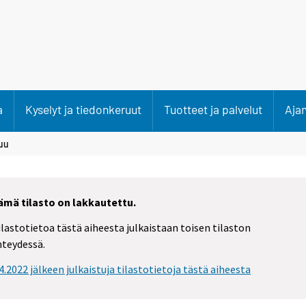
a
Kyselyt ja tiedonkeruut
Tuotteet ja palvelut
Aja
uu
ämä tilasto on lakkautettu.
ilastotietoa tästä aiheesta julkaistaan toisen tilaston
hteydessä.
.4.2022 jälkeen julkaistuja tilastotietoja tästä aiheesta