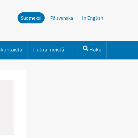
Suomeksi
På svenska
In English
nkohtaista
Tietoa meistä
Haku