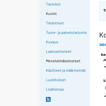
Taulukot
T
Kuviot
Tiedotteet
Tuote- ja palvelutarjonta
Ko
Kuvaus
201
Laatuselosteet
ke
J
Menetelmäselosteet
Käsitteet ja määritelmät
Luokitukset
T
Lisätietoja