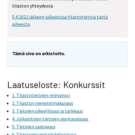
m
tilaston yhteydessä.
o
v
5.4.2022 jälkeen julkaistuja tilastotietoja tästä
i
aiheesta
n
g
t
o
Tämä sivu on arkistoitu.
a
n
o
t
Laatuseloste: Konkurssit
h
1. Tilastotietojen relevanssi
e
r
2. Tilaston menetelmäkuvaus
s
3. Tietojen oikeellisuus ja tarkkuus
e
4. Julkaistujen tietojen ajantasaisuus
r
5. Tietojen saatavuus
v
6. Tilastojen vertailukelpoisuus