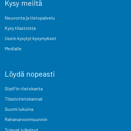
Kysy meiltä
Neuvonta ja tietopalvelu
Kysy tilastoista
Usein kysytyt kysymykset
Medialle
Löydä nopeasti
StatFin-tietokanta
Tilastotietokannat
Suomi lukuina
Rahanarvonmuunnin
Tulevat julkaisut