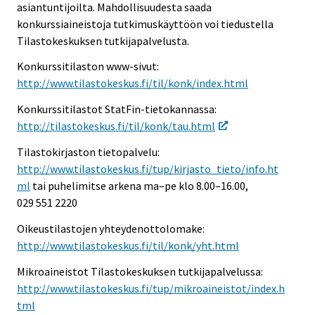
asiantuntijoilta. Mahdollisuudesta saada
konkurssiaineistoja tutkimuskäyttöön voi tiedustella
Tilastokeskuksen tutkijapalvelusta.
Konkurssitilaston www-sivut:
http://www.tilastokeskus.fi/til/konk/index.html
Konkurssitilastot StatFin-tietokannassa:
http://tilastokeskus.fi/til/konk/tau.html
Tilastokirjaston tietopalvelu:
http://www.tilastokeskus.fi/tup/kirjasto_tieto/info.ht
ml
tai puhelimitse arkena ma–pe klo 8.00–16.00,
029 551 2220
Oikeustilastojen yhteydenottolomake:
http://www.tilastokeskus.fi/til/konk/yht.html
Mikroaineistot Tilastokeskuksen tutkijapalvelussa:
http://www.tilastokeskus.fi/tup/mikroaineistot/index.h
tml