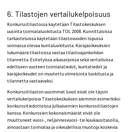
6. Tilastojen vertailukelpoisuus
Konkurssitilastossa käytetään Tilastokeskuksen
uusinta toimialaluokitusta TOL 2008. Kunnittaisissa
tarkasteluissa käytetään tilastovuoden lopussa
voimassa olevaa kuntaluokitusta. Käräjäoikeuksien
lukumäärä tilastoissa vastaa tilastoajankohdan
tilannetta. Esitetyissä aikasarjoissa sekä vertailuissa
edelliseen vuoteen toimialatiedot, kuntatiedot ja
käräjäoikeudet on muutettu viimeisintä luokitusta ja
tilannetta vastaavaksi.
Konkurssitilaston uusimmat luvut eivät ole täysin
vertailukelpoisia Tilastokeskuksen aiemmin esimerkiksi
konkurssitiedotteissa julkaisemien konkurssitilastojen
kanssa. Konkurssien kokonaismäärät eivät ole
muuttuneet vuosi-, neljännesvuosi- tai kuukausitasolla,
ainoastaan toimialaa ja oikeudellisia muotoja koskevia