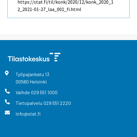
https://stat.fi/til/konk/2020/12/konk_2020_1
2_2021-01-27_laa_001_fi.html
Työpajankatu
13
00580
Helsinki
Vaihde
029 551 1000
Tietopalvelu
029 551 2220
info@stat.fi