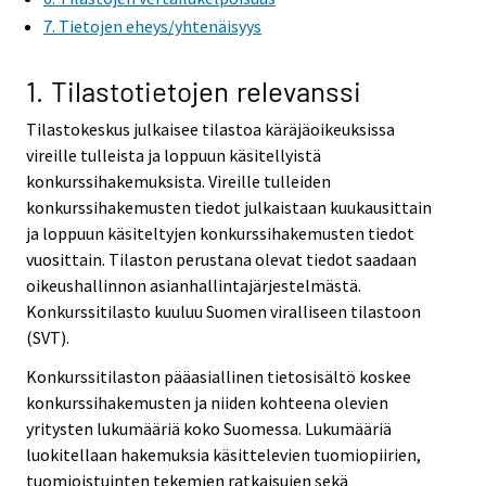
i
7. Tietojen eheys/yhtenäisyys
c
e
1. Tilastotietojen relevanssi
.
Tilastokeskus julkaisee tilastoa käräjäoikeuksissa
vireille tulleista ja loppuun käsitellyistä
konkurssihakemuksista. Vireille tulleiden
konkurssihakemusten tiedot julkaistaan kuukausittain
ja loppuun käsiteltyjen konkurssihakemusten tiedot
vuosittain. Tilaston perustana olevat tiedot saadaan
oikeushallinnon asianhallintajärjestelmästä.
Konkurssitilasto kuuluu Suomen viralliseen tilastoon
(SVT).
Konkurssitilaston pääasiallinen tietosisältö koskee
konkurssihakemusten ja niiden kohteena olevien
yritysten lukumääriä koko Suomessa. Lukumääriä
luokitellaan hakemuksia käsittelevien tuomiopiirien,
tuomioistuinten tekemien ratkaisujen sekä