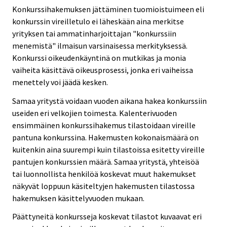
Konkurssihakemuksen jättäminen tuomioistuimeen eli
konkurssin vireilletulo ei läheskään aina merkitse
yrityksen tai ammatinharjoittajan "konkurssiin
menemistä" ilmaisun varsinaisessa merkityksessä.
Konkurssi oikeudenkäyntinä on mutkikas ja monia
vaiheita käsittävä oikeusprosessi, jonka eri vaiheissa
menettely voi jäädä kesken.
Samaa yritystä voidaan vuoden aikana hakea konkurssiin
useiden eri velkojien toimesta. Kalenterivuoden
ensimmäinen konkurssihakemus tilastoidaan vireille
pantuna konkurssina. Hakemusten kokonaismäärä on
kuitenkin aina suurempi kuin tilastoissa esitetty vireille
pantujen konkurssien määrä. Samaa yritystä, yhteisöä
tai luonnollista henkilöä koskevat muut hakemukset
näkyvät loppuun käsiteltyjen hakemusten tilastossa
hakemuksen käsittelyvuoden mukaan.
Päättyneitä konkursseja koskevat tilastot kuvaavat eri