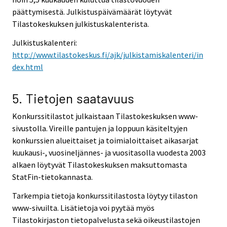
päättymisestä. Julkistuspäivämäärät löytyvät
Tilastokeskuksen julkistuskalenterista.
Julkistuskalenteri:
http://www.tilastokeskus.fi/ajk/julkistamiskalenteri/in
dex.html
5. Tietojen saatavuus
Konkurssitilastot julkaistaan Tilastokeskuksen www-
sivustolla. Vireille pantujen ja loppuun käsiteltyjen
konkurssien alueittaiset ja toimialoittaiset aikasarjat
kuukausi-, vuosineljännes- ja vuositasolla vuodesta 2003
alkaen löytyvät Tilastokeskuksen maksuttomasta
StatFin-tietokannasta.
Tarkempia tietoja konkurssitilastosta löytyy tilaston
www-sivuilta. Lisätietoja voi pyytää myös
Tilastokirjaston tietopalvelusta sekä oikeustilastojen