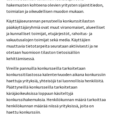
hakemusten kohteena olevien yritysten sijaintitiedon,
toimialan ja oikeudellisen muodon mukaan.
Käyttäjäseurannan perusteella konkurssitilaston
pääkäyttäjäryhmiä ovat muut viranomaiset, alueelliset
ja kunnalliset toimijat, etujärjestöt, rahoitus- ja
vakuutusalojen toimijat sekä media. Käyttäjien
muuttuvia tietotarpeita seurataan aktiivisesti ja ne
otetaan huomioon tilaston tietosisällön
kehittämisessä.
Vireille pannuilla konkursseilla tarkoitetaan
konkurssitilastossa kalenterivuoden aikana konkurssiin
haettuja yrityksiä, yhteisöjä tai luonnollisia henkilöitä.
Päättyneillä konkursseilla tarkoitetaan
käräjäoikeuksissa loppuun käsiteltyjä
konkurssihakemuksia. Henkilökunnan määrä tarkoittaa
henkilökunnan määrää niissä yrityksissä, joita on
haettu konkurssiin.