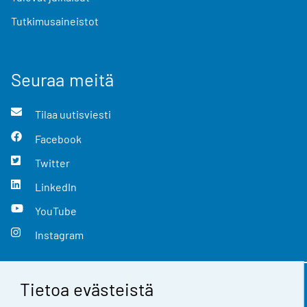
Tutkimusaineistot
Seuraa meitä
Tilaa uutisviesti
Facebook
Twitter
LinkedIn
YouTube
Instagram
Tietoa evästeistä
Yhteystiedot