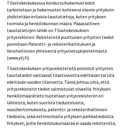
Tilastokeskuksessa konkurssihakemustiedot
tarkistetaan ja hakemusten kohteena oleviin yrityksiin
yhdistetään erilaisia taustatietoja, kuten yrityksen
toimiala ja henkilökunnan määrä. Pääasiallinen
taustatietojen lähde on Tilastokeskuksen
yritysrekisteri. Rekisteristä puuttuvien yritysten tiedot
poimitaan Patentti- ja rekisterihallituksen ja
Verohallinnon yhteisestä yritystietojärjestelmästä
(www.ytj.fi).
Tilastokeskuksen yritysrekisteristä poimitut yritysten
taustatiedot vastaavat tilastovuotta edeltävän tai sitä
edeltävän vuoden tilannetta. Tämä johtuu siitä, että
yritysrekisterin tiedot valmistuvat viiveellä. Yrityksen
henkilömäärätieto tuotetaan yritysrekisteriin eri
lähteistä, kuten suorista tiedusteluista,
vuosikertomuksista, patentti- ja rekisterihallinnon
tiedoista, sekä estimoimalla yrityksen palkkatiedoista.
Yritykset, joille henkilölukumäärää ei saada rekisteristä,