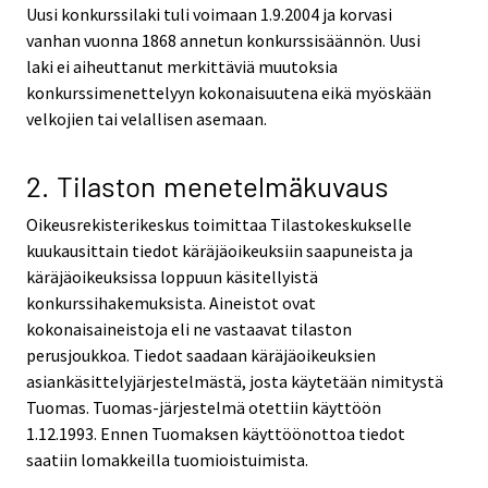
Uusi konkurssilaki tuli voimaan 1.9.2004 ja korvasi
vanhan vuonna 1868 annetun konkurssisäännön. Uusi
laki ei aiheuttanut merkittäviä muutoksia
konkurssimenettelyyn kokonaisuutena eikä myöskään
velkojien tai velallisen asemaan.
2. Tilaston menetelmäkuvaus
Oikeusrekisterikeskus toimittaa Tilastokeskukselle
kuukausittain tiedot käräjäoikeuksiin saapuneista ja
käräjäoikeuksissa loppuun käsitellyistä
konkurssihakemuksista. Aineistot ovat
kokonaisaineistoja eli ne vastaavat tilaston
perusjoukkoa. Tiedot saadaan käräjäoikeuksien
asiankäsittelyjärjestelmästä, josta käytetään nimitystä
Tuomas. Tuomas-järjestelmä otettiin käyttöön
1.12.1993. Ennen Tuomaksen käyttöönottoa tiedot
saatiin lomakkeilla tuomioistuimista.