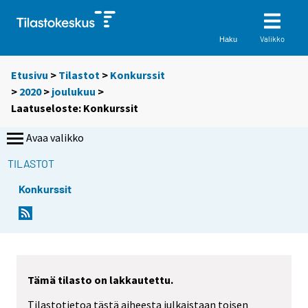
Valikko
Haku
Etusivu
>
Tilastot
>
Konkurssit
>
2020
>
joulukuu
>
Laatuseloste: Konkurssit
Avaa valikko
TILASTOT
Konkurssit
Y
o
u
a
r
Tämä tilasto on lakkautettu.
e
Tilastotietoa tästä aiheesta julkaistaan toisen