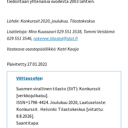
tiedoiltaan yhtenäisiä vuodesta 2003 lähtien.
Lähde: Konkurssit 2020, joulukuu. Tilastokeskus
Lisätietoja: Mira Kuussaari 029 551 3538, Tommi Veistämö
029 551 3546,
rakenne.tilastot@stat.fi
Vastaava osastopäällikkö: Katri Kaaja
Päivitetty 27.01.2021
Viittausohje
:
Suomen virallinen tilasto (SVT): Konkurssit
[verkkojulkaisu].
ISSN=1798-4424.
Joulukuu
2020, Laatuseloste:
Konkurssit . Helsinki: Tilastokeskus [viitattu:
8.8.2026].
Saantitapa: