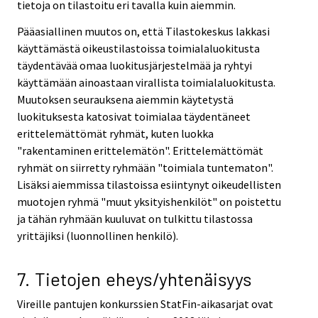
tietoja on tilastoitu eri tavalla kuin aiemmin.
Pääasiallinen muutos on, että Tilastokeskus lakkasi
käyttämästä oikeustilastoissa toimialaluokitusta
täydentävää omaa luokitusjärjestelmää ja ryhtyi
käyttämään ainoastaan virallista toimialaluokitusta.
Muutoksen seurauksena aiemmin käytetystä
luokituksesta katosivat toimialaa täydentäneet
erittelemättömät ryhmät, kuten luokka
"rakentaminen erittelemätön". Erittelemättömät
ryhmät on siirretty ryhmään "toimiala tuntematon".
Lisäksi aiemmissa tilastoissa esiintynyt oikeudellisten
muotojen ryhmä "muut yksityishenkilöt" on poistettu
ja tähän ryhmään kuuluvat on tulkittu tilastossa
yrittäjiksi (luonnollinen henkilö).
7. Tietojen eheys/yhtenäisyys
Vireille pantujen konkurssien StatFin-aikasarjat ovat