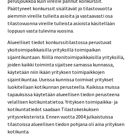
perusjoukkoa kuin vireille pannut konkurssit.
Päättyneet konkurssit sisältävät jo tilastovuotta
aiemmin vireille tulleita asioita ja vastaavasti osa
tilastovuonna vireille tulleista asioista käsitellään
loppuun vasta tulevina vuosina.
Alueelliset tiedot konkurssitilastossa perustuvat
yksitoimipaikkaisilla yrityksillä toimipaikan
sijaintikuntaan. Niillä monitoimipaikkaisilla yrityksillä,
joiden kaikki toiminta sijaitsee samassa kunnassa,
käytetään niin ikään yrityksen toimipaikkojen
sijaintikuntaa. Useissa kunnissa toimivat yritykset
luokitellaan kotikunnan perusteella. Kaikissa muissa
tapauksissa käytetään alueellisen tiedon perusteena
velallisen kotikuntatietoa. Yrityksen toimipaikka- ja
kotikuntatiedot saadaan Tilastokeskuksen
yritysrekisteristä. Ennen vuotta 2004 julkaistuissa
tilastoissa alueellisen tiedon pohjana oli aina yrityksen
kotikunta.