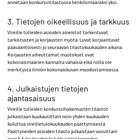
annetaan konkurssitilastossa henkilömääräksi yksi.
3. Tietojen oikeellisuus ja tarkkuus
Vireille tulleiden asioiden aineistot tarkentuvat
tarkistusten ja korjausten myötä. Luvut korjaantuvat
pääsääntöisesti jo seuraavan tilastokuukauden aikana.
Korjausten aiheuttamat muutokset ovat
kokonaismäärien kannalta vähäisiä eikä niillä ole
merkitystä ilmiön kokonaiskuvan muodostamisessa.
4. Julkaistujen tietojen
ajantasaisuus
Vireille tulleiden konkurssihakemusten tilastot
julkaistaan kuukausittain noin yhden kuukauden
kuluttua vireilletulokuukauden päättymisestä.
Päättyneiden asioiden tilasto julkaistaan vuosittain
noin 5,5 kuukauden kuluttua tilastovuoden