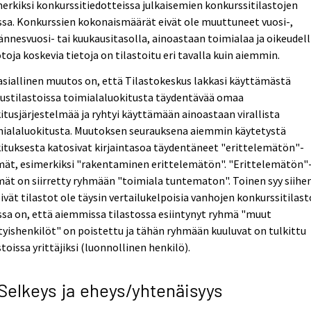
erkiksi konkurssitiedotteissa julkaisemien konkurssitilastojen
sa. Konkurssien kokonaismäärät eivät ole muuttuneet vuosi-,
ännesvuosi- tai kuukausitasolla, ainoastaan toimialaa ja oikeudell
oja koskevia tietoja on tilastoitu eri tavalla kuin aiemmin.
siallinen muutos on, että Tilastokeskus lakkasi käyttämästä
ustilastoissa toimialaluokitusta täydentävää omaa
itusjärjestelmää ja ryhtyi käyttämään ainoastaan virallista
mialaluokitusta. Muutoksen seurauksena aiemmin käytetystä
ituksesta katosivat kirjaintasoa täydentäneet "erittelemätön"-
mät, esimerkiksi "rakentaminen erittelemätön". "Erittelemätön"
ät on siirretty ryhmään "toimiala tuntematon". Toinen syy siihe
ivät tilastot ole täysin vertailukelpoisia vanhojen konkurssitilas
sa on, että aiemmissa tilastossa esiintynyt ryhmä "muut
tyishenkilöt" on poistettu ja tähän ryhmään kuuluvat on tulkittu
stoissa yrittäjiksi (luonnollinen henkilö).
 Selkeys ja eheys/yhtenäisyys