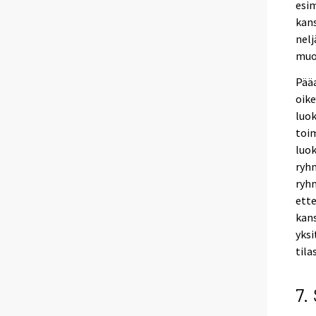
esim
kans
nelj
muot
Pääa
oike
luok
toi
luok
ryh
ryhm
ette
kans
yksi
tila
7.