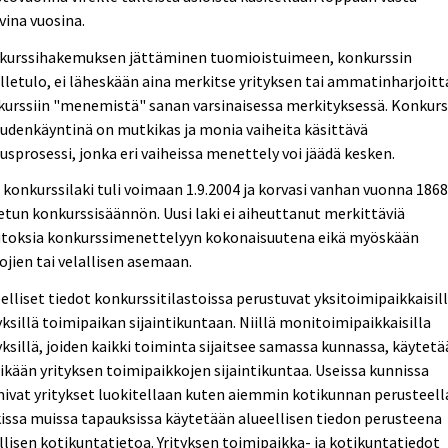
vina vuosina.
kurssihakemuksen jättäminen tuomioistuimeen, konkurssin
illetulo, ei läheskään aina merkitse yrityksen tai ammatinharjoitt
urssiin "menemistä" sanan varsinaisessa merkityksessä. Konkurs
udenkäyntinä on mutkikas ja monia vaiheita käsittävä
usprosessi, jonka eri vaiheissa menettely voi jäädä kesken.
 konkurssilaki tuli voimaan 1.9.2004 ja korvasi vanhan vuonna 186
tun konkurssisäännön. Uusi laki ei aiheuttanut merkittäviä
toksia konkurssimenettelyyn kokonaisuutena eikä myöskään
ojien tai velallisen asemaan.
elliset tiedot konkurssitilastoissa perustuvat yksitoimipaikkaisil
yksillä toimipaikan sijaintikuntaan. Niillä monitoimipaikkaisilla
yksillä, joiden kaikki toiminta sijaitsee samassa kunnassa, käytet
 ikään yrityksen toimipaikkojen sijaintikuntaa. Useissa kunnissa
ivat yritykset luokitellaan kuten aiemmin kotikunnan perusteell
issa muissa tapauksissa käytetään alueellisen tiedon perusteena
llisen kotikuntatietoa. Yrityksen toimipaikka- ja kotikuntatiedot