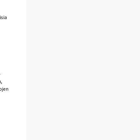
isia
-
n,
tojen