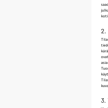
saad
julk
koti
2.
Tila
tied
kärä
ovat
asia
Tuo
käyt
Tila
kuva
3.