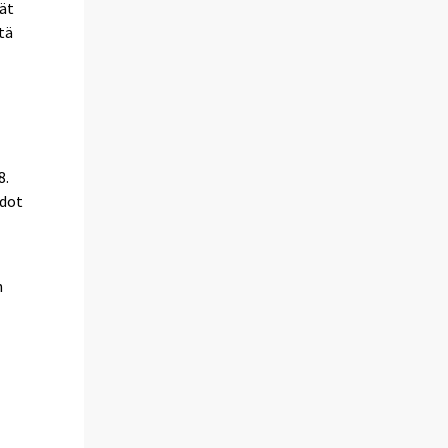
vät
tä
8.
edot
n