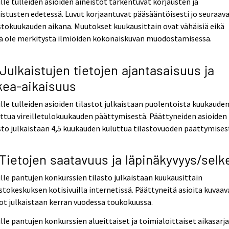
ille tulleiden asioiden aineistot tarkentuvat korjausten ja
istusten edetessä. Luvut korjaantuvat pääsääntöisesti jo seuraav
stokuukauden aikana. Muutokset kuukausittain ovat vähäisiä eikä
lä ole merkitystä ilmiöiden kokonaiskuvan muodostamisessa.
 Julkaistujen tietojen ajantasaisuus ja
kea-aikaisuus
ille tulleiden asioiden tilastot julkaistaan puolentoista kuukaude
ttua vireilletulokuukauden päättymisestä. Päättyneiden asioiden
sto julkaistaan 4,5 kuukauden kuluttua tilastovuoden päättymises
 Tietojen saatavuus ja läpinäkyvyys/selk
ille pantujen konkurssien tilasto julkaistaan kuukausittain
stokeskuksen kotisivuilla internetissä. Päättyneitä asioita kuvaav
ot julkaistaan kerran vuodessa toukokuussa.
ille pantujen konkurssien alueittaiset ja toimialoittaiset aikasarj