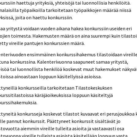
urssiin haettuja yrityksiä, yhteisöjä tai luonnollisia henkilöitä.
alaisilla työpaikoilla tarkoitetaan työpaikkojen määrää niissä
yksissä, joita on haettu konkurssiin.
a yritystä voidaan vuoden aikana hakea konkurssiin useiden eri
ojien toimesta. Hakemusten määrä on aina suurempi kuin tilastoi
etty vireille pantujen konkurssien määrä.
enterivuoden ensimmäinen konkurssihakemus tilastoidaan vireill
una konkurssina. Kalenterivuonna saapuneet samaa yritystä,
isöä tai luonnollista henkilöä koskevat muut hakemukset näkyvä
stoissa ainoastaan loppuun käsitellyissä asioissa.
tyneillä konkursseilla tarkoitetaan Tilastokeskuksen
urssitilastoissa käräjäoikeuksissa loppuun käsiteltyjä
kurssihakemuksia.
tyneitä konkursseja koskevat tilastot kuvaavat eri perusjoukkoa 
ille pannut konkurssit. Päättyneet konkurssit sisältävät jo
stovuotta aiemmin vireille tulleita asioita ja vastaavasti osa
stovuonna vireille tulleista asioista käsitellään loppuun vasta