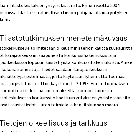
aan Tilastokeskuksen yritysrekisteristä. Ennen vuotta 2004
aistuissa tilastoissa alueellisen tiedon pohjana oli aina yrityksen
kunta.
 Tilastotutkimuksen menetelmäkuvaus
stokeskukselle toimitetaan oikeusministeriön kautta kuukausitt
ot käräjäoikeuksiin saapuneista konkurssihakemuksista ja
jäoikeuksissa loppuun käsitellyistä konkurssihakemuksista. Ainei
 kokonaisaineistoja. Tiedot saadaan käräjäoikeuksien
nkäsittelyjärjestelmästä, josta käytetään lyhennettä Tuomas.
mas-järjestelmä otettiin käyttöön 1.12.1993. Ennen Tuomaksen
töönottoa tiedot saatiin lomakkeilla tuomioistuimista.
stokeskuksessa konkurssiin haettuun yritykseen yhdistetään sitä
avat taustatiedot, kuten toimiala ja henkilökunnan määrä.
 Tietojen oikeellisuus ja tarkkuus