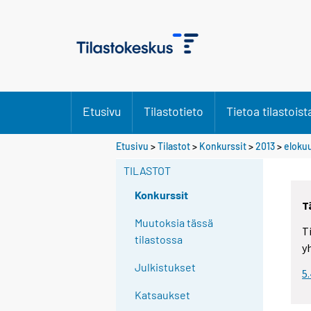
Etusivu
Tilastotieto
Tietoa tilastoist
Etusivu
>
Tilastot
>
Konkurssit
>
2013
>
eloku
TILASTOT
Konkurssit
T
Muutoksia tässä
T
tilastossa
y
Julkistukset
5
Katsaukset