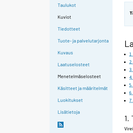
Taulukot
T
Kuviot
Tiedotteet
Tuote- ja palvelutarjonta
La
Kuvaus
1
2
Laatuselosteet
3
Menetelmäselosteet
4
5
Käsitteet ja määritelmät
6
Luokitukset
7
Lisätietoja
1.
Vire