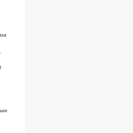
ssa
e
t
kuin