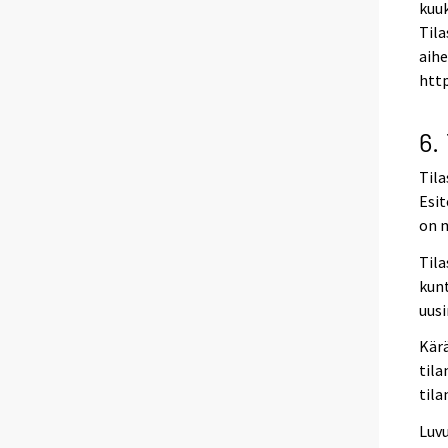
kuuk
Til
aihe
http
6.
Tila
Esit
on m
Tila
kun
uusi
Kärä
tila
tila
Luvu