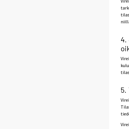
Vire
tark
tila
niil
4.
oi
Vire
kulu
tila
5.
Vire
Tila
tied
Vire