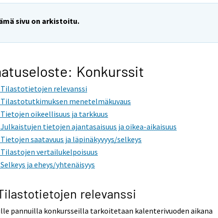
ämä sivu on arkistoitu.
atuseloste: Konkurssit
. Tilastotietojen relevanssi
. Tilastotutkimuksen menetelmäkuvaus
. Tietojen oikeellisuus ja tarkkuus
. Julkaistujen tietojen ajantasaisuus ja oikea-aikaisuus
. Tietojen saatavuus ja läpinäkyvyys/selkeys
. Tilastojen vertailukelpoisuus
. Selkeys ja eheys/yhtenäisyys
 Tilastotietojen relevanssi
ille pannuilla konkursseilla tarkoitetaan kalenterivuoden aikana