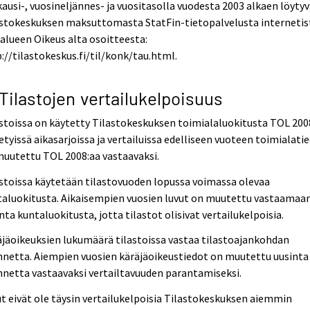
ausi-, vuosineljännes- ja vuositasolla vuodesta 2003 alkaen löyty
astokeskuksen maksuttomasta StatFin-tietopalvelusta internetis
alueen Oikeus alta osoitteesta:
://tilastokeskus.fi/til/konk/tau.html.
 Tilastojen vertailukelpoisuus
stoissa on käytetty Tilastokeskuksen toimialaluokitusta TOL 200
etyissä aikasarjoissa ja vertailuissa edelliseen vuoteen toimialati
uutettu TOL 2008:aa vastaavaksi.
stoissa käytetään tilastovuoden lopussa voimassa olevaa
taluokitusta. Aikaisempien vuosien luvut on muutettu vastaamaa
nta kuntaluokitusta, jotta tilastot olisivat vertailukelpoisia.
jäoikeuksien lukumäärä tilastoissa vastaa tilastoajankohdan
nnetta. Aiempien vuosien käräjäoikeustiedot on muutettu uusinta
nnetta vastaavaksi vertailtavuuden parantamiseksi.
t eivät ole täysin vertailukelpoisia Tilastokeskuksen aiemmin