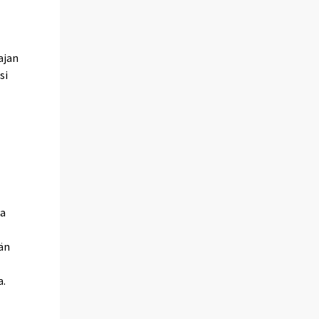
ajan
si
8
la
ään
a.