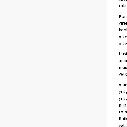
tule
Kon
vire
konk
oike
oike
Uusi
anne
muu
velk
Alue
yrit
yrit
niin
toim
Kaik
vela