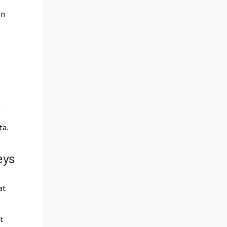
an
n
tä.
eys
at
at