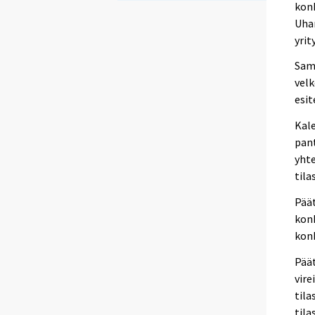
konk
Uhan
yrit
Sama
velk
esit
Kal
pant
yhte
tila
Päät
konk
kon
Päät
vire
tila
tila