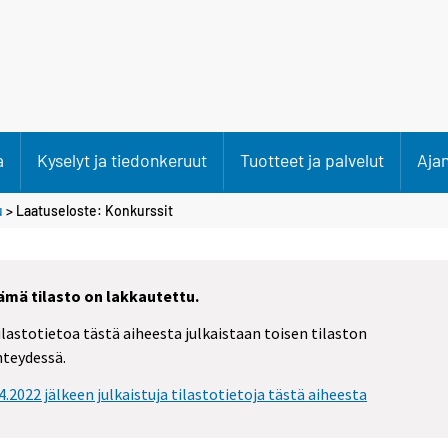
a
Kyselyt ja tiedonkeruut
Tuotteet ja palvelut
Aja
u
> Laatuseloste: Konkurssit
ämä tilasto on lakkautettu.
ilastotietoa tästä aiheesta julkaistaan toisen tilaston
hteydessä.
.4.2022 jälkeen julkaistuja tilastotietoja tästä aiheesta