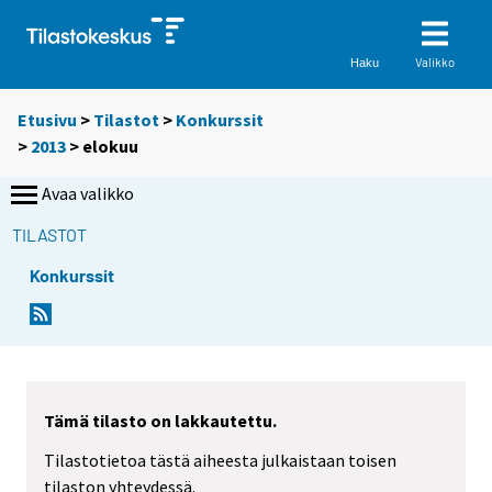
Valikko
Haku
Etusivu
>
Tilastot
>
Konkurssit
>
2013
>
elokuu
Avaa valikko
TILASTOT
Konkurssit
Tämä tilasto on lakkautettu.
Tilastotietoa tästä aiheesta julkaistaan toisen
tilaston yhteydessä.