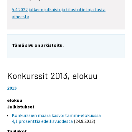
5.4.2022 jälkeen julkaistuja tilastotietoja tästä
aiheesta
Tämä sivu on arkistoitu.
Konkurssit 2013,
elokuu
2013
elokuu
Julkistukset
Konkurssien määrä kasvoi tammi-elokuussa
4,1 prosenttia edellisvuodesta
(24.9.2013)
Taulukot