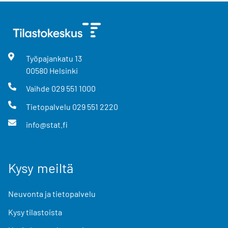
Työpajankatu
13
00580
Helsinki
Vaihde
029 551 1000
Tietopalvelu
029 551 2220
info@stat.fi
Kysy meiltä
Neuvonta ja tietopalvelu
Kysy tilastoista