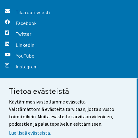
Tilaa uutisviesti
Facebook
Twitter
LinkedIn
YouTube
Instagram
Tietoa evästeistä
Yhteystiedot
Käytämme sivustollamme evästeitä.
Palaute
Välttämättömiä evästeitä tarvitaan, jotta sivusto
toimii oikein. Muita evästeitä tarvitaan videoiden,
Käyttöehdot
podcastien ja palautepalvelun esittämiseen.
Tietosuoja
Lue lisää evästeistä.