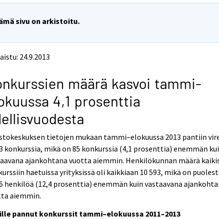
ämä sivu on arkistoitu.
aistu: 24.9.2013
nkurssien määrä kasvoi tammi-
okuussa 4,1 prosenttia
ellisvuodesta
stokeskuksen tietojen mukaan tammi–elokuussa 2013 pantiin vire
3 konkurssia, mikä on 85 konkurssia (4,1 prosenttia) enemmän ku
taavana ajankohtana vuotta aiemmin. Henkilökunnan määrä kaiki
urssiin haetuissa yrityksissä oli kaikkiaan 10 593, mikä on puoles
66 henkilöä (12,4 prosenttia) enemmän kuin vastaavana ajankoht
tta aiemmin.
eille pannut konkurssit tammi–elokuussa 2011–2013