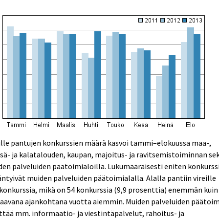
ille pantujen konkurssien määrä kasvoi tammi–elokuussa maa-,
ä- ja kalatalouden, kaupan, majoitus- ja ravitsemistoiminnan se
en palveluiden päätoimialoilla. Lukumääräisesti eniten konkurss
äntyivät muiden palveluiden päätoimialalla. Alalla pantiin vireille
konkurssia, mikä on 54 konkurssia (9,9 prosenttia) enemmän kuin
taavana ajankohtana vuotta aiemmin. Muiden palveluiden päätoim
ttää mm. informaatio- ja viestintäpalvelut, rahoitus- ja