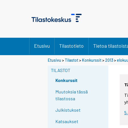
Etusivu
Tilastotieto
Tietoa tilastoist
Y
Y
Etusivu
>
Tilastot
>
Konkurssit
>
2013
>
eloku
o
o
u
u
TILASTOT
a
a
r
r
Konkurssit
T
e
e
m
m
Muutoksia tässä
T
o
o
tilastossa
y
v
v
i
i
Julkistukset
5
n
n
g
g
Katsaukset
t
t