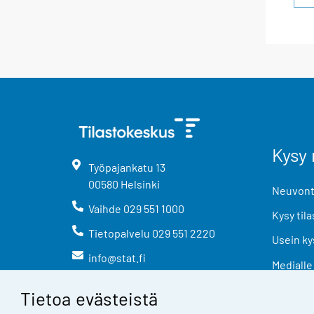
Kysy 
Työpajankatu
13
00580
Helsinki
Neuvonta
Vaihde
029 551 1000
Kysy tila
Tietopalvelu
029 551 2220
Usein ky
info@stat.fi
Medialle
Tietoa evästeistä