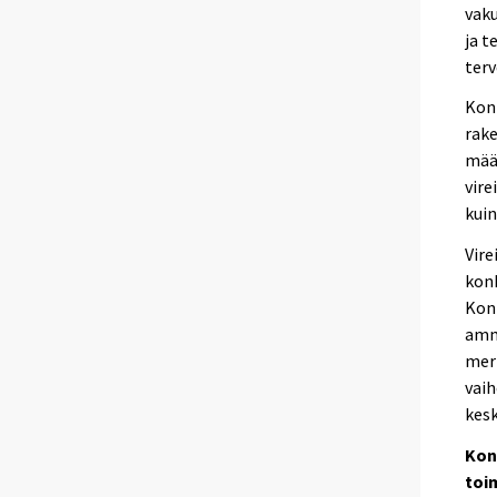
vaku
ja t
terv
Konk
rake
määr
vire
kui
Vire
konk
Konk
amm
merk
vaih
kes
Kon
toi