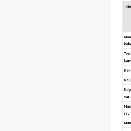
Toi
Maa
kal
Teol
kai
Rak
Kau
Kulj
vara
Majo
rav
Muu