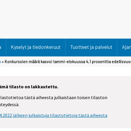
a
Kyselyt ja tiedonkeruut
Tuotteet ja palvelut
Aja
u
> Konkurssien määrä kasvoi tammi-elokuussa 4,1 prosenttia edellisvu
ämä tilasto on lakkautettu.
ilastotietoa tästä aiheesta julkaistaan toisen tilaston
hteydessä.
.4.2022 jälkeen julkaistuja tilastotietoja tästä aiheesta