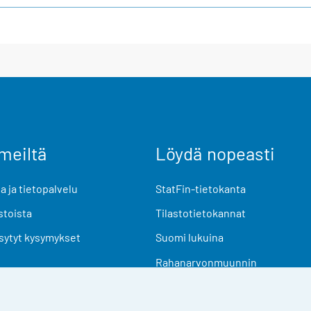
meiltä
Löydä nopeasti
 ja tietopalvelu
StatFin-tietokanta
stoista
Tilastotietokannat
sytyt kysymykset
Suomi lukuina
Rahanarvonmuunnin
Tulevat julkaisut
Tutkimusaineistot