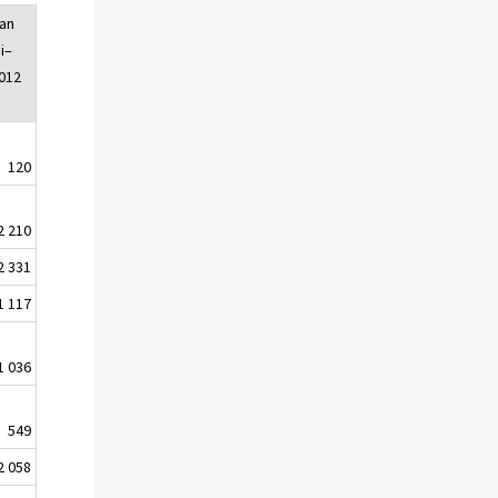
an
i–
012
120
2 210
2 331
1 117
1 036
549
2 058