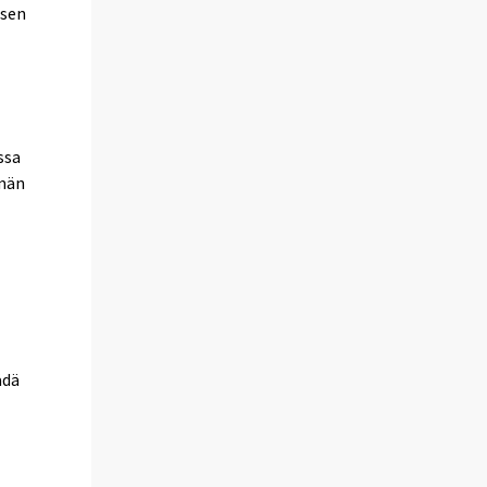
isen
ssa
mmän
ädä