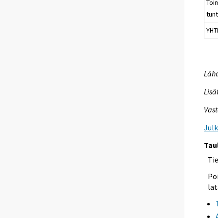
Toi
tun
YHT
Lähd
Lisä
Vast
Jul
Tau
Ti
Poi
lat