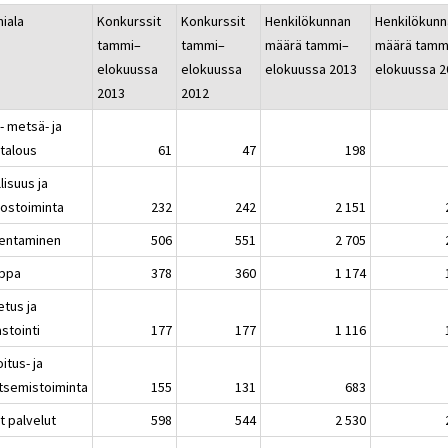
miala
Konkurssit
Konkurssit
Henkilökunnan
Henkilökunn
tammi–
tammi–
määrä tammi–
määrä tamm
elokuussa
elokuussa
elokuussa 2013
elokuussa 2
2013
2012
- metsä- ja
atalous
61
47
198
lisuus ja
vostoiminta
232
242
2 151
entaminen
506
551
2 705
ppa
378
360
1 174
etus ja
stointi
177
177
1 116
itus- ja
itsemistoiminta
155
131
683
t palvelut
598
544
2 530