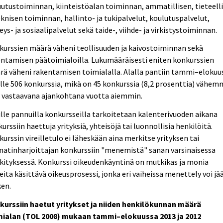
utustoiminnan, kiinteistöalan toiminnan, ammatillisen, tieteell
eknisen toiminnan, hallinto- ja tukipalvelut, koulutuspalvelut,
eys- ja sosiaalipalvelut sekä taide-, viihde- ja virkistystoiminnan.
urssien määrä väheni teollisuuden ja kaivostoiminnan sekä
ntamisen päätoimialoilla. Lukumääräisesti eniten konkurssien
ä väheni rakentamisen toimialalla. Alalla pantiin tammi–elokuu
ille 506 konkurssia, mikä on 45 konkurssia (8,2 prosenttia) vähe
n vastaavana ajankohtana vuotta aiemmin.
ille pannuilla konkursseilla tarkoitetaan kalenterivuoden aikana
urssiin haettuja yrityksiä, yhteisöjä tai luonnollisia henkilöitä.
urssin vireilletulo ei läheskään aina merkitse yrityksen tai
atinharjoittajan konkurssiin "menemistä" sanan varsinaisessa
ityksessä. Konkurssi oikeudenkäyntinä on mutkikas ja monia
eita käsittävä oikeusprosessi, jonka eri vaiheissa menettely voi jä
ken.
kurssiin haetut yritykset ja niiden henkilökunnan määrä
mialan (TOL 2008) mukaan tammi–elokuussa 2013 ja 2012