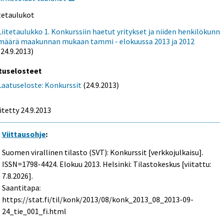
itetaulukot
Liitetaulukko 1. Konkurssiin haetut yritykset ja niiden henkilökun
määrä maakunnan mukaan tammi - elokuussa 2013 ja 2012
(24.9.2013)
tuselosteet
Laatuseloste: Konkurssit
(24.9.2013)
itetty 24.9.2013
Viittausohje
:
Suomen virallinen tilasto (SVT): Konkurssit [verkkojulkaisu].
ISSN=1798-4424.
Elokuu
2013. Helsinki: Tilastokeskus [viitattu:
7.8.2026].
Saantitapa:
https://stat.fi/til/konk/2013/08/konk_2013_08_2013-09-
24_tie_001_fi.html