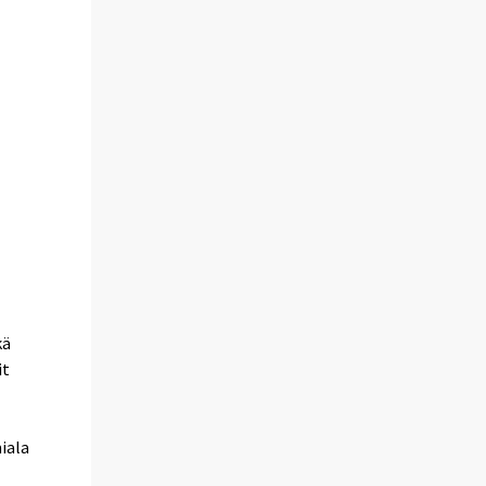
kä
it
iala