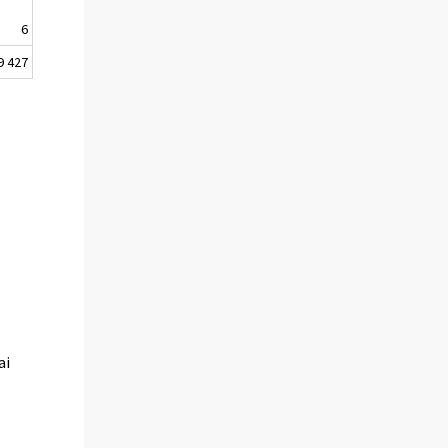
6
9 427
ai