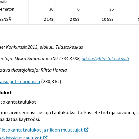
miala
tematon
36
6
36
EENSÄ
2 143
2 058
10 593
e: Konkurssit 2013, elokuu. Tilastokeskus
tietoja: Miska Simanainen 09 1734 3788,
oikeus@tilastokeskus.fi
aava tilastojohtaja: Riitta Harala
kaisu pdf-muodossa
(230,3 kt)
lukot
etokantataulukot
mi tarvitsemiasi tietoja taulukoiksi, tarkastele tietoja kuvioina, t
aa dataa käyttöösi.
Tietokantataulukot ja niiden muuttujat
Arkistoidut taulukot