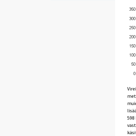
Vire
mets
muid
lisä
598 
vas
käsi