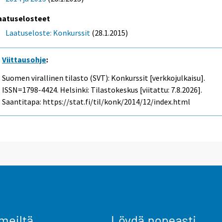
aatuselosteet
Laatuseloste: Konkurssit
(28.1.2015)
Viittausohje
:
Suomen virallinen tilasto (SVT): Konkurssit [verkkojulkaisu].
ISSN=1798-4424. Helsinki: Tilastokeskus [viitattu: 7.8.2026].
Saantitapa: https://stat.fi/til/konk/2014/12/index.html
meiltä
Löydä nopeasti