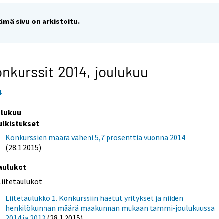
ämä sivu on arkistoitu.
nkurssit 2014,
joulukuu
4
ulukuu
ulkistukset
Konkurssien määrä väheni 5,7 prosenttia vuonna 2014
(28.1.2015)
aulukot
Liitetaulukot
Liitetaulukko 1. Konkurssiin haetut yritykset ja niiden
henkilökunnan määrä maakunnan mukaan tammi-joulukuussa
2014 ja 2013
(28.1.2015)