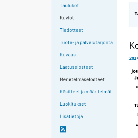
Taulukot
T
Kuviot
Tiedotteet
Tuote- ja palvelutarjonta
Ko
Kuvaus
201
Laatuselosteet
jo
J
Menetelmäselosteet
Käsitteet ja määritelmät
Luokitukset
T
Lisätietoja