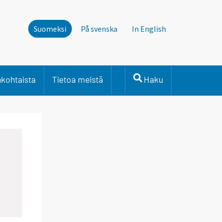
Suomeksi
På svenska
In English
nkohtaista
Tietoa meistä
Haku