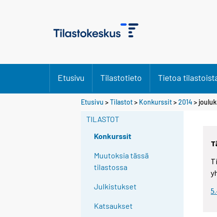
Etusivu
Tilastotieto
Tietoa tilastoist
Etusivu
>
Tilastot
>
Konkurssit
>
2014
>
joulu
TILASTOT
Konkurssit
T
Muutoksia tässä
T
tilastossa
y
Julkistukset
5
Katsaukset