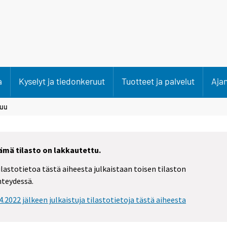
a
Kyselyt ja tiedonkeruut
Tuotteet ja palvelut
Aja
kuu
ämä tilasto on lakkautettu.
ilastotietoa tästä aiheesta julkaistaan toisen tilaston
hteydessä.
.4.2022 jälkeen julkaistuja tilastotietoja tästä aiheesta