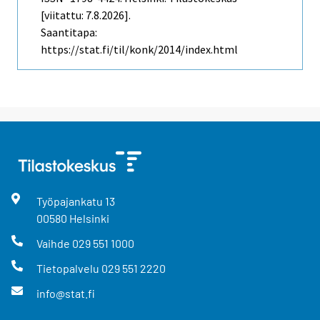
[viitattu: 7.8.2026].
Saantitapa:
https://stat.fi/til/konk/2014/index.html
Työpajankatu
13
00580
Helsinki
Vaihde
029 551 1000
Tietopalvelu
029 551 2220
info@stat.fi