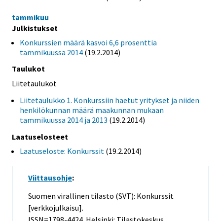
tammikuu
Julkistukset
Konkurssien määrä kasvoi 6,6 prosenttia
tammikuussa 2014
(19.2.2014)
Taulukot
Liitetaulukot
Liitetaulukko 1. Konkurssiin haetut yritykset ja niiden
henkilökunnan määrä maakunnan mukaan
tammikuussa 2014 ja 2013
(19.2.2014)
Laatuselosteet
Laatuseloste: Konkurssit
(19.2.2014)
Viittausohje
:
Suomen virallinen tilasto (SVT): Konkurssit
[verkkojulkaisu].
ISSN=1798-4424. Helsinki: Tilastokeskus