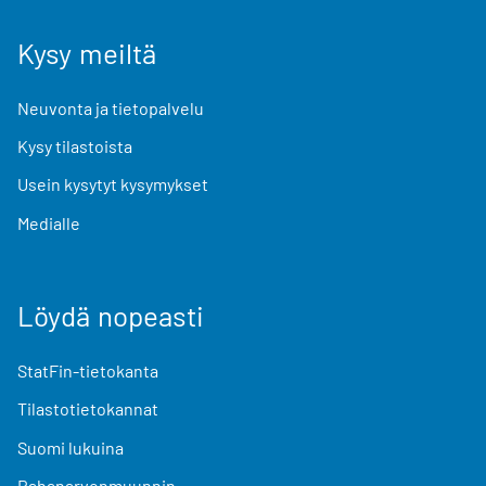
Kysy meiltä
Neuvonta ja tietopalvelu
Kysy tilastoista
Usein kysytyt kysymykset
Medialle
Löydä nopeasti
StatFin-tietokanta
Tilastotietokannat
Suomi lukuina
Rahanarvonmuunnin