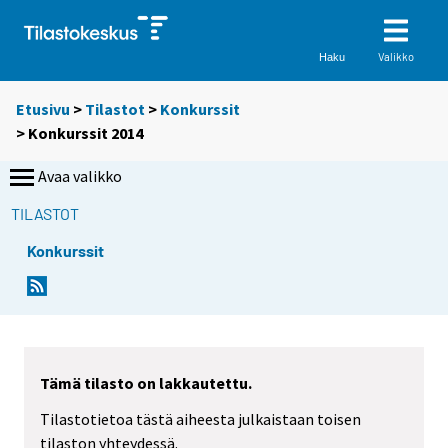
Valikko
Haku
Etusivu
>
Tilastot
>
Konkurssit
> Konkurssit 2014
Avaa valikko
TILASTOT
Konkurssit
Tämä tilasto on lakkautettu.
Tilastotietoa tästä aiheesta julkaistaan toisen
tilaston yhteydessä.