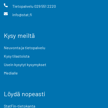
Tietopalvelu
029 551 2220
info@stat.fi
Kysy meiltä
Neuvonta ja tietopalvelu
Kysy tilastoista
Usein kysytyt kysymykset
Medialle
Löydä nopeasti
StatFin-tietokanta