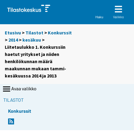
Valikko
Haku
Etusivu
>
Tilastot
>
Konkurssit
>
2014
>
kesäkuu
>
Liitetaulukko 1. Konkurssiin
haetut yritykset ja niiden
henkilökunnan määrä
maakunnan mukaan tammi-
kesäkuussa 2014 ja 2013
Avaa valikko
TILASTOT
Konkurssit