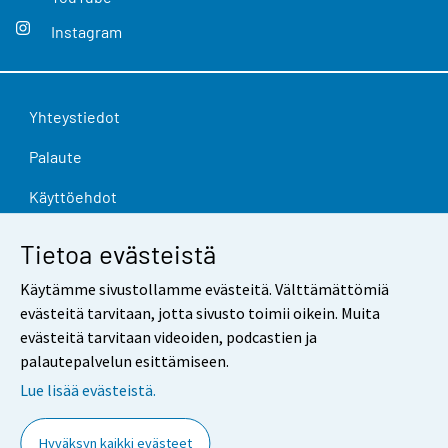
Instagram
Yhteystiedot
Palaute
Käyttöehdot
Tietosuoja
Tietoa evästeistä
Saavutettavuus
Käytämme sivustollamme evästeitä. Välttämättömiä
evästeitä tarvitaan, jotta sivusto toimii oikein. Muita
Tietoa sivustosta
evästeitä tarvitaan videoiden, podcastien ja
Evästeasetukset
palautepalvelun esittämiseen.
Lue lisää evästeistä.
Hyväksyn kaikki evästeet