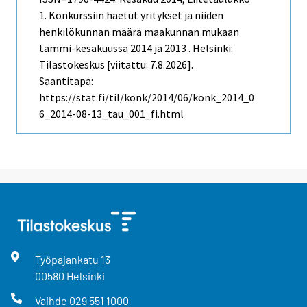
1. Konkurssiin haetut yritykset ja niiden
henkilökunnan määrä maakunnan mukaan
tammi-kesäkuussa 2014 ja 2013 . Helsinki:
Tilastokeskus [viitattu: 7.8.2026].
Saantitapa:
https://stat.fi/til/konk/2014/06/konk_2014_0
6_2014-08-13_tau_001_fi.html
Työpajankatu
13
00580
Helsinki
Vaihde
029 551 1000