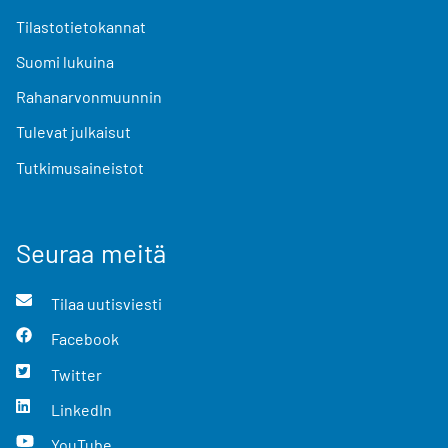
Tilastotietokannat
Suomi lukuina
Rahanarvonmuunnin
Tulevat julkaisut
Tutkimusaineistot
Seuraa meitä
Tilaa uutisviesti
Facebook
Twitter
LinkedIn
YouTube