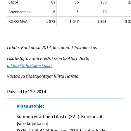
Lappi
63
56
369
2
Ahvenanmaa
6
5
20
KOKO MAA
1 579
1 647
7 363
8 3
Lähde: Konkurssit 2014, kesäkuu. Tilastokeskus
Lisätietoja: Sami Fredriksson 029 551 2696,
oikeus@tilastokeskus.fi
Vastaava tilastojohtaja: Riitta Harala
Päivitetty 13.8.2014
Viittausohje
:
Suomen virallinen tilasto (SVT): Konkurssit
[verkkojulkaisu].
ISSN=1798-4424.
Kesäkuu
2014, Liitetaulukko