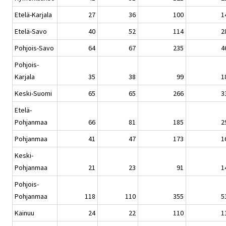
Etelä-Karjala
27
36
100
1
Etelä-Savo
40
52
114
2
Pohjois-Savo
64
67
235
4
Pohjois-
Karjala
35
38
99
1
Keski-Suomi
65
65
266
3
Etelä-
Pohjanmaa
66
81
185
2
Pohjanmaa
41
47
173
1
Keski-
Pohjanmaa
21
23
91
1
Pohjois-
Pohjanmaa
118
110
355
5
Kainuu
24
22
110
1