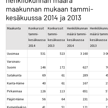
henkilökunnan määrä
maakunnan mukaan tammi-
kesäkuussa 2014 ja 2013
Maakunta
Konkurssit
Konkurssit
Henkilökunnan
Henkilökunn
tammi-
tammi-
määrä tammi-
määrä tammi
kesäkuussa
kesäkuussa
kesäkuussa
kesäkuussa
2014
2013
2014
2013
Uusimaa
531
523
3 160
3 0
Varsinais-
Suomi
146
172
627
7
Satakunta
69
61
289
4
Kanta-Häme
40
61
167
1
Pirkanmaa
126
113
651
5
Päijät-Häme
56
64
231
2
Kymenlaakso
41
51
121
2