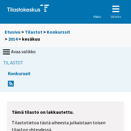
Valikko
Haku
Etusivu
>
Tilastot
>
Konkurssit
>
2014
>
kesäkuu
Avaa valikko
TILASTOT
Konkurssit
Tämä tilasto on lakkautettu.
Tilastotietoa tästä aiheesta julkaistaan toisen
tilaston yhteydessä.