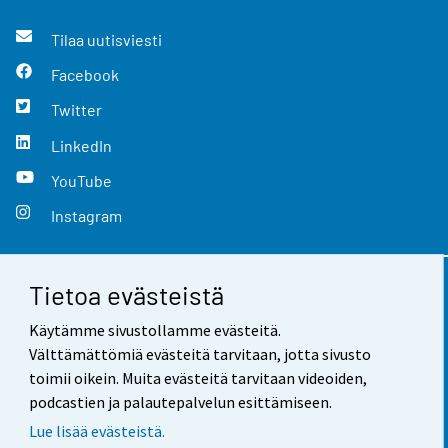
Tilaa uutisviesti
Facebook
Twitter
LinkedIn
YouTube
Instagram
Tietoa evästeistä
Yhteystiedot
Käytämme sivustollamme evästeitä.
Palaute
Välttämättömiä evästeitä tarvitaan, jotta sivusto
toimii oikein. Muita evästeitä tarvitaan videoiden,
Käyttöehdot
podcastien ja palautepalvelun esittämiseen.
Tietosuoja
Lue lisää evästeistä.