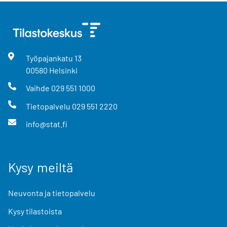
Työpajankatu
13
00580
Helsinki
Vaihde
029 551 1000
Tietopalvelu
029 551 2220
info@stat.fi
Kysy meiltä
Neuvonta ja tietopalvelu
Kysy tilastoista