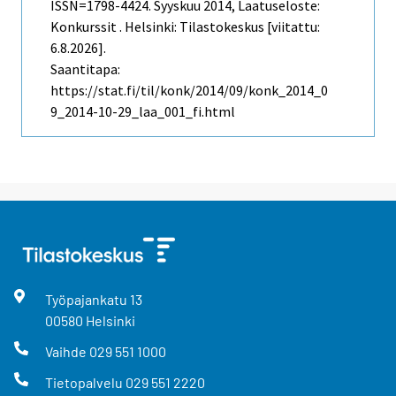
ISSN=1798-4424.
Syyskuu
2014, Laatuseloste:
Konkurssit . Helsinki: Tilastokeskus [viitattu:
6.8.2026].
Saantitapa:
https://stat.fi/til/konk/2014/09/konk_2014_0
9_2014-10-29_laa_001_fi.html
Työpajankatu
13
00580
Helsinki
Vaihde
029 551 1000
Tietopalvelu
029 551 2220