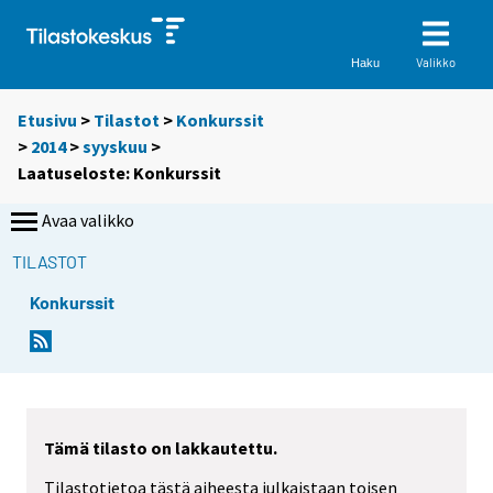
Valikko
Haku
Etusivu
>
Tilastot
>
Konkurssit
>
2014
>
syyskuu
>
Laatuseloste: Konkurssit
Avaa valikko
TILASTOT
Konkurssit
Tämä tilasto on lakkautettu.
Tilastotietoa tästä aiheesta julkaistaan toisen