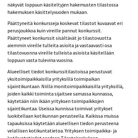
näkyvät loppuun käsiteltyjen hakemusten tilastossa
hakemuksen käsittelyvuoden mukaan.
Päättyneitä konkursseja koskevat tilastot kuvaavat eri
perusjoukkoa kuin vireille pannut konkurssit.
Päättyneet konkurssit sisältävät jo tilastovuotta
aiemmin vireille tulleita asioita ja vastaavasti osa
tilastovuonna vireille tulleista asioista käsitellään
loppuun vasta tulevina vuosina.
Alueelliset tiedot konkurssitilastoissa perustuvat
yksitoimipaikkaisilla yrityksillä toimipaikan
sijaintikuntaan. Niillä monitoimipaikkaisilla yrityksillä,
joiden kaikki toiminta sijaitsee samassa kunnassa,
käytetään niin ikään yrityksen toimipaikkojen
sijaintikuntaa. Useissa kunnissa toimivat yritykset
luokitellaan kotikunnan perusteella. Kaikissa muissa
tapauksissa käytetään alueellisen tiedon perusteena
velallisen kotikuntatietoa. Yrityksen toimipaikka- ja