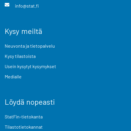
info@stat.fi
Kysy meiltä
Neuvonta ja tietopalvelu
Kysy tilastoista
Usein kysytyt kysymykset
Medialle
Löydä nopeasti
StatFin-tietokanta
Tilastotietokannat