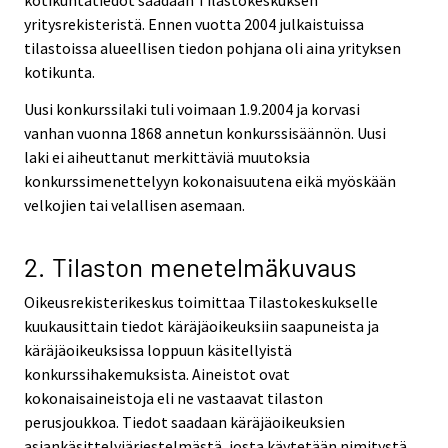
kotikuntatiedot saadaan Tilastokeskuksen
yritysrekisteristä. Ennen vuotta 2004 julkaistuissa
tilastoissa alueellisen tiedon pohjana oli aina yrityksen
kotikunta.
Uusi konkurssilaki tuli voimaan 1.9.2004 ja korvasi
vanhan vuonna 1868 annetun konkurssisäännön. Uusi
laki ei aiheuttanut merkittäviä muutoksia
konkurssimenettelyyn kokonaisuutena eikä myöskään
velkojien tai velallisen asemaan.
2. Tilaston menetelmäkuvaus
Oikeusrekisterikeskus toimittaa Tilastokeskukselle
kuukausittain tiedot käräjäoikeuksiin saapuneista ja
käräjäoikeuksissa loppuun käsitellyistä
konkurssihakemuksista. Aineistot ovat
kokonaisaineistoja eli ne vastaavat tilaston
perusjoukkoa. Tiedot saadaan käräjäoikeuksien
asiankäsittelyjärjestelmästä, josta käytetään nimitystä