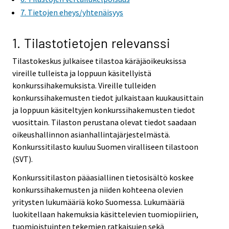
7. Tietojen eheys/yhtenäisyys
1. Tilastotietojen relevanssi
Tilastokeskus julkaisee tilastoa käräjäoikeuksissa
vireille tulleista ja loppuun käsitellyistä
konkurssihakemuksista. Vireille tulleiden
konkurssihakemusten tiedot julkaistaan kuukausittain
ja loppuun käsiteltyjen konkurssihakemusten tiedot
vuosittain. Tilaston perustana olevat tiedot saadaan
oikeushallinnon asianhallintajärjestelmästä.
Konkurssitilasto kuuluu Suomen viralliseen tilastoon
(SVT).
Konkurssitilaston pääasiallinen tietosisältö koskee
konkurssihakemusten ja niiden kohteena olevien
yritysten lukumääriä koko Suomessa. Lukumääriä
luokitellaan hakemuksia käsittelevien tuomiopiirien,
tuomioistuinten tekemien ratkaisujen sekä