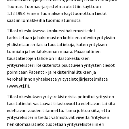
Tuomas. Tuomas-järjestelmä otettiin käyttöön
1.12.1993. Ennen Tuomaksen käyttöönottoa tiedot
saatiin lomakkeilla tuomioistuimista.
Tilastokeskuksessa konkurssihakemustiedot
tarkistetaan ja hakemusten kohteena oleviin yrityksiin
yhdistetään erilaisia taustatietoja, kuten yrityksen
toimiala ja henkilökunnan määrä. Pääasiallinen
taustatietojen lähde on Tilastokeskuksen
yritysrekisteri. Rekisteristä puuttuvien yritysten tiedot
poimitaan Patentti- ja rekisterihallituksen ja
Verohallinnon yhteisestä yritystietojärjestelmästä
(www.ytj.fi).
Tilastokeskuksen yritysrekisteristä poimitut yritysten
taustatiedot vastaavat tilastovuotta edeltävän tai sitä
edeltävän vuoden tilannetta. Tämä johtuu siitä, että
yritysrekisterin tiedot valmistuvat viivellä. Yrityksen
henkilömäärätieto tuotetaan yritysrekisteriin eri