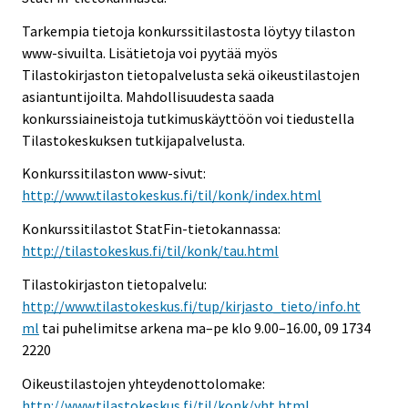
Tarkempia tietoja konkurssitilastosta löytyy tilaston
www-sivuilta. Lisätietoja voi pyytää myös
Tilastokirjaston tietopalvelusta sekä oikeustilastojen
asiantuntijoilta. Mahdollisuudesta saada
konkurssiaineistoja tutkimuskäyttöön voi tiedustella
Tilastokeskuksen tutkijapalvelusta.
Konkurssitilaston www-sivut:
http://www.tilastokeskus.fi/til/konk/index.html
Konkurssitilastot StatFin-tietokannassa:
http://tilastokeskus.fi/til/konk/tau.html
Tilastokirjaston tietopalvelu:
http://www.tilastokeskus.fi/tup/kirjasto_tieto/info.ht
ml
tai puhelimitse arkena ma–pe klo 9.00–16.00, 09 1734
2220
Oikeustilastojen yhteydenottolomake:
http://www.tilastokeskus.fi/til/konk/yht.html