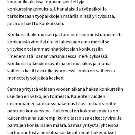
käräjäoikeuksissa loppuun käsiteltyjä
konkurssihakemuksia. Uhanalaisilla työpaikoilla
tarkoitetaan työpaikkojen määrää niissä yrityksissä,
joita on haettu konkurssiin.
Konkurssihakemuksen jättäminen tuomioistuimeen eli
konkurssin vireilletulo ei läheskään aina merkitse
yrityksen tai ammatinharjoittajan konkurssiin
"menemistä" sanan varsinaisessa merkityksessä.
Konkurssi oikeudenkäyntinä on mutkikas ja monia
vaiheita käsittävä oikeusprosessi, jonka eri vaiheissa
menettely voi jäädä kesken.
Samaa yritystä voidaan vuoden aikana hakea konkurssiin
useiden eri velkojien toimesta. Kalenterivuoden
ensimmäinen konkurssihakemus tilastoidaan vireille
pantuna konkurssina. Hakemusten kokonaismäärä on
kuitenkin aina suurempi kuin tilastoissa esitetty vireille
pantujen konkurssien määrä. Samaa yritystä, yhteisöä
tai luonnollista henkilöä koskevat muut hakemukset