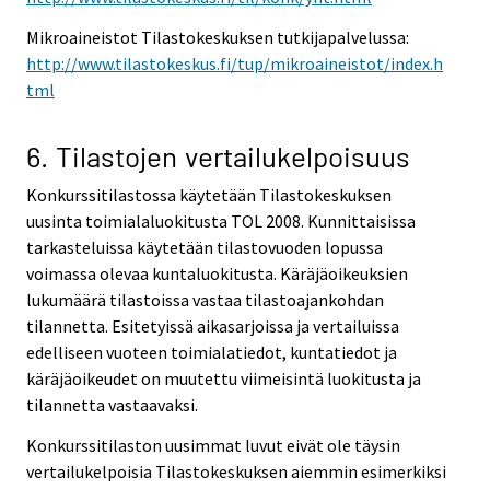
Mikroaineistot Tilastokeskuksen tutkijapalvelussa:
http://www.tilastokeskus.fi/tup/mikroaineistot/index.h
tml
6. Tilastojen vertailukelpoisuus
Konkurssitilastossa käytetään Tilastokeskuksen
uusinta toimialaluokitusta TOL 2008. Kunnittaisissa
tarkasteluissa käytetään tilastovuoden lopussa
voimassa olevaa kuntaluokitusta. Käräjäoikeuksien
lukumäärä tilastoissa vastaa tilastoajankohdan
tilannetta. Esitetyissä aikasarjoissa ja vertailuissa
edelliseen vuoteen toimialatiedot, kuntatiedot ja
käräjäoikeudet on muutettu viimeisintä luokitusta ja
tilannetta vastaavaksi.
Konkurssitilaston uusimmat luvut eivät ole täysin
vertailukelpoisia Tilastokeskuksen aiemmin esimerkiksi