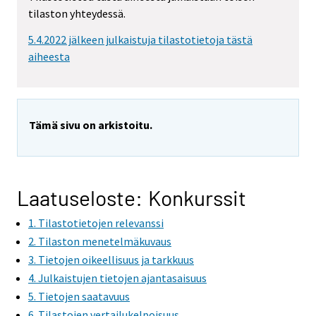
tilaston yhteydessä.
5.4.2022 jälkeen julkaistuja tilastotietoja tästä
aiheesta
Tämä sivu on arkistoitu.
Laatuseloste: Konkurssit
1. Tilastotietojen relevanssi
2. Tilaston menetelmäkuvaus
3. Tietojen oikeellisuus ja tarkkuus
4. Julkaistujen tietojen ajantasaisuus
5. Tietojen saatavuus
6. Tilastojen vertailukelpoisuus