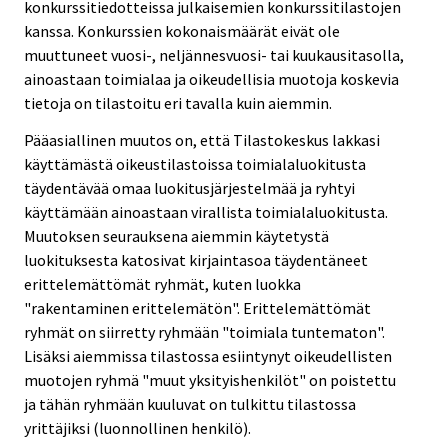
konkurssitiedotteissa julkaisemien konkurssitilastojen
kanssa. Konkurssien kokonaismäärät eivät ole
muuttuneet vuosi-, neljännesvuosi- tai kuukausitasolla,
ainoastaan toimialaa ja oikeudellisia muotoja koskevia
tietoja on tilastoitu eri tavalla kuin aiemmin.
Pääasiallinen muutos on, että Tilastokeskus lakkasi
käyttämästä oikeustilastoissa toimialaluokitusta
täydentävää omaa luokitusjärjestelmää ja ryhtyi
käyttämään ainoastaan virallista toimialaluokitusta.
Muutoksen seurauksena aiemmin käytetystä
luokituksesta katosivat kirjaintasoa täydentäneet
erittelemättömät ryhmät, kuten luokka
"rakentaminen erittelemätön". Erittelemättömät
ryhmät on siirretty ryhmään "toimiala tuntematon".
Lisäksi aiemmissa tilastossa esiintynyt oikeudellisten
muotojen ryhmä "muut yksityishenkilöt" on poistettu
ja tähän ryhmään kuuluvat on tulkittu tilastossa
yrittäjiksi (luonnollinen henkilö).