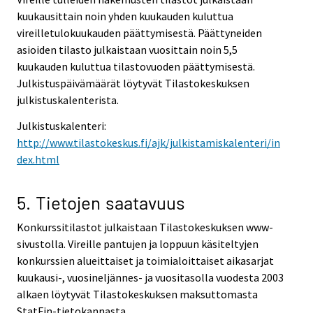
kuukausittain noin yhden kuukauden kuluttua
vireilletulokuukauden päättymisestä. Päättyneiden
asioiden tilasto julkaistaan vuosittain noin 5,5
kuukauden kuluttua tilastovuoden päättymisestä.
Julkistuspäivämäärät löytyvät Tilastokeskuksen
julkistuskalenterista.
Julkistuskalenteri:
http://www.tilastokeskus.fi/ajk/julkistamiskalenteri/in
dex.html
5. Tietojen saatavuus
Konkurssitilastot julkaistaan Tilastokeskuksen www-
sivustolla. Vireille pantujen ja loppuun käsiteltyjen
konkurssien alueittaiset ja toimialoittaiset aikasarjat
kuukausi-, vuosineljännes- ja vuositasolla vuodesta 2003
alkaen löytyvät Tilastokeskuksen maksuttomasta
StatFin-tietokannasta.