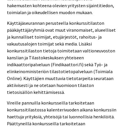
hakemusten kohteena olevien yritysten sijaintitiedon,
toimialan ja oikeudellisen muodon mukaan.
Käyttäjäseurannan perusteella konkurssitilaston
pääkäyttäjäryhmiä ovat muut viranomaiset, alueelliset
ja kunnalliset toimijat, etujärjestöt, rahoitus- ja
vakuutusalojen toimijat sekä media. Lisäksi
konkurssitilaston tietoja toimitetaan valtioneuvoston
kanslian ja Tilastokeskuksen yhteiseen
indikaattoripalveluun (Findikaattori.fi) sekä Työ- ja
elinkeinoministeriön tilastotietopalveluun (Toimiala
Online). Käyttäjien muuttuvia tietotarpeita seurataan
aktiivisesti ja ne otetaan huomioon tilaston
tietosisällön kehittämisessä.
Vireille pannuilla konkursseilla tarkoitetaan
konkurssitilastossa kalenterivuoden aikana konkurssiin
haettuja yrityksiä, yhteisöjä tai luonnollisia henkilöitä.
Päättyneillä konkursseilla tarkoitetaan