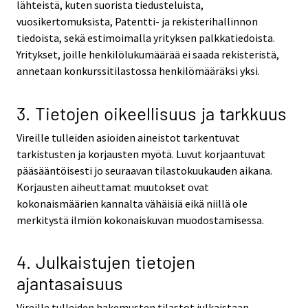
lähteistä, kuten suorista tiedusteluista,
vuosikertomuksista, Patentti- ja rekisterihallinnon
tiedoista, sekä estimoimalla yrityksen palkkatiedoista.
Yritykset, joille henkilölukumäärää ei saada rekisteristä,
annetaan konkurssitilastossa henkilömääräksi yksi.
3. Tietojen oikeellisuus ja tarkkuus
Vireille tulleiden asioiden aineistot tarkentuvat
tarkistusten ja korjausten myötä. Luvut korjaantuvat
pääsääntöisesti jo seuraavan tilastokuukauden aikana.
Korjausten aiheuttamat muutokset ovat
kokonaismäärien kannalta vähäisiä eikä niillä ole
merkitystä ilmiön kokonaiskuvan muodostamisessa.
4. Julkaistujen tietojen
ajantasaisuus
Vireille tulleiden hakemusten tilastot julkaistaan