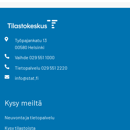
Työpajankatu
13
00580
Helsinki
Vaihde
029 551 1000
Tietopalvelu
029 551 2220
info@stat.fi
Kysy meiltä
Neuvonta ja tietopalvelu
Kysy tilastoista