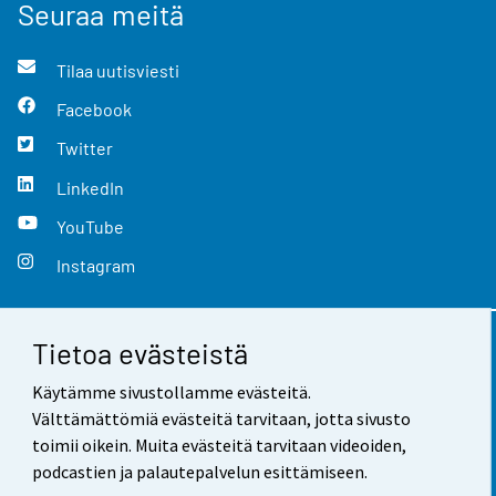
Seuraa meitä
Tilaa uutisviesti
Facebook
Twitter
LinkedIn
YouTube
Instagram
Tietoa evästeistä
Yhteystiedot
Käytämme sivustollamme evästeitä.
Palaute
Välttämättömiä evästeitä tarvitaan, jotta sivusto
toimii oikein. Muita evästeitä tarvitaan videoiden,
Käyttöehdot
podcastien ja palautepalvelun esittämiseen.
Tietosuoja