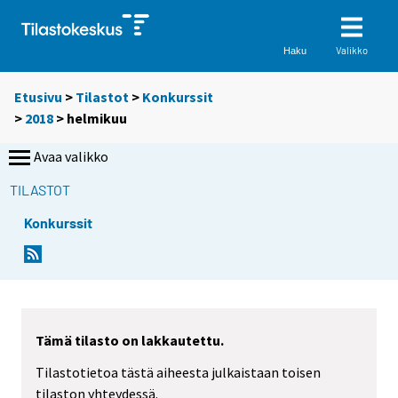
Valikko
Haku
Etusivu
>
Tilastot
>
Konkurssit
>
2018
>
helmikuu
Avaa valikko
TILASTOT
Konkurssit
Tämä tilasto on lakkautettu.
Tilastotietoa tästä aiheesta julkaistaan toisen
tilaston yhteydessä.