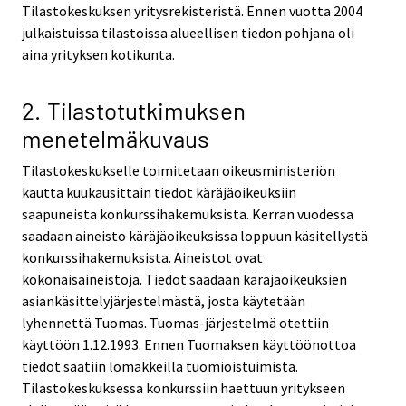
Tilastokeskuksen yritysrekisteristä. Ennen vuotta 2004
julkaistuissa tilastoissa alueellisen tiedon pohjana oli
aina yrityksen kotikunta.
2. Tilastotutkimuksen
menetelmäkuvaus
Tilastokeskukselle toimitetaan oikeusministeriön
kautta kuukausittain tiedot käräjäoikeuksiin
saapuneista konkurssihakemuksista. Kerran vuodessa
saadaan aineisto käräjäoikeuksissa loppuun käsitellystä
konkurssihakemuksista. Aineistot ovat
kokonaisaineistoja. Tiedot saadaan käräjäoikeuksien
asiankäsittelyjärjestelmästä, josta käytetään
lyhennettä Tuomas. Tuomas-järjestelmä otettiin
käyttöön 1.12.1993. Ennen Tuomaksen käyttöönottoa
tiedot saatiin lomakkeilla tuomioistuimista.
Tilastokeskuksessa konkurssiin haettuun yritykseen