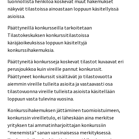
luonnollista henkilöä koskevat muut hakemukset
näkyvät tilastoissa ainoastaan loppuun käsitellyissä
asioissa.
Päättyneillä konkursseilla tarkoitetaan
Tilastokeskuksen konkurssitilastoissa
käräjäoikeuksissa loppuun käsiteltyjä
konkurssihakemuksia.
Päättyneitä konkursseja koskevat tilastot kuvaavat eri
perusjoukkoa kuin vireille pannut konkurssit.
Päättyneet konkurssit sisältävät jo tilastovuotta
aiemmin vireille tulleita asioita ja vastaavasti osa
tilastovuonna vireille tulleista asioista käsitellään
loppuun vasta tulevina vuosina.
Konkurssihakemuksen jättäminen tuomioistuimeen,
konkurssin vireilletulo, ei läheskään aina merkitse
yrityksen tai ammatinharjoittajan konkurssiin
"menemistä" sanan varsinaisessa merkityksessä.