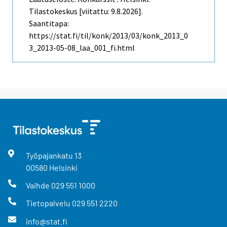
Tilastokeskus [viitattu: 9.8.2026].
Saantitapa:
https://stat.fi/til/konk/2013/03/konk_2013_0
3_2013-05-08_laa_001_fi.html
Työpajankatu
13
00580
Helsinki
Vaihde
029 551 1000
Tietopalvelu
029 551 2220
info@stat.fi