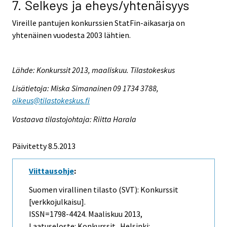
7. Selkeys ja eheys/yhtenäisyys
Vireille pantujen konkurssien StatFin-aikasarja on
yhtenäinen vuodesta 2003 lähtien.
Lähde: Konkurssit 2013, maaliskuu. Tilastokeskus
Lisätietoja: Miska Simanainen 09 1734 3788,
oikeus@tilastokeskus.fi
Vastaava tilastojohtaja: Riitta Harala
Päivitetty 8.5.2013
Viittausohje
:
Suomen virallinen tilasto (SVT): Konkurssit
[verkkojulkaisu].
ISSN=1798-4424.
Maaliskuu
2013,
Laatuseloste: Konkurssit . Helsinki: