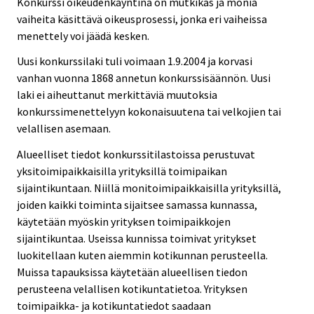
Konkurssi oikeudenkäyntinä on mutkikas ja monia
vaiheita käsittävä oikeusprosessi, jonka eri vaiheissa
menettely voi jäädä kesken.
Uusi konkurssilaki tuli voimaan 1.9.2004 ja korvasi
vanhan vuonna 1868 annetun konkurssisäännön. Uusi
laki ei aiheuttanut merkittäviä muutoksia
konkurssimenettelyyn kokonaisuutena tai velkojien tai
velallisen asemaan.
Alueelliset tiedot konkurssitilastoissa perustuvat
yksitoimipaikkaisilla yrityksillä toimipaikan
sijaintikuntaan. Niillä monitoimipaikkaisilla yrityksillä,
joiden kaikki toiminta sijaitsee samassa kunnassa,
käytetään myöskin yrityksen toimipaikkojen
sijaintikuntaa. Useissa kunnissa toimivat yritykset
luokitellaan kuten aiemmin kotikunnan perusteella.
Muissa tapauksissa käytetään alueellisen tiedon
perusteena velallisen kotikuntatietoa. Yrityksen
toimipaikka- ja kotikuntatiedot saadaan