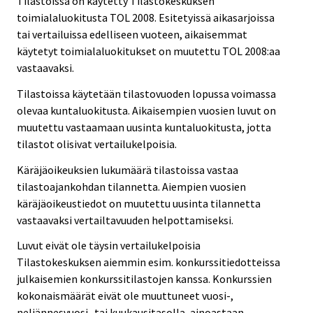
Tilastoissa on käytetty Tilastokeskuksen
toimialaluokitusta TOL 2008. Esitetyissä aikasarjoissa
tai vertailuissa edelliseen vuoteen, aikaisemmat
käytetyt toimialaluokitukset on muutettu TOL 2008:aa
vastaavaksi.
Tilastoissa käytetään tilastovuoden lopussa voimassa
olevaa kuntaluokitusta. Aikaisempien vuosien luvut on
muutettu vastaamaan uusinta kuntaluokitusta, jotta
tilastot olisivat vertailukelpoisia.
Käräjäoikeuksien lukumäärä tilastoissa vastaa
tilastoajankohdan tilannetta. Aiempien vuosien
käräjäoikeustiedot on muutettu uusinta tilannetta
vastaavaksi vertailtavuuden helpottamiseksi.
Luvut eivät ole täysin vertailukelpoisia
Tilastokeskuksen aiemmin esim. konkurssitiedotteissa
julkaisemien konkurssitilastojen kanssa. Konkurssien
kokonaismäärät eivät ole muuttuneet vuosi-,
neljännesvuosi- tai kuukausitasolla, ainoastaan