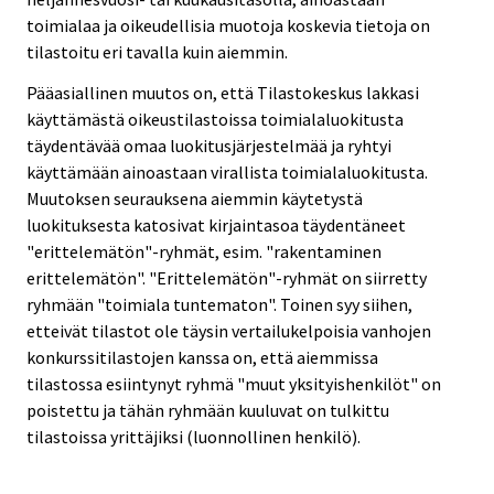
toimialaa ja oikeudellisia muotoja koskevia tietoja on
tilastoitu eri tavalla kuin aiemmin.
Pääasiallinen muutos on, että Tilastokeskus lakkasi
käyttämästä oikeustilastoissa toimialaluokitusta
täydentävää omaa luokitusjärjestelmää ja ryhtyi
käyttämään ainoastaan virallista toimialaluokitusta.
Muutoksen seurauksena aiemmin käytetystä
luokituksesta katosivat kirjaintasoa täydentäneet
"erittelemätön"-ryhmät, esim. "rakentaminen
erittelemätön". "Erittelemätön"-ryhmät on siirretty
ryhmään "toimiala tuntematon". Toinen syy siihen,
etteivät tilastot ole täysin vertailukelpoisia vanhojen
konkurssitilastojen kanssa on, että aiemmissa
tilastossa esiintynyt ryhmä "muut yksityishenkilöt" on
poistettu ja tähän ryhmään kuuluvat on tulkittu
tilastoissa yrittäjiksi (luonnollinen henkilö).