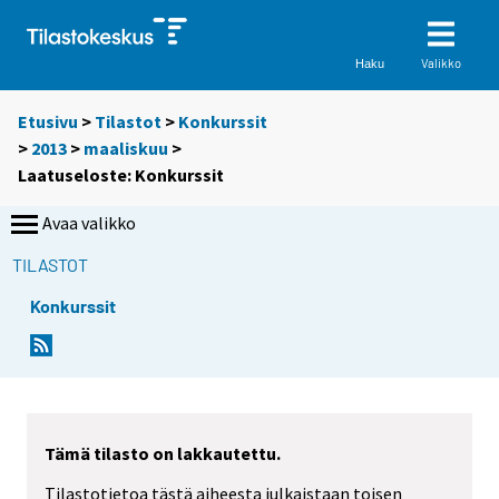
Valikko
Haku
Etusivu
>
Tilastot
>
Konkurssit
>
2013
>
maaliskuu
>
Laatuseloste: Konkurssit
Avaa valikko
TILASTOT
Konkurssit
Tämä tilasto on lakkautettu.
Tilastotietoa tästä aiheesta julkaistaan toisen