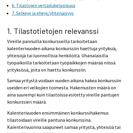
6. Tilastojen vertailukelpoisuus
7. Selkeys ja eheys/yhtenäisyys
1. Tilastotietojen relevanssi
Vireille pannuilla konkursseilla tarkoitetaan
kalenterivuoden aikana konkurssiin haettuja yrityksiä,
yhteisöjä tai luonnollisia henkilöitä. Uhanalaisilla
työpaikoilla tarkoitetaan työpaikkojen määrää niissä
yrityksissä, joita on haettu konkurssiin.
Samaa yritystä voidaan vuoden aikana hakea konkurssiin
useiden eri velkojien toimesta. Hakemusten määrä on
aina suurempi kuin tilastoissa esitetty vireille pantujen
konkurssien määrä.
Kalenterivuoden ensimmäinen konkurssihakemus
tilastoidaan vireille pantuna konkurssina.
Kalenterivuonna saapuneet samaa yritystä, yhteisöä tai