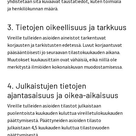
yhdistetään sitä kuvaavat taustatiedot, kuten toimiala
ja henkilökunnan määrä.
3. Tietojen oikeellisuus ja tarkkuus
Vireille tulleiden asioiden aineistot tarkentuvat
korjausten ja tarkistusten edetessä. Luvut korjaantuvat
pääsääntöisesti jo seuraavan tilastokuukauden aikana.
Muutokset kuukausittain ovat vähäisiä, eikä niillä ole
merkitystä ilmiöiden kokonaiskuvan muodostamisessa.
4. Julkaistujen tietojen
ajantasaisuus ja oikea-aikaisuus
Vireille tulleiden asioiden tilastot julkaistaan
puolentoista kuukauden kuluttua vireilletulokuukauden
päättymisestä. Päättyneiden asioiden tilasto
julkaistaan 4,5 kuukauden kuluttua tilastovuoden
päättymisestä.