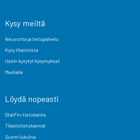
Kysy meiltä
Neuvonta ja tietopalvelu
Kysy tilastoista
Usein kysytyt kysymykset
Medialle
Löydä nopeasti
StatFin-tietokanta
Tilastotietokannat
Suomi lukuina