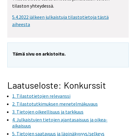
tilaston yhteydessä.
5.4.2022 jälkeen julkaistuja tilastotietoja tästä
aiheesta
Tämä sivu on arkistoitu.
Laatuseloste: Konkurssit
1. Tilastotietojen relevanssi
2. Tilastotutkimuksen menetelmäkuvaus
3. Tietojen oikeellisuus ja tarkkuus
4. Julkaistujen tietojen ajantasaisuus ja oikea-
aikaisuus
5. Tietojen saatavuus ja läpinäkyvyys/selkeys