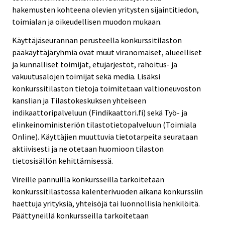
hakemusten kohteena olevien yritysten sijaintitiedon,
toimialan ja oikeudellisen muodon mukaan.
Käyttäjäseurannan perusteella konkurssitilaston
pääkäyttäjäryhmiä ovat muut viranomaiset, alueelliset
ja kunnalliset toimijat, etujärjestöt, rahoitus- ja
vakuutusalojen toimijat sekä media. Lisäksi
konkurssitilaston tietoja toimitetaan valtioneuvoston
kanslian ja Tilastokeskuksen yhteiseen
indikaattoripalveluun (Findikaattori.fi) sekä Työ- ja
elinkeinoministeriön tilastotietopalveluun (Toimiala
Online). Käyttäjien muuttuvia tietotarpeita seurataan
aktiivisesti ja ne otetaan huomioon tilaston
tietosisällön kehittämisessä.
Vireille pannuilla konkursseilla tarkoitetaan
konkurssitilastossa kalenterivuoden aikana konkurssiin
haettuja yrityksiä, yhteisöjä tai luonnollisia henkilöitä.
Päättyneillä konkursseilla tarkoitetaan