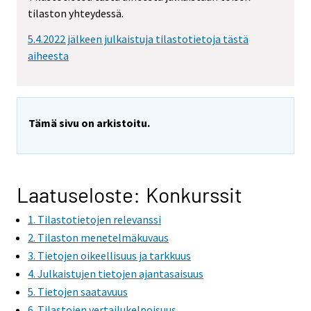
m
tilaston yhteydessä.
o
v
5.4.2022 jälkeen julkaistuja tilastotietoja tästä
i
aiheesta
n
g
t
o
Tämä sivu on arkistoitu.
a
n
o
t
Laatuseloste: Konkurssit
h
1. Tilastotietojen relevanssi
e
r
2. Tilaston menetelmäkuvaus
s
3. Tietojen oikeellisuus ja tarkkuus
e
4. Julkaistujen tietojen ajantasaisuus
r
5. Tietojen saatavuus
v
6. Tilastojen vertailukelpoisuus