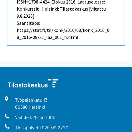
ISSN=1798-4424.
Elokuu
2016, Laatuseloste:
Konkurssit . Helsinki: Tilastokeskus [viitattu:
9.8.2026].
Saantitapa:
https://stat.fi/til/konk/2016/08/konk_2016_0
8_2016-09-21_laa_001_fi.html
Työpajankatu
13
00580
Helsinki
Vaihde
029 551 1000
Tietopalvelu
029 551 2220