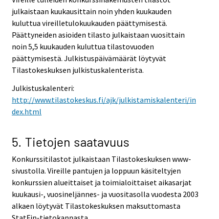
julkaistaan kuukausittain noin yhden kuukauden
kuluttua vireilletulokuukauden päättymisestä.
Päättyneiden asioiden tilasto julkaistaan vuosittain
noin 5,5 kuukauden kuluttua tilastovuoden
päättymisestä. Julkistuspäivämäärät löytyvät
Tilastokeskuksen julkistuskalenterista.
Julkistuskalenteri:
http://www.tilastokeskus.fi/ajk/julkistamiskalenteri/in
dex.html
5. Tietojen saatavuus
Konkurssitilastot julkaistaan Tilastokeskuksen www-
sivustolla. Vireille pantujen ja loppuun käsiteltyjen
konkurssien alueittaiset ja toimialoittaiset aikasarjat
kuukausi-, vuosineljännes- ja vuositasolla vuodesta 2003
alkaen löytyvät Tilastokeskuksen maksuttomasta
StatFin-tietokannasta.