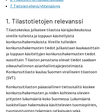
i
7. Tietojen eheys/yhtenäisyys
c
e
1. Tilastotietojen relevanssi
.
Tilastokeskus julkaisee tilastoa käräjäoikeuksissa
vireille tulleista ja loppuun käsitellyistä
konkurssihakemuksista. Vireille tulleiden
konkurssihakemusten tiedot julkaistaan kuukausittain
ja loppuun käsiteltyjen konkurssihakemusten tiedot
vuosittain. Tilaston perustana olevat tiedot saadaan
oikeushallinnon asianhallintajärjestelmästä.
Konkurssitilasto kuuluu Suomen viralliseen tilastoon
(SVT).
Konkurssitilaston pääasiallinen tietosisältö koskee
konkurssihakemusten ja niiden kohteena olevien
yritysten lukumääriä koko Suomessa. Lukumääriä
luokitellaan hakemuksia käsittelevien tuomiopiirien,
tuomioistuinten tekemien ratkaisujen sekä