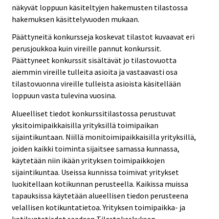
näkyvät loppuun käsiteltyjen hakemusten tilastossa
hakemuksen käsittelyvuoden mukaan.
Päättyneitä konkursseja koskevat tilastot kuvaavat eri
perusjoukkoa kuin vireille pannut konkurssit.
Päättyneet konkurssit sisältävät jo tilastovuotta
aiemmin vireille tulleita asioita ja vastaavasti osa
tilastovuonna vireille tulleista asioista käsitellään
loppuun vasta tulevina vuosina.
Alueelliset tiedot konkurssitilastossa perustuvat
yksitoimipaikkaisilla yrityksillä toimipaikan
sijaintikuntaan. Niillä monitoimipaikkaisilla yrityksillä,
joiden kaikki toiminta sijaitsee samassa kunnassa,
käytetään niin ikään yrityksen toimipaikkojen
sijaintikuntaa. Useissa kunnissa toimivat yritykset
luokitellaan kotikunnan perusteella. Kaikissa muissa
tapauksissa käytetään alueellisen tiedon perusteena
velallisen kotikuntatietoa. Yrityksen toimipaikka- ja