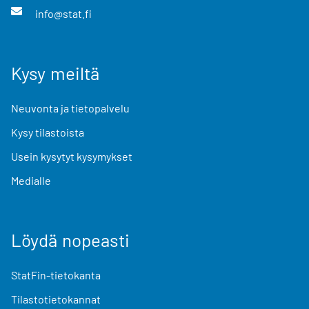
info@stat.fi
Kysy meiltä
Neuvonta ja tietopalvelu
Kysy tilastoista
Usein kysytyt kysymykset
Medialle
Löydä nopeasti
StatFin-tietokanta
Tilastotietokannat