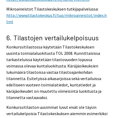
Mikroaineistot Tilastokeskuksen tutkijapalvelussa:
http://www.tilastokeskus.fi/tup/mikroaineistot/index.h
tml
6. Tilastojen vertailukelpoisuus
Konkurssitilastossa käytetään Tilastokeskuksen
uusinta toimialaluokitusta TOL 2008. Kunnittaisissa
tarkasteluissa käytetään tilastovuoden lopussa
voimassa olevaa kuntaluokitusta. Käräjäoikeuksien
lukumäärä tilastoissa vastaa tilastoajankohdan
tilannetta. Esitetyissä aikasarjoissa sekä vertailuissa
edelliseen vuoteen toimialatiedot, kuntatiedot ja
käräjäoikeudet on muutettu viimeisintä luokitusta ja
tilannetta vastaavaksi.
Konkurssitilaston uusimmat luvut eivät ole täysin
vertailukelpoisia Tilastokeskuksen aiemmin esimerkiksi