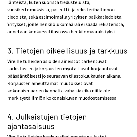
lähteistä, kuten suorista tiedusteluista,
vuosikertomuksista, patentti- ja rekisterihallinnon
tiedoista, sekä estimoimalla yrityksen palkkatiedoista.
Yritykset, joille henkilölukumäärää ei saada rekisteristä,
annetaan konkurssitilastossa henkilömääräksi yksi.
3. Tietojen oikeellisuus ja tarkkuus
Vireille tulleiden asioiden aineistot tarkentuvat
tarkistusten ja korjausten myötä. Luvut korjaantuvat
pääsääntöisesti jo seuraavan tilastokuukauden aikana.
Korjausten aiheuttamat muutokset ovat
kokonaismäärien kannalta vähäisiä eikä niillä ole
merkitystä ilmiön kokonaiskuvan muodostamisessa.
4. Julkaistujen tietojen
ajantasaisuus
Vireille tulleiden konkurssihakemusten tilastot