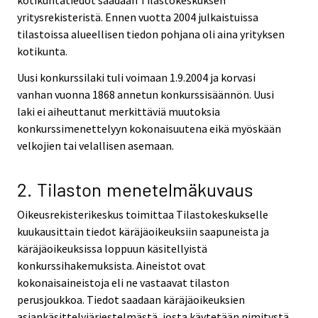
kotikuntatiedot saadaan Tilastokeskuksen
yritysrekisteristä. Ennen vuotta 2004 julkaistuissa
tilastoissa alueellisen tiedon pohjana oli aina yrityksen
kotikunta.
Uusi konkurssilaki tuli voimaan 1.9.2004 ja korvasi
vanhan vuonna 1868 annetun konkurssisäännön. Uusi
laki ei aiheuttanut merkittäviä muutoksia
konkurssimenettelyyn kokonaisuutena eikä myöskään
velkojien tai velallisen asemaan.
2. Tilaston menetelmäkuvaus
Oikeusrekisterikeskus toimittaa Tilastokeskukselle
kuukausittain tiedot käräjäoikeuksiin saapuneista ja
käräjäoikeuksissa loppuun käsitellyistä
konkurssihakemuksista. Aineistot ovat
kokonaisaineistoja eli ne vastaavat tilaston
perusjoukkoa. Tiedot saadaan käräjäoikeuksien
asiankäsittelyjärjestelmästä, josta käytetään nimitystä