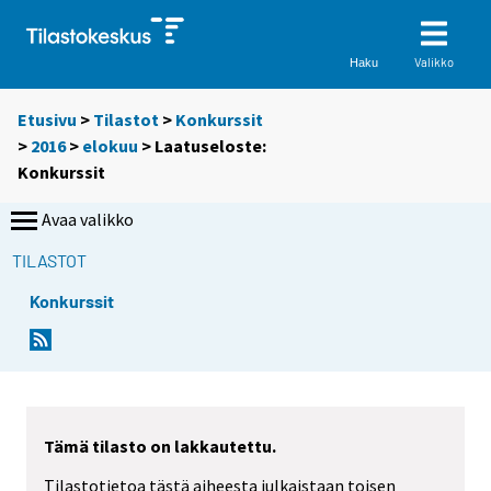
Valikko
Haku
Etusivu
>
Tilastot
>
Konkurssit
>
2016
>
elokuu
> Laatuseloste:
Konkurssit
Avaa valikko
TILASTOT
Konkurssit
Y
o
u
a
r
Tämä tilasto on lakkautettu.
e
Tilastotietoa tästä aiheesta julkaistaan toisen