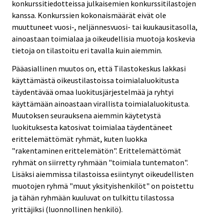
konkurssitiedotteissa julkaisemien konkurssitilastojen
kanssa. Konkurssien kokonaismäärät eivät ole
muuttuneet vuosi-, neljännesvuosi- tai kuukausitasolla,
ainoastaan toimialaa ja oikeudellisia muotoja koskevia
tietoja on tilastoitu eri tavalla kuin aiemmin.
Pääasiallinen muutos on, että Tilastokeskus lakkasi
käyttämästä oikeustilastoissa toimialaluokitusta
täydentävää omaa luokitusjärjestelmää ja ryhtyi
käyttämään ainoastaan virallista toimialaluokitusta.
Muutoksen seurauksena aiemmin käytetystä
luokituksesta katosivat toimialaa täydentäneet
erittelemättömät ryhmät, kuten luokka
"rakentaminen erittelemätön". Erittelemättömät
ryhmät on siirretty ryhmään "toimiala tuntematon".
Lisäksi aiemmissa tilastoissa esiintynyt oikeudellisten
muotojen ryhmä "muut yksityishenkilöt" on poistettu
ja tähän ryhmään kuuluvat on tulkittu tilastossa
yrittäjiksi (luonnollinen henkilö).