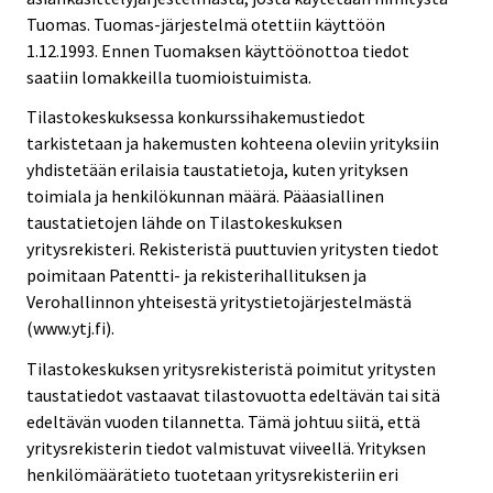
Tuomas. Tuomas-järjestelmä otettiin käyttöön
1.12.1993. Ennen Tuomaksen käyttöönottoa tiedot
saatiin lomakkeilla tuomioistuimista.
Tilastokeskuksessa konkurssihakemustiedot
tarkistetaan ja hakemusten kohteena oleviin yrityksiin
yhdistetään erilaisia taustatietoja, kuten yrityksen
toimiala ja henkilökunnan määrä. Pääasiallinen
taustatietojen lähde on Tilastokeskuksen
yritysrekisteri. Rekisteristä puuttuvien yritysten tiedot
poimitaan Patentti- ja rekisterihallituksen ja
Verohallinnon yhteisestä yritystietojärjestelmästä
(www.ytj.fi).
Tilastokeskuksen yritysrekisteristä poimitut yritysten
taustatiedot vastaavat tilastovuotta edeltävän tai sitä
edeltävän vuoden tilannetta. Tämä johtuu siitä, että
yritysrekisterin tiedot valmistuvat viiveellä. Yrityksen
henkilömäärätieto tuotetaan yritysrekisteriin eri