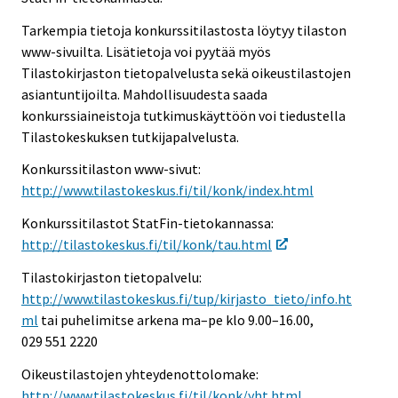
Tarkempia tietoja konkurssitilastosta löytyy tilaston
www-sivuilta. Lisätietoja voi pyytää myös
Tilastokirjaston tietopalvelusta sekä oikeustilastojen
asiantuntijoilta. Mahdollisuudesta saada
konkurssiaineistoja tutkimuskäyttöön voi tiedustella
Tilastokeskuksen tutkijapalvelusta.
Konkurssitilaston www-sivut:
http://www.tilastokeskus.fi/til/konk/index.html
Konkurssitilastot StatFin-tietokannassa:
http://tilastokeskus.fi/til/konk/tau.html
Tilastokirjaston tietopalvelu:
http://www.tilastokeskus.fi/tup/kirjasto_tieto/info.ht
ml
tai puhelimitse arkena ma–pe klo 9.00–16.00,
029 551 2220
Oikeustilastojen yhteydenottolomake:
http://www.tilastokeskus.fi/til/konk/yht.html