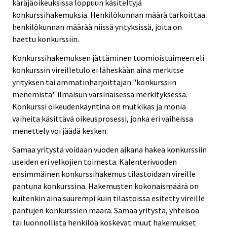
käräjäoikeuksissa loppuun käsiteltyjä
konkurssihakemuksia. Henkilökunnan määrä tarkoittaa
henkilökunnan määrää niissä yrityksissä, joita on
haettu konkurssiin.
Konkurssihakemuksen jättäminen tuomioistuimeen eli
konkurssin vireilletulo ei läheskään aina merkitse
yrityksen tai ammatinharjoittajan "konkurssiin
menemistä" ilmaisun varsinaisessa merkityksessä.
Konkurssi oikeudenkäyntinä on mutkikas ja monia
vaiheita käsittävä oikeusprosessi, jonka eri vaiheissa
menettely voi jäädä kesken.
Samaa yritystä voidaan vuoden aikana hakea konkurssiin
useiden eri velkojien toimesta. Kalenterivuoden
ensimmäinen konkurssihakemus tilastoidaan vireille
pantuna konkurssina. Hakemusten kokonaismäärä on
kuitenkin aina suurempi kuin tilastoissa esitetty vireille
pantujen konkurssien määrä. Samaa yritystä, yhteisöä
tai luonnollista henkilöä koskevat muut hakemukset