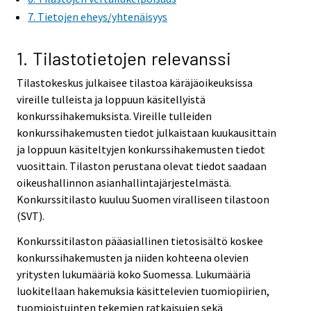
i
7. Tietojen eheys/yhtenäisyys
c
e
1. Tilastotietojen relevanssi
.
Tilastokeskus julkaisee tilastoa käräjäoikeuksissa
vireille tulleista ja loppuun käsitellyistä
konkurssihakemuksista. Vireille tulleiden
konkurssihakemusten tiedot julkaistaan kuukausittain
ja loppuun käsiteltyjen konkurssihakemusten tiedot
vuosittain. Tilaston perustana olevat tiedot saadaan
oikeushallinnon asianhallintajärjestelmästä.
Konkurssitilasto kuuluu Suomen viralliseen tilastoon
(SVT).
Konkurssitilaston pääasiallinen tietosisältö koskee
konkurssihakemusten ja niiden kohteena olevien
yritysten lukumääriä koko Suomessa. Lukumääriä
luokitellaan hakemuksia käsittelevien tuomiopiirien,
tuomioistuinten tekemien ratkaisujen sekä