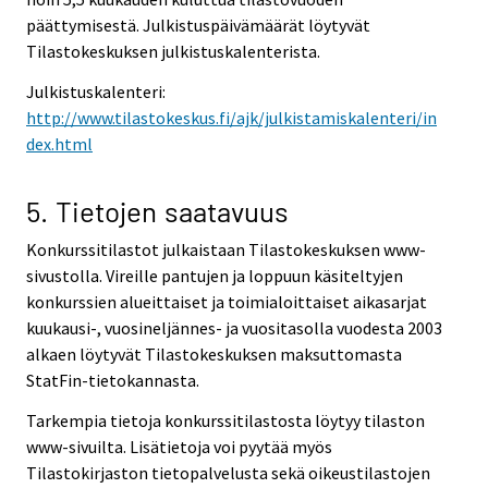
päättymisestä. Julkistuspäivämäärät löytyvät
Tilastokeskuksen julkistuskalenterista.
Julkistuskalenteri:
http://www.tilastokeskus.fi/ajk/julkistamiskalenteri/in
dex.html
5. Tietojen saatavuus
Konkurssitilastot julkaistaan Tilastokeskuksen www-
sivustolla. Vireille pantujen ja loppuun käsiteltyjen
konkurssien alueittaiset ja toimialoittaiset aikasarjat
kuukausi-, vuosineljännes- ja vuositasolla vuodesta 2003
alkaen löytyvät Tilastokeskuksen maksuttomasta
StatFin-tietokannasta.
Tarkempia tietoja konkurssitilastosta löytyy tilaston
www-sivuilta. Lisätietoja voi pyytää myös
Tilastokirjaston tietopalvelusta sekä oikeustilastojen