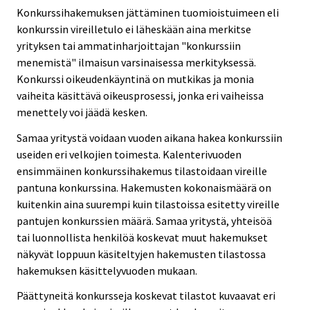
Konkurssihakemuksen jättäminen tuomioistuimeen eli
konkurssin vireilletulo ei läheskään aina merkitse
yrityksen tai ammatinharjoittajan "konkurssiin
menemistä" ilmaisun varsinaisessa merkityksessä.
Konkurssi oikeudenkäyntinä on mutkikas ja monia
vaiheita käsittävä oikeusprosessi, jonka eri vaiheissa
menettely voi jäädä kesken.
Samaa yritystä voidaan vuoden aikana hakea konkurssiin
useiden eri velkojien toimesta. Kalenterivuoden
ensimmäinen konkurssihakemus tilastoidaan vireille
pantuna konkurssina. Hakemusten kokonaismäärä on
kuitenkin aina suurempi kuin tilastoissa esitetty vireille
pantujen konkurssien määrä. Samaa yritystä, yhteisöä
tai luonnollista henkilöä koskevat muut hakemukset
näkyvät loppuun käsiteltyjen hakemusten tilastossa
hakemuksen käsittelyvuoden mukaan.
Päättyneitä konkursseja koskevat tilastot kuvaavat eri