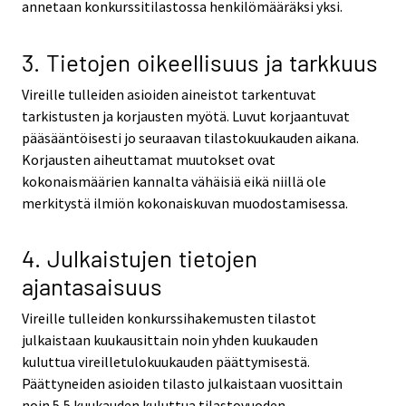
annetaan konkurssitilastossa henkilömääräksi yksi.
3. Tietojen oikeellisuus ja tarkkuus
Vireille tulleiden asioiden aineistot tarkentuvat
tarkistusten ja korjausten myötä. Luvut korjaantuvat
pääsääntöisesti jo seuraavan tilastokuukauden aikana.
Korjausten aiheuttamat muutokset ovat
kokonaismäärien kannalta vähäisiä eikä niillä ole
merkitystä ilmiön kokonaiskuvan muodostamisessa.
4. Julkaistujen tietojen
ajantasaisuus
Vireille tulleiden konkurssihakemusten tilastot
julkaistaan kuukausittain noin yhden kuukauden
kuluttua vireilletulokuukauden päättymisestä.
Päättyneiden asioiden tilasto julkaistaan vuosittain
noin 5,5 kuukauden kuluttua tilastovuoden