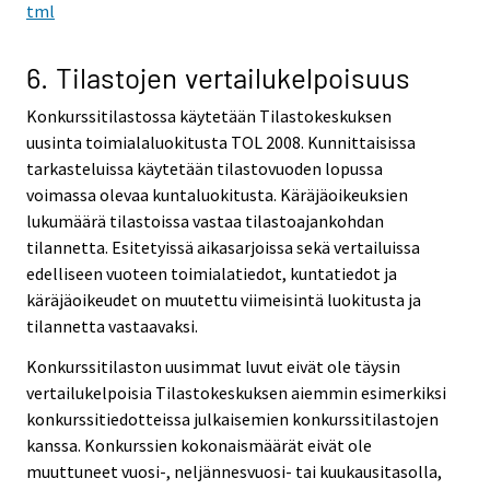
tml
6. Tilastojen vertailukelpoisuus
Konkurssitilastossa käytetään Tilastokeskuksen
uusinta toimialaluokitusta TOL 2008. Kunnittaisissa
tarkasteluissa käytetään tilastovuoden lopussa
voimassa olevaa kuntaluokitusta. Käräjäoikeuksien
lukumäärä tilastoissa vastaa tilastoajankohdan
tilannetta. Esitetyissä aikasarjoissa sekä vertailuissa
edelliseen vuoteen toimialatiedot, kuntatiedot ja
käräjäoikeudet on muutettu viimeisintä luokitusta ja
tilannetta vastaavaksi.
Konkurssitilaston uusimmat luvut eivät ole täysin
vertailukelpoisia Tilastokeskuksen aiemmin esimerkiksi
konkurssitiedotteissa julkaisemien konkurssitilastojen
kanssa. Konkurssien kokonaismäärät eivät ole
muuttuneet vuosi-, neljännesvuosi- tai kuukausitasolla,