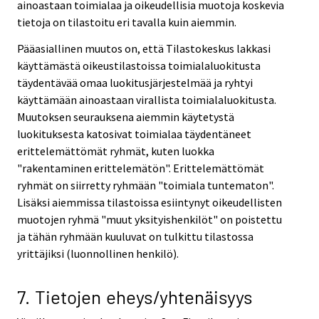
ainoastaan toimialaa ja oikeudellisia muotoja koskevia
tietoja on tilastoitu eri tavalla kuin aiemmin.
Pääasiallinen muutos on, että Tilastokeskus lakkasi
käyttämästä oikeustilastoissa toimialaluokitusta
täydentävää omaa luokitusjärjestelmää ja ryhtyi
käyttämään ainoastaan virallista toimialaluokitusta.
Muutoksen seurauksena aiemmin käytetystä
luokituksesta katosivat toimialaa täydentäneet
erittelemättömät ryhmät, kuten luokka
"rakentaminen erittelemätön". Erittelemättömät
ryhmät on siirretty ryhmään "toimiala tuntematon".
Lisäksi aiemmissa tilastoissa esiintynyt oikeudellisten
muotojen ryhmä "muut yksityishenkilöt" on poistettu
ja tähän ryhmään kuuluvat on tulkittu tilastossa
yrittäjiksi (luonnollinen henkilö).
7. Tietojen eheys/yhtenäisyys