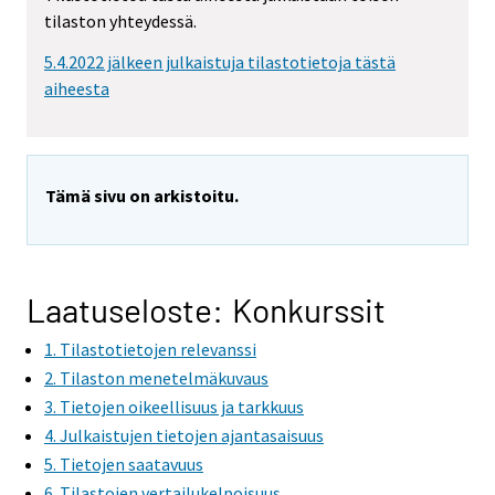
m
tilaston yhteydessä.
o
v
5.4.2022 jälkeen julkaistuja tilastotietoja tästä
i
aiheesta
n
g
t
o
Tämä sivu on arkistoitu.
a
n
o
t
Laatuseloste: Konkurssit
h
1. Tilastotietojen relevanssi
e
r
2. Tilaston menetelmäkuvaus
s
3. Tietojen oikeellisuus ja tarkkuus
e
4. Julkaistujen tietojen ajantasaisuus
r
5. Tietojen saatavuus
v
6. Tilastojen vertailukelpoisuus