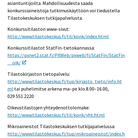
asiantuntijoilta. Mahdollisuudesta saada
konkurssiaineistoja tutkimuskäyttöön voi tiedustella
Tilastokeskuksen tutkijapalvelusta.
Konkurssitilaston www-sivut:
http://www.tilastokeskus.fi/til/konk/index.html
Konkurssitilastot StatFin-tietokannassa:
https://pxnet2.stat.fi/PXWeb/pxweb/fi/StatFin/StatFin
__oik/
Tilastokirjaston tietopalvelu:
http://www.tilastokeskus.fi/tup/kirjasto_tieto/info.ht
ml
tai puhelimitse arkena ma–pe klo 8.00–16.00,
029 551 2220
Oikeustilastojen yhteydenottolomake:
http://www.tilastokeskus.fi/til/konk/yht.html
Mikroaineistot Tilastokeskuksen tutkijapalvelussa:
http://www.tilastokeskus.fi/tup/mikroaineistot/index.h