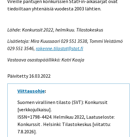
Vireille pantujen konkurssien StatFin-aikasarjat ovat
tiedoiltaan yhtenäisiä vuodesta 2003 lähtien.
Lähde: Konkurssit 2022, helmikuu. Tilastokeskus
Lisätietoja: Mira Kuussaari 029 551 3538, Tommi Veistämö
029 551 3546,
rakenne.tilastot@stat.fi
Vastaava osastopäällikkö: Katri Kaaja
Päivitetty 16.03.2022
Viittausohje
:
Suomen virallinen tilasto (SVT): Konkurssit
[verkkojulkaisu].
ISSN=1798-4424.
Helmikuu
2022, Laatuseloste:
Konkurssit . Helsinki: Tilastokeskus [viitattu:
7.8.2026].