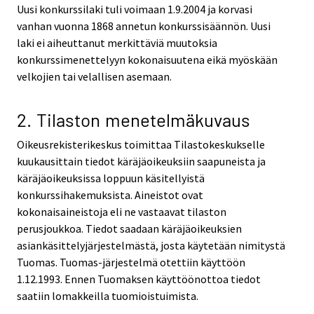
Uusi konkurssilaki tuli voimaan 1.9.2004 ja korvasi
vanhan vuonna 1868 annetun konkurssisäännön. Uusi
laki ei aiheuttanut merkittäviä muutoksia
konkurssimenettelyyn kokonaisuutena eikä myöskään
velkojien tai velallisen asemaan.
2. Tilaston menetelmäkuvaus
Oikeusrekisterikeskus toimittaa Tilastokeskukselle
kuukausittain tiedot käräjäoikeuksiin saapuneista ja
käräjäoikeuksissa loppuun käsitellyistä
konkurssihakemuksista. Aineistot ovat
kokonaisaineistoja eli ne vastaavat tilaston
perusjoukkoa. Tiedot saadaan käräjäoikeuksien
asiankäsittelyjärjestelmästä, josta käytetään nimitystä
Tuomas. Tuomas-järjestelmä otettiin käyttöön
1.12.1993. Ennen Tuomaksen käyttöönottoa tiedot
saatiin lomakkeilla tuomioistuimista.