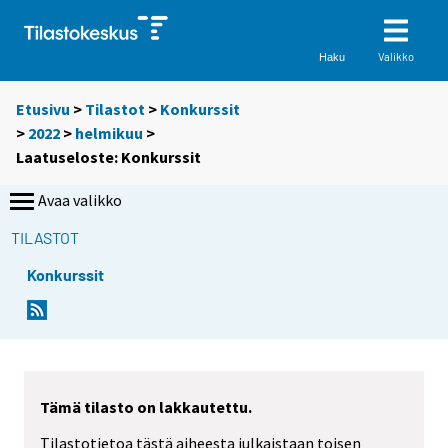
Valikko
Haku
Etusivu
>
Tilastot
>
Konkurssit
>
2022
>
helmikuu
>
Laatuseloste: Konkurssit
Avaa valikko
TILASTOT
Konkurssit
Y
o
u
a
r
Tämä tilasto on lakkautettu.
e
Tilastotietoa tästä aiheesta julkaistaan toisen