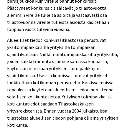
perusjoukkoa kuin vireille pannut konkurssit.
Päättyneet konkurssit sisältävät jo tilastovuotta
aiemmin vireille tulleita asioita ja vastaavasti osa
tilastovuonna vireille tulleista asioista käsitellään
loppuun vasta tulevina vuosina.
Alueelliset tiedot konkurssitilastossa perustuvat
yksitoimipaikkaisilla yrityksillä toimipaikan
sijaintikuntaan. Niillä monitoimipaikkaisilla yrityksillä,
joiden kaikki toiminta sijaitsee samassa kunnassa,
käytetään niin ikään yrityksen toimipaikkojen
sijaintikuntaa. Useissa kunnissa toimivat yritykset
luokitellaan kotikunnan perusteella. Kaikissa muissa
tapauksissa käytetään alueellisen tiedon perusteena
velallisen kotikuntatietoa. Yrityksen toimipaikka- ja
kotikuntatiedot saadaan Tilastokeskuksen
yritysrekisteristä. Ennen vuotta 2004 julkaistuissa
tilastoissa alueellisen tiedon pohjana oli aina yrityksen
kotikunta.