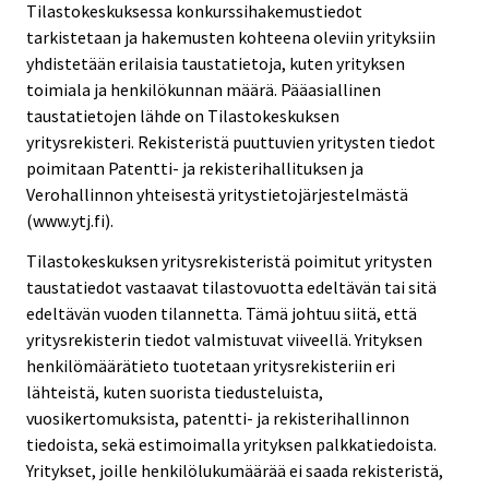
Tilastokeskuksessa konkurssihakemustiedot
tarkistetaan ja hakemusten kohteena oleviin yrityksiin
yhdistetään erilaisia taustatietoja, kuten yrityksen
toimiala ja henkilökunnan määrä. Pääasiallinen
taustatietojen lähde on Tilastokeskuksen
yritysrekisteri. Rekisteristä puuttuvien yritysten tiedot
poimitaan Patentti- ja rekisterihallituksen ja
Verohallinnon yhteisestä yritystietojärjestelmästä
(www.ytj.fi).
Tilastokeskuksen yritysrekisteristä poimitut yritysten
taustatiedot vastaavat tilastovuotta edeltävän tai sitä
edeltävän vuoden tilannetta. Tämä johtuu siitä, että
yritysrekisterin tiedot valmistuvat viiveellä. Yrityksen
henkilömäärätieto tuotetaan yritysrekisteriin eri
lähteistä, kuten suorista tiedusteluista,
vuosikertomuksista, patentti- ja rekisterihallinnon
tiedoista, sekä estimoimalla yrityksen palkkatiedoista.
Yritykset, joille henkilölukumäärää ei saada rekisteristä,