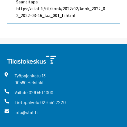
Saantitapa:
https://stat.fi/til/konk/2022/02/konk_2022_0
2_2022-03-16_laa_001_fi.html
Työpajankatu
13
00580
Helsinki
Vaihde
029 551 1000
Tietopalvelu
029 551 2220
info@stat.fi