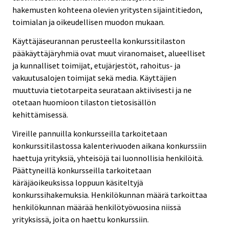
hakemusten kohteena olevien yritysten sijaintitiedon,
toimialan ja oikeudellisen muodon mukaan.
Käyttäjäseurannan perusteella konkurssitilaston
pääkäyttäjäryhmiä ovat muut viranomaiset, alueelliset
ja kunnalliset toimijat, etujärjestöt, rahoitus- ja
vakuutusalojen toimijat sekä media. Käyttäjien
muuttuvia tietotarpeita seurataan aktiivisesti ja ne
otetaan huomioon tilaston tietosisällön
kehittämisessä.
Vireille pannuilla konkursseilla tarkoitetaan
konkurssitilastossa kalenterivuoden aikana konkurssiin
haettuja yrityksiä, yhteisöjä tai luonnollisia henkilöitä.
Päättyneillä konkursseilla tarkoitetaan
käräjäoikeuksissa loppuun käsiteltyjä
konkurssihakemuksia. Henkilökunnan määrä tarkoittaa
henkilökunnan määrää henkilötyövuosina niissä
yrityksissä, joita on haettu konkurssiin.