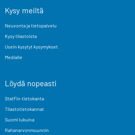
Kysy meiltä
Neuvonta ja tietopalvelu
Kysy tilastoista
Usein kysytyt kysymykset
Medialle
Löydä nopeasti
StatFin-tietokanta
Tilastotietokannat
Suomi lukuina
Rahanarvonmuunnin