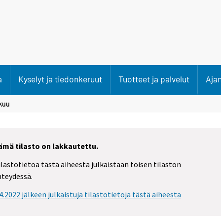
a
Kyselyt ja tiedonkeruut
Tuotteet ja palvelut
Aja
kuu
ämä tilasto on lakkautettu.
ilastotietoa tästä aiheesta julkaistaan toisen tilaston
hteydessä.
.4.2022 jälkeen julkaistuja tilastotietoja tästä aiheesta