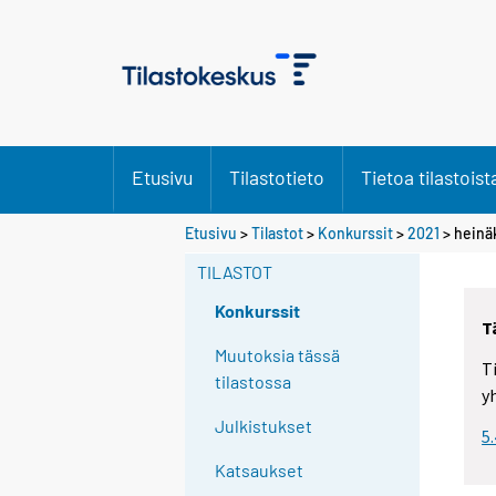
Etusivu
Tilastotieto
Tietoa tilastoist
Etusivu
>
Tilastot
>
Konkurssit
>
2021
>
heinä
TILASTOT
Konkurssit
T
Muutoksia tässä
T
tilastossa
y
Julkistukset
5
Katsaukset