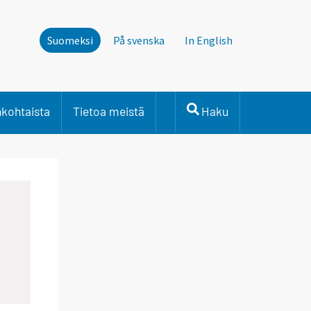
Suomeksi
På svenska
In English
nkohtaista
Tietoa meistä
Haku