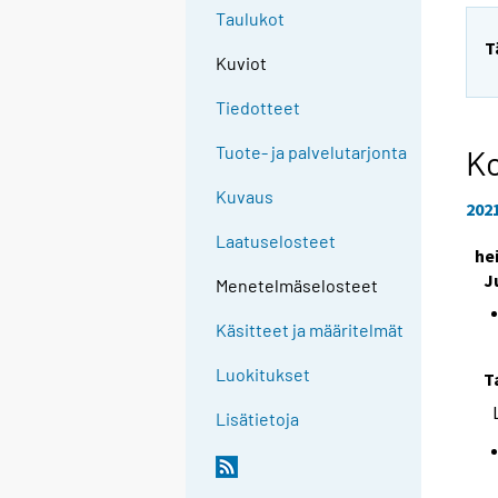
Taulukot
T
Kuviot
Tiedotteet
Tuote- ja palvelutarjonta
Ko
Kuvaus
202
Laatuselosteet
he
J
Menetelmäselosteet
Käsitteet ja määritelmät
Luokitukset
T
Lisätietoja