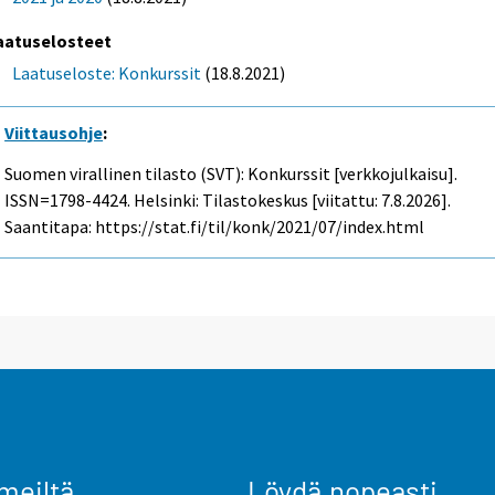
aatuselosteet
Laatuseloste: Konkurssit
(18.8.2021)
Viittausohje
:
Suomen virallinen tilasto (SVT): Konkurssit [verkkojulkaisu].
ISSN=1798-4424. Helsinki: Tilastokeskus [viitattu: 7.8.2026].
Saantitapa: https://stat.fi/til/konk/2021/07/index.html
meiltä
Löydä nopeasti