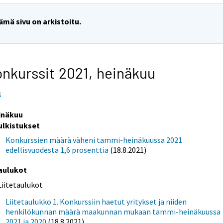
ämä sivu on arkistoitu.
nkurssit 2021,
heinäkuu
1
inäkuu
ulkistukset
Konkurssien määrä väheni tammi-heinäkuussa 2021
edellisvuodesta 1,6 prosenttia
(18.8.2021)
aulukot
Liitetaulukot
Liitetaulukko 1. Konkurssiin haetut yritykset ja niiden
henkilökunnan määrä maakunnan mukaan tammi-heinäkuussa
2021 ja 2020
(18.8.2021)