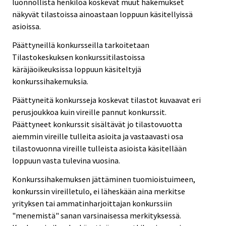
luonnollista henkilöä koskevat muut hakemukset
näkyvät tilastoissa ainoastaan loppuun käsitellyissä
asioissa.
Päättyneillä konkursseilla tarkoitetaan
Tilastokeskuksen konkurssitilastoissa
käräjäoikeuksissa loppuun käsiteltyjä
konkurssihakemuksia.
Päättyneitä konkursseja koskevat tilastot kuvaavat eri
perusjoukkoa kuin vireille pannut konkurssit.
Päättyneet konkurssit sisältävät jo tilastovuotta
aiemmin vireille tulleita asioita ja vastaavasti osa
tilastovuonna vireille tulleista asioista käsitellään
loppuun vasta tulevina vuosina.
Konkurssihakemuksen jättäminen tuomioistuimeen,
konkurssin vireilletulo, ei läheskään aina merkitse
yrityksen tai ammatinharjoittajan konkurssiin
"menemistä" sanan varsinaisessa merkityksessä.