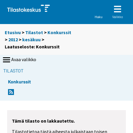
Valikko
Haku
Etusivu
>
Tilastot
>
Konkurssit
>
2012
>
kesäkuu
>
Laatuseloste: Konkurssit
Avaa valikko
TILASTOT
Konkurssit
Tämä tilasto on lakkautettu.
Tilastotietoa tästä aiheesta julkaistaan toisen