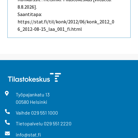
8.8.2026].
Saantitapa:
https://stat.fi/til/konk/2012/06/konk_2012_0
6_2012-08-15_laa_001_fi.html
Työpajankatu
13
00580
Helsinki
Vaihde
029 551 1000
Tietopalvelu
029 551 2220
info@stat.fi