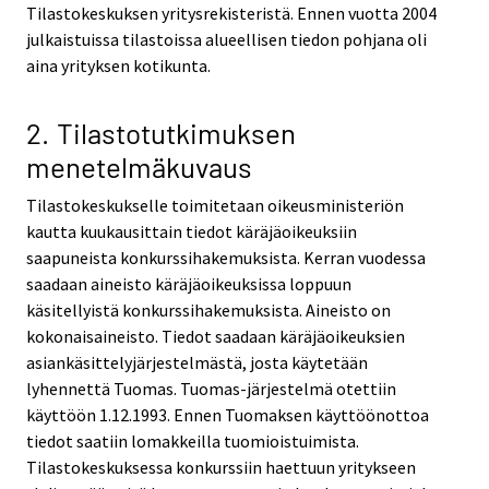
Tilastokeskuksen yritysrekisteristä. Ennen vuotta 2004
julkaistuissa tilastoissa alueellisen tiedon pohjana oli
aina yrityksen kotikunta.
2. Tilastotutkimuksen
menetelmäkuvaus
Tilastokeskukselle toimitetaan oikeusministeriön
kautta kuukausittain tiedot käräjäoikeuksiin
saapuneista konkurssihakemuksista. Kerran vuodessa
saadaan aineisto käräjäoikeuksissa loppuun
käsitellyistä konkurssihakemuksista. Aineisto on
kokonaisaineisto. Tiedot saadaan käräjäoikeuksien
asiankäsittelyjärjestelmästä, josta käytetään
lyhennettä Tuomas. Tuomas-järjestelmä otettiin
käyttöön 1.12.1993. Ennen Tuomaksen käyttöönottoa
tiedot saatiin lomakkeilla tuomioistuimista.
Tilastokeskuksessa konkurssiin haettuun yritykseen