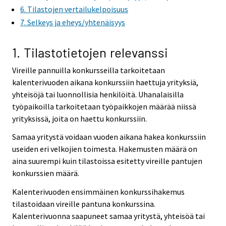
6. Tilastojen vertailukelpoisuus
7. Selkeys ja eheys/yhtenäisyys
1. Tilastotietojen relevanssi
Vireille pannuilla konkursseilla tarkoitetaan
kalenterivuoden aikana konkurssiin haettuja yrityksiä,
yhteisöjä tai luonnollisia henkilöitä. Uhanalaisilla
työpaikoilla tarkoitetaan työpaikkojen määrää niissä
yrityksissä, joita on haettu konkurssiin.
Samaa yritystä voidaan vuoden aikana hakea konkurssiin
useiden eri velkojien toimesta. Hakemusten määrä on
aina suurempi kuin tilastoissa esitetty vireille pantujen
konkurssien määrä.
Kalenterivuoden ensimmäinen konkurssihakemus
tilastoidaan vireille pantuna konkurssina.
Kalenterivuonna saapuneet samaa yritystä, yhteisöä tai