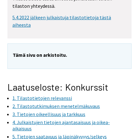
tilaston yhteydessä.
5.4.2022 jälkeen julkaistuja tilastotietoja tästä
aiheesta
Tämä sivu on arkistoitu.
Laatuseloste: Konkurssit
1. Tilastotietojen relevanssi
2. Tilastotutkimuksen menetelmäkuvaus
3. Tietojen oikeellisuus ja tarkkuus
4. Julkaistujen tietojen ajantasaisuus ja oikea-
aikaisuus
5. Tietojen saatavuus ja läpinäkyvyys/selkeys