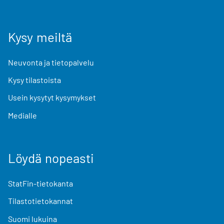
Kysy meiltä
Neuvonta ja tietopalvelu
Kysy tilastoista
Usein kysytyt kysymykset
Medialle
Löydä nopeasti
StatFin-tietokanta
Tilastotietokannat
Suomi lukuina