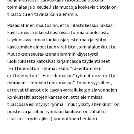
toimialaa ja oikeudellisia muotoja koskevia tietoja on
tilastoitu eri tavalla kuin aiemmin.
Pääasiallinen muutos on, että Tilastokeskus lakkasi
käyttämästä oikeustilastoissa toimialaluokitusta
täydentävää omaa luokitusjärjestelmää ja ryhtyi
käyttämään ainoastaan virallista toimialaluokitusta.
Muutoksen seurauksena aiemmin käytetystä
luokituksesta katosivat kirjaintasoa täydentäneet
"erittelemätön" ryhmät esim. "rakentaminen
erittelemätön". "Erittelemätön" ryhmät on siirretty
ryhmään "toimiala tuntematon". Toinen syy siihen,
etteivät tilastot ole täysin vertailukelpoisia vanhojen
konkurssitilastojen kanssa on, että aiemmissa
tilastossa esiintynyt ryhmä "muut yksityishenkilöt" on
poistettu ja tähän ryhmään kuuluvat on tulkittu
tilastoissa yrittäjiksi (luonnollinen henkilö).