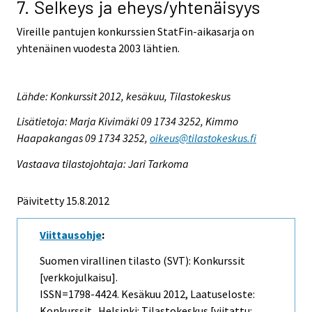
7. Selkeys ja eheys/yhtenäisyys
Vireille pantujen konkurssien StatFin-aikasarja on
yhtenäinen vuodesta 2003 lähtien.
Lähde: Konkurssit 2012, kesäkuu, Tilastokeskus
Lisätietoja: Marja Kivimäki 09 1734 3252, Kimmo
Haapakangas 09 1734 3252,
oikeus@tilastokeskus.fi
Vastaava tilastojohtaja: Jari Tarkoma
Päivitetty 15.8.2012
Viittausohje
:
Suomen virallinen tilasto (SVT): Konkurssit
[verkkojulkaisu].
ISSN=1798-4424.
Kesäkuu
2012, Laatuseloste:
Konkurssit . Helsinki: Tilastokeskus [viitattu: