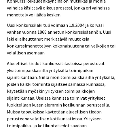
Konkurssi oikeudenkäyntinä on mutkikas ja monia
vaiheita käsittävä oikeusprosessi, jonka eri vaiheissa
menettely voi jäädä kesken.
Uusi konkurssilaki tuli voimaan 1.9.2004 ja korvasi
vanhan vuonna 1868 annetun konkurssisäännön. Uusi
laki ei aiheuttanut merkittäviä muutoksia
konkurssimenettelyyn kokonaisuutena tai velkojien tai
velallisen asemaan.
Alueelliset tiedot konkurssitilastoissa perustuvat
yksitoimipaikkaisilla yrityksillä toimipaikan
sijaintikuntaan. Niillä monitoimipaikkaisilla yrityksillä,
joiden kaikki toiminta sijaitsee samassa kunnassa,
käytetään myöskin yrityksen toimipaikkojen
sijaintikuntaa. Useissa kunnissa toimivat yritykset
luokitellaan kuten aiemmin kotikunnan perusteella.
Muissa tapauksissa käytetään alueellisen tiedon
perusteena velallisen kotikuntatietoa. Yrityksen
toimipaikka- ja kotikuntatiedot saadaan