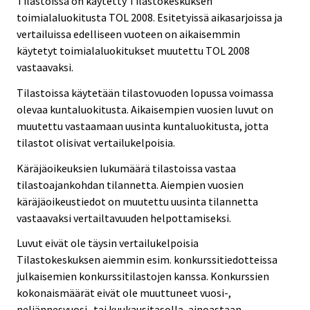
Tilastoissa on käytetty Tilastokeskuksen
toimialaluokitusta TOL 2008. Esitetyissä aikasarjoissa ja
vertailuissa edelliseen vuoteen on aikaisemmin
käytetyt toimialaluokitukset muutettu TOL 2008
vastaavaksi.
Tilastoissa käytetään tilastovuoden lopussa voimassa
olevaa kuntaluokitusta. Aikaisempien vuosien luvut on
muutettu vastaamaan uusinta kuntaluokitusta, jotta
tilastot olisivat vertailukelpoisia.
Käräjäoikeuksien lukumäärä tilastoissa vastaa
tilastoajankohdan tilannetta. Aiempien vuosien
käräjäoikeustiedot on muutettu uusinta tilannetta
vastaavaksi vertailtavuuden helpottamiseksi.
Luvut eivät ole täysin vertailukelpoisia
Tilastokeskuksen aiemmin esim. konkurssitiedotteissa
julkaisemien konkurssitilastojen kanssa. Konkurssien
kokonaismäärät eivät ole muuttuneet vuosi-,
neljännesvuosi- tai kuukausitasolla, ainoastaan