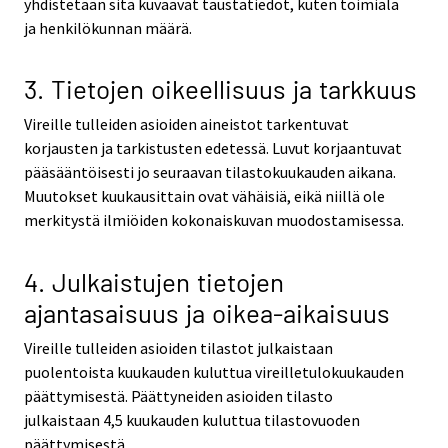
yhdistetään sitä kuvaavat taustatiedot, kuten toimiala
ja henkilökunnan määrä.
3. Tietojen oikeellisuus ja tarkkuus
Vireille tulleiden asioiden aineistot tarkentuvat
korjausten ja tarkistusten edetessä. Luvut korjaantuvat
pääsääntöisesti jo seuraavan tilastokuukauden aikana.
Muutokset kuukausittain ovat vähäisiä, eikä niillä ole
merkitystä ilmiöiden kokonaiskuvan muodostamisessa.
4. Julkaistujen tietojen
ajantasaisuus ja oikea-aikaisuus
Vireille tulleiden asioiden tilastot julkaistaan
puolentoista kuukauden kuluttua vireilletulokuukauden
päättymisestä. Päättyneiden asioiden tilasto
julkaistaan 4,5 kuukauden kuluttua tilastovuoden
päättymisestä.