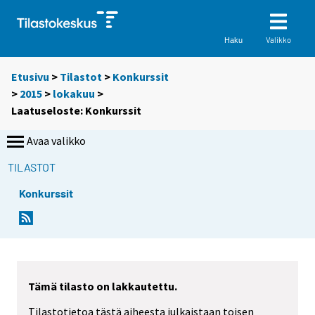
Valikko
Haku
Etusivu
>
Tilastot
>
Konkurssit
>
2015
>
lokakuu
>
Laatuseloste: Konkurssit
Avaa valikko
TILASTOT
Konkurssit
Tämä tilasto on lakkautettu.
Tilastotietoa tästä aiheesta julkaistaan toisen