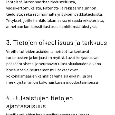
lähteistä, kuten suorista tiedusteluista,
vuosikertomuksista, Patentti- ja rekisterihallinnon
tiedoista, sekä estimoimalla yrityksen palkkatiedoista.
Yritykset, joille henkilölukumäärää ei saada rekisteristä,
annetaan konkurssitilastossa henkilömääräksi yksi.
3. Tietojen oikeellisuus ja tarkkuus
Vireille tulleiden asioiden aineistot tarkentuvat
tarkistusten ja korjausten myötä. Luvut korjaantuvat
pääsääntöisesti jo seuraavan tilastokuukauden aikana.
Korjausten aiheuttamat muutokset ovat
kokonaismäärien kannalta vähäisiä eikä niillä ole
merkitystä ilmiön kokonaiskuvan muodostamisessa.
4. Julkaistujen tietojen
ajantasaisuus
Vireille tulleiden konkurssihakemusten tilastot