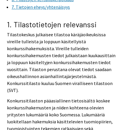
7. Tietojen eheys/yhtenäisyys
1. Tilastotietojen relevanssi
Tilastokeskus julkaisee tilastoa käräjäoikeuksissa
vireille tulleista ja loppuun käsitellyistä
konkurssihakemuksista. Vireille tulleiden
konkurssihakemusten tiedot julkaistaan kuukausittain
ja loppuun käsiteltyjen konkurssihakemusten tiedot
vuosittain. Tilaston perustana olevat tiedot saadaan
oikeushallinnon asianhallintajärjestelmästä.
Konkurssitilasto kuuluu Suomen viralliseen tilastoon
(SVT).
Konkurssitilaston pääasiallinen tietosisältö koskee
konkurssihakemusten ja niiden kohteena olevien
yritysten lukumääriä koko Suomessa. Lukumääriä
luokitellaan hakemuksia käsittelevien tuomiopiirien,
tuomioistuinten tekemien ratkaisujen sekä