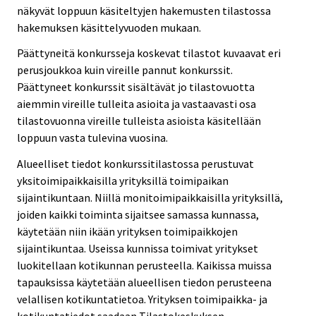
näkyvät loppuun käsiteltyjen hakemusten tilastossa
hakemuksen käsittelyvuoden mukaan.
Päättyneitä konkursseja koskevat tilastot kuvaavat eri
perusjoukkoa kuin vireille pannut konkurssit.
Päättyneet konkurssit sisältävät jo tilastovuotta
aiemmin vireille tulleita asioita ja vastaavasti osa
tilastovuonna vireille tulleista asioista käsitellään
loppuun vasta tulevina vuosina.
Alueelliset tiedot konkurssitilastossa perustuvat
yksitoimipaikkaisilla yrityksillä toimipaikan
sijaintikuntaan. Niillä monitoimipaikkaisilla yrityksillä,
joiden kaikki toiminta sijaitsee samassa kunnassa,
käytetään niin ikään yrityksen toimipaikkojen
sijaintikuntaa. Useissa kunnissa toimivat yritykset
luokitellaan kotikunnan perusteella. Kaikissa muissa
tapauksissa käytetään alueellisen tiedon perusteena
velallisen kotikuntatietoa. Yrityksen toimipaikka- ja