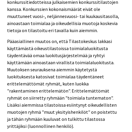
konkurssitiedotteissa julkaisemien konkurssitilastojen
kanssa. Konkurssien kokonaismäärät eivät ole
muuttuneet vuosi-, neljännesvuosi- tai kuukausitasolla,
ainoastaan toimialaa ja oikeudellisia muotoja koskevia
tietoja on tilastoitu eri tavalla kuin aiemmin.
Pääasiallinen muutos on, että Tilastokeskus lakkasi
käyttämästä oikeustilastoissa toimialaluokitusta
täydentävää omaa luokitusjärjestelmää ja ryhtyi
käyttämään ainoastaan virallista toimialaluokitusta.
Muutoksen seurauksena aiemmin käytetystä
luokituksesta katosivat toimialaa täydentäneet
erittelemättömät ryhmät, kuten luokka
"rakentaminen erittelemätön". Erittelemättömät
ryhmät on siirretty ryhmään "toimiala tuntematon".
Lisäksi aiemmissa tilastoissa esiintynyt oikeudellisten
muotojen ryhmä "muut yksityishenkilöt" on poistettu
ja tähän ryhmään kuuluvat on tulkittu tilastossa
yrittäjiksi (luonnollinen henkilö).