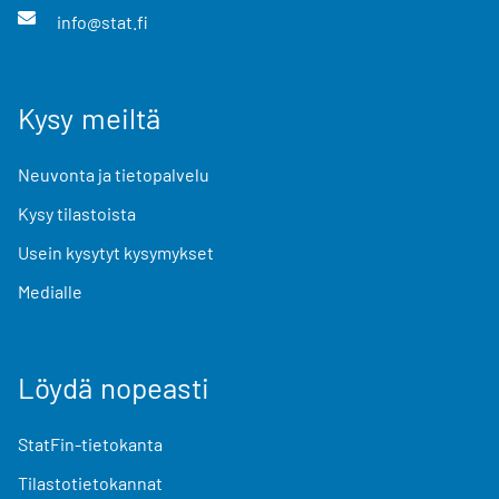
info@stat.fi
Kysy meiltä
Neuvonta ja tietopalvelu
Kysy tilastoista
Usein kysytyt kysymykset
Medialle
Löydä nopeasti
StatFin-tietokanta
Tilastotietokannat