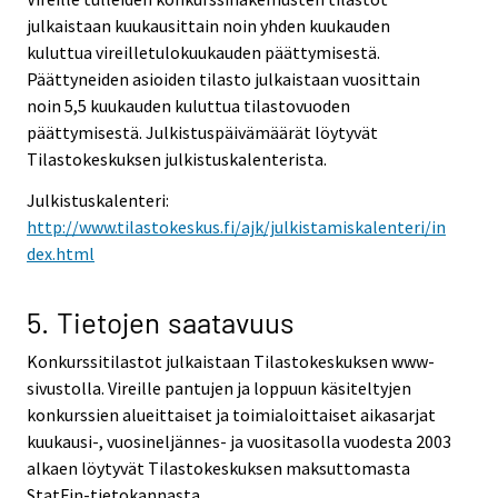
julkaistaan kuukausittain noin yhden kuukauden
kuluttua vireilletulokuukauden päättymisestä.
Päättyneiden asioiden tilasto julkaistaan vuosittain
noin 5,5 kuukauden kuluttua tilastovuoden
päättymisestä. Julkistuspäivämäärät löytyvät
Tilastokeskuksen julkistuskalenterista.
Julkistuskalenteri:
http://www.tilastokeskus.fi/ajk/julkistamiskalenteri/in
dex.html
5. Tietojen saatavuus
Konkurssitilastot julkaistaan Tilastokeskuksen www-
sivustolla. Vireille pantujen ja loppuun käsiteltyjen
konkurssien alueittaiset ja toimialoittaiset aikasarjat
kuukausi-, vuosineljännes- ja vuositasolla vuodesta 2003
alkaen löytyvät Tilastokeskuksen maksuttomasta
StatFin-tietokannasta.