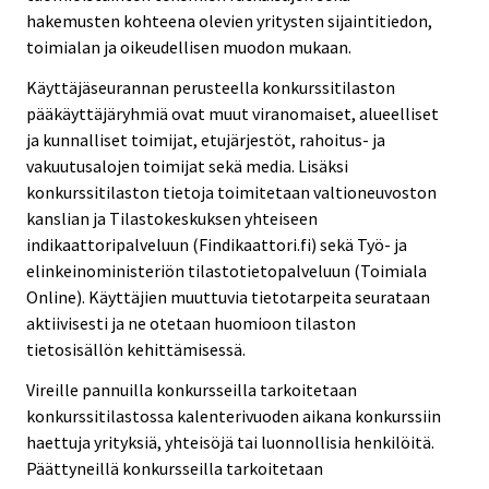
hakemusten kohteena olevien yritysten sijaintitiedon,
toimialan ja oikeudellisen muodon mukaan.
Käyttäjäseurannan perusteella konkurssitilaston
pääkäyttäjäryhmiä ovat muut viranomaiset, alueelliset
ja kunnalliset toimijat, etujärjestöt, rahoitus- ja
vakuutusalojen toimijat sekä media. Lisäksi
konkurssitilaston tietoja toimitetaan valtioneuvoston
kanslian ja Tilastokeskuksen yhteiseen
indikaattoripalveluun (Findikaattori.fi) sekä Työ- ja
elinkeinoministeriön tilastotietopalveluun (Toimiala
Online). Käyttäjien muuttuvia tietotarpeita seurataan
aktiivisesti ja ne otetaan huomioon tilaston
tietosisällön kehittämisessä.
Vireille pannuilla konkursseilla tarkoitetaan
konkurssitilastossa kalenterivuoden aikana konkurssiin
haettuja yrityksiä, yhteisöjä tai luonnollisia henkilöitä.
Päättyneillä konkursseilla tarkoitetaan