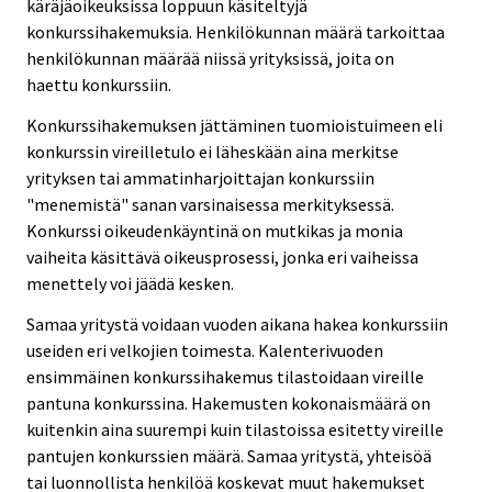
käräjäoikeuksissa loppuun käsiteltyjä
konkurssihakemuksia. Henkilökunnan määrä tarkoittaa
henkilökunnan määrää niissä yrityksissä, joita on
haettu konkurssiin.
Konkurssihakemuksen jättäminen tuomioistuimeen eli
konkurssin vireilletulo ei läheskään aina merkitse
yrityksen tai ammatinharjoittajan konkurssiin
"menemistä" sanan varsinaisessa merkityksessä.
Konkurssi oikeudenkäyntinä on mutkikas ja monia
vaiheita käsittävä oikeusprosessi, jonka eri vaiheissa
menettely voi jäädä kesken.
Samaa yritystä voidaan vuoden aikana hakea konkurssiin
useiden eri velkojien toimesta. Kalenterivuoden
ensimmäinen konkurssihakemus tilastoidaan vireille
pantuna konkurssina. Hakemusten kokonaismäärä on
kuitenkin aina suurempi kuin tilastoissa esitetty vireille
pantujen konkurssien määrä. Samaa yritystä, yhteisöä
tai luonnollista henkilöä koskevat muut hakemukset