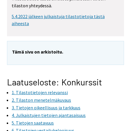
tilaston yhteydessä.
5.4.2022 jälkeen julkaistuja tilastotietoja tästä
aiheesta
Tämä sivu on arkistoitu.
Laatuseloste: Konkurssit
1. Tilastotietojen relevanssi
2. Tilaston menetelmäkuvaus
3. Tietojen oikeellisuus ja tarkkuus
4. Julkaistujen tietojen ajantasaisuus
5. Tietojen saatavuus
6. Tilastojen vertailukelpoisuus