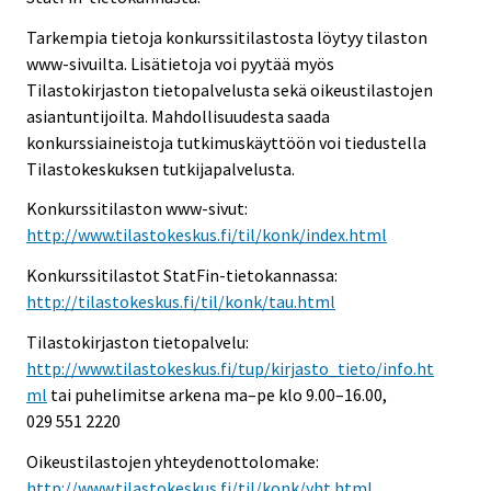
Tarkempia tietoja konkurssitilastosta löytyy tilaston
www-sivuilta. Lisätietoja voi pyytää myös
Tilastokirjaston tietopalvelusta sekä oikeustilastojen
asiantuntijoilta. Mahdollisuudesta saada
konkurssiaineistoja tutkimuskäyttöön voi tiedustella
Tilastokeskuksen tutkijapalvelusta.
Konkurssitilaston www-sivut:
http://www.tilastokeskus.fi/til/konk/index.html
Konkurssitilastot StatFin-tietokannassa:
http://tilastokeskus.fi/til/konk/tau.html
Tilastokirjaston tietopalvelu:
http://www.tilastokeskus.fi/tup/kirjasto_tieto/info.ht
ml
tai puhelimitse arkena ma–pe klo 9.00–16.00,
029 551 2220
Oikeustilastojen yhteydenottolomake:
http://www.tilastokeskus.fi/til/konk/yht.html