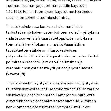
Tuomas. Tuomas-järjestelmä otettiin käyttöön
1.12.1993. Ennen Tuomaksen käyttöönottoa tiedot
saatiin lomakkeilla tuomioistuimista.
Tilastokeskuksessa konkurssihakemustiedot
tarkistetaan ja hakemusten kohteena oleviin yrityksiin
yhdistetään erilaisia taustatietoja, kuten yrityksen
toimiala ja henkilökunnan määrä. Pääasiallinen
taustatietojen lähde on Tilastokeskuksen
yritysrekisteri. Rekisteristä puuttuvien yritysten tiedot
poimitaan Patentti- ja rekisterihallituksen ja
Verohallinnon yhteisestä yritystietojärjestelmästä
(www.ytj.fi).
Tilastokeskuksen yritysrekisteristä poimitut yritysten
taustatiedot vastaavat tilastovuotta edeltävän tai sitä
edeltävän vuoden tilannetta. Tämä johtuu siitä, että
yritysrekisterin tiedot valmistuvat viiveellä. Yrityksen
henkilömäärätieto tuotetaan yritysrekisteriin eri