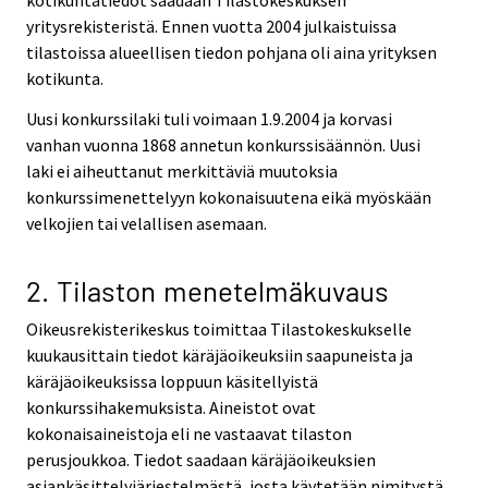
kotikuntatiedot saadaan Tilastokeskuksen
yritysrekisteristä. Ennen vuotta 2004 julkaistuissa
tilastoissa alueellisen tiedon pohjana oli aina yrityksen
kotikunta.
Uusi konkurssilaki tuli voimaan 1.9.2004 ja korvasi
vanhan vuonna 1868 annetun konkurssisäännön. Uusi
laki ei aiheuttanut merkittäviä muutoksia
konkurssimenettelyyn kokonaisuutena eikä myöskään
velkojien tai velallisen asemaan.
2. Tilaston menetelmäkuvaus
Oikeusrekisterikeskus toimittaa Tilastokeskukselle
kuukausittain tiedot käräjäoikeuksiin saapuneista ja
käräjäoikeuksissa loppuun käsitellyistä
konkurssihakemuksista. Aineistot ovat
kokonaisaineistoja eli ne vastaavat tilaston
perusjoukkoa. Tiedot saadaan käräjäoikeuksien
asiankäsittelyjärjestelmästä, josta käytetään nimitystä