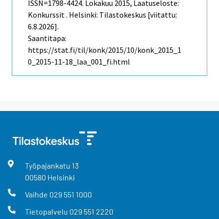
ISSN=1798-4424.
Lokakuu
2015, Laatuseloste:
Konkurssit . Helsinki: Tilastokeskus [viitattu:
6.8.2026].
Saantitapa:
https://stat.fi/til/konk/2015/10/konk_2015_1
0_2015-11-18_laa_001_fi.html
Työpajankatu
13
00580
Helsinki
Vaihde
029 551 1000
Tietopalvelu
029 551 2220