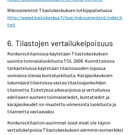
Mikroaineistot Tilastokeskuksen tutkijapalvelussa:
http://www.tilastokeskus.fi/tup/mikroaineistot/index.h
tml
6. Tilastojen vertailukelpoisuus
Konkurssitilastossa käytetään Tilastokeskuksen
uusinta toimialaluokitusta TOL 2008. Kunnittaisissa
tarkasteluissa käytetään tilastovuoden lopussa
voimassa olevaa kuntaluokitusta. Käräjäoikeuksien
lukumäärä tilastoissa vastaa tilastoajankohdan
tilannetta. Esitetyissä aikasarjoissa ja vertailuissa
edelliseen vuoteen toimialatiedot, kuntatiedot ja
käräjäoikeudet on muutettu viimeisintä luokitusta ja
tilannetta vastaavaksi.
Konkurssitilaston uusimmat luvut eivät ole täysin
vertailukelpoisia Tilastokeskuksen aiemmin esimerkiksi