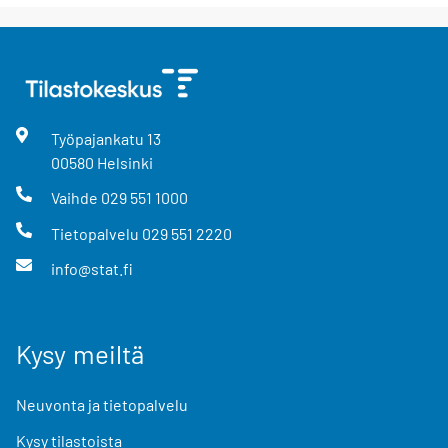
Työpajankatu
13
00580
Helsinki
Vaihde
029 551 1000
Tietopalvelu
029 551 2220
info@stat.fi
Kysy meiltä
Neuvonta ja tietopalvelu
Kysy tilastoista