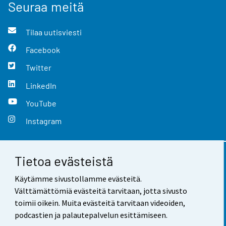
Seuraa meitä
Tilaa uutisviesti
Facebook
Twitter
LinkedIn
YouTube
Instagram
Tietoa evästeistä
Yhteystiedot
Käytämme sivustollamme evästeitä.
Palaute
Välttämättömiä evästeitä tarvitaan, jotta sivusto
toimii oikein. Muita evästeitä tarvitaan videoiden,
Käyttöehdot
podcastien ja palautepalvelun esittämiseen.
Tietosuoja