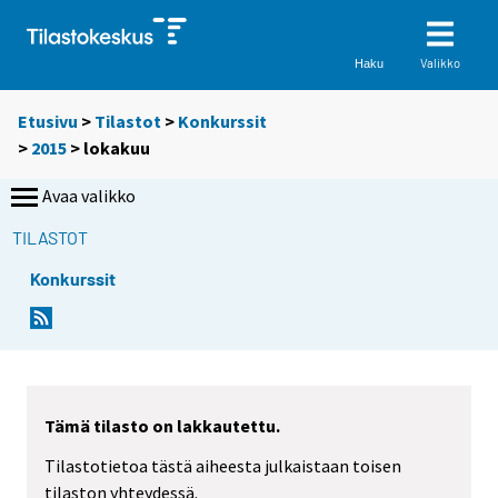
Valikko
Haku
Etusivu
>
Tilastot
>
Konkurssit
>
2015
>
lokakuu
Avaa valikko
TILASTOT
Konkurssit
Tämä tilasto on lakkautettu.
Tilastotietoa tästä aiheesta julkaistaan toisen
tilaston yhteydessä.