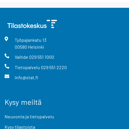
Työpajankatu
13
00580
Helsinki
Vaihde
029 551 1000
Tietopalvelu
029 551 2220
info@stat.fi
Kysy meiltä
Neuvonta ja tietopalvelu
Kysy tilastoista