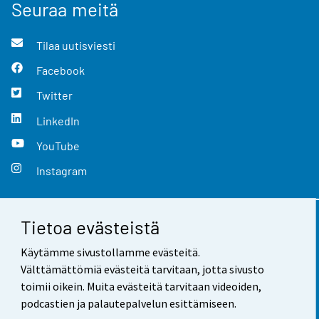
Seuraa meitä
Tilaa uutisviesti
Facebook
Twitter
LinkedIn
YouTube
Instagram
Tietoa evästeistä
Yhteystiedot
Käytämme sivustollamme evästeitä.
Palaute
Välttämättömiä evästeitä tarvitaan, jotta sivusto
toimii oikein. Muita evästeitä tarvitaan videoiden,
Käyttöehdot
podcastien ja palautepalvelun esittämiseen.
Tietosuoja