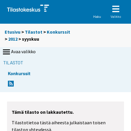
Valikko
Haku
Etusivu
>
Tilastot
>
Konkurssit
>
2012
>
syyskuu
Avaa valikko
TILASTOT
Konkurssit
Tämä tilasto on lakkautettu.
Tilastotietoa tästä aiheesta julkaistaan toisen
tilaston yhteydessä.