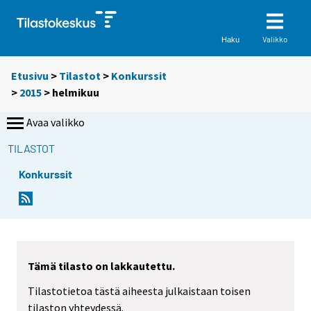
Valikko
Haku
Etusivu
>
Tilastot
>
Konkurssit
>
2015
>
helmikuu
Avaa valikko
TILASTOT
Konkurssit
Tämä tilasto on lakkautettu.
Tilastotietoa tästä aiheesta julkaistaan toisen
tilaston yhteydessä.