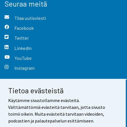
Seuraa meitä
Tilaa uutisviesti
Facebook
Twitter
LinkedIn
YouTube
Instagram
Tietoa evästeistä
Yhteystiedot
Käytämme sivustollamme evästeitä.
Palaute
Välttämättömiä evästeitä tarvitaan, jotta sivusto
toimii oikein. Muita evästeitä tarvitaan videoiden,
Käyttöehdot
podcastien ja palautepalvelun esittämiseen.
Tietosuoja