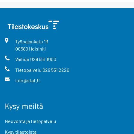
Työpajankatu
13
00580
Helsinki
Vaihde
029 551 1000
Tietopalvelu
029 551 2220
info@stat.fi
Kysy meiltä
Neuvonta ja tietopalvelu
Kysy tilastoista