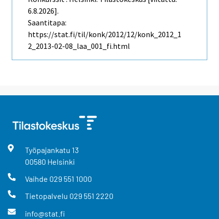
6.8.2026].
Saantitapa:
https://stat.fi/til/konk/2012/12/konk_2012_1
2_2013-02-08_laa_001_fi.html
Työpajankatu
13
00580
Helsinki
Vaihde
029 551 1000
Tietopalvelu
029 551 2220
info@stat.fi