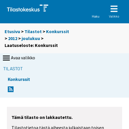
Valikko
Haku
Etusivu
>
Tilastot
>
Konkurssit
>
2012
>
joulukuu
>
Laatuseloste: Konkurssit
Avaa valikko
TILASTOT
Konkurssit
Tämä tilasto on lakkautettu.
Tilastotietoa tästä aiheesta julkaistaan toisen