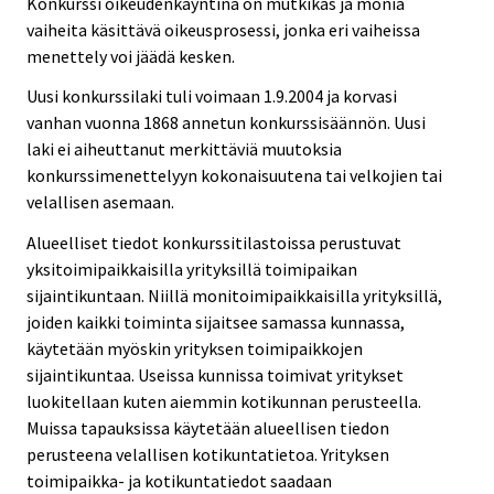
Konkurssi oikeudenkäyntinä on mutkikas ja monia
vaiheita käsittävä oikeusprosessi, jonka eri vaiheissa
menettely voi jäädä kesken.
Uusi konkurssilaki tuli voimaan 1.9.2004 ja korvasi
vanhan vuonna 1868 annetun konkurssisäännön. Uusi
laki ei aiheuttanut merkittäviä muutoksia
konkurssimenettelyyn kokonaisuutena tai velkojien tai
velallisen asemaan.
Alueelliset tiedot konkurssitilastoissa perustuvat
yksitoimipaikkaisilla yrityksillä toimipaikan
sijaintikuntaan. Niillä monitoimipaikkaisilla yrityksillä,
joiden kaikki toiminta sijaitsee samassa kunnassa,
käytetään myöskin yrityksen toimipaikkojen
sijaintikuntaa. Useissa kunnissa toimivat yritykset
luokitellaan kuten aiemmin kotikunnan perusteella.
Muissa tapauksissa käytetään alueellisen tiedon
perusteena velallisen kotikuntatietoa. Yrityksen
toimipaikka- ja kotikuntatiedot saadaan