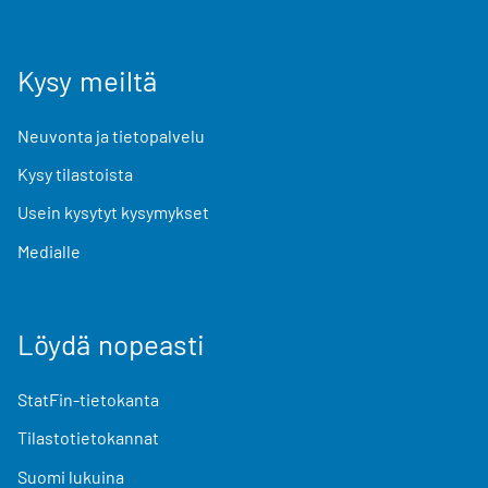
Kysy meiltä
Neuvonta ja tietopalvelu
Kysy tilastoista
Usein kysytyt kysymykset
Medialle
Löydä nopeasti
StatFin-tietokanta
Tilastotietokannat
Suomi lukuina