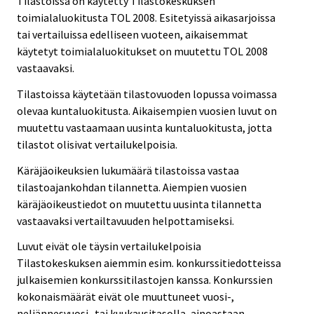
Tilastoissa on käytetty Tilastokeskuksen
toimialaluokitusta TOL 2008. Esitetyissä aikasarjoissa
tai vertailuissa edelliseen vuoteen, aikaisemmat
käytetyt toimialaluokitukset on muutettu TOL 2008
vastaavaksi.
Tilastoissa käytetään tilastovuoden lopussa voimassa
olevaa kuntaluokitusta. Aikaisempien vuosien luvut on
muutettu vastaamaan uusinta kuntaluokitusta, jotta
tilastot olisivat vertailukelpoisia.
Käräjäoikeuksien lukumäärä tilastoissa vastaa
tilastoajankohdan tilannetta. Aiempien vuosien
käräjäoikeustiedot on muutettu uusinta tilannetta
vastaavaksi vertailtavuuden helpottamiseksi.
Luvut eivät ole täysin vertailukelpoisia
Tilastokeskuksen aiemmin esim. konkurssitiedotteissa
julkaisemien konkurssitilastojen kanssa. Konkurssien
kokonaismäärät eivät ole muuttuneet vuosi-,
neljännesvuosi- tai kuukausitasolla, ainoastaan