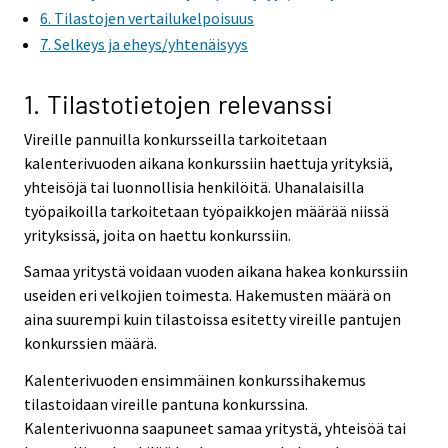
6. Tilastojen vertailukelpoisuus
7. Selkeys ja eheys/yhtenäisyys
1. Tilastotietojen relevanssi
Vireille pannuilla konkursseilla tarkoitetaan
kalenterivuoden aikana konkurssiin haettuja yrityksiä,
yhteisöjä tai luonnollisia henkilöitä. Uhanalaisilla
työpaikoilla tarkoitetaan työpaikkojen määrää niissä
yrityksissä, joita on haettu konkurssiin.
Samaa yritystä voidaan vuoden aikana hakea konkurssiin
useiden eri velkojien toimesta. Hakemusten määrä on
aina suurempi kuin tilastoissa esitetty vireille pantujen
konkurssien määrä.
Kalenterivuoden ensimmäinen konkurssihakemus
tilastoidaan vireille pantuna konkurssina.
Kalenterivuonna saapuneet samaa yritystä, yhteisöä tai