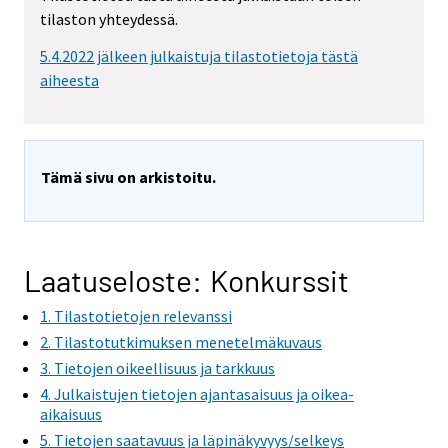
tilaston yhteydessä.
5.4.2022 jälkeen julkaistuja tilastotietoja tästä
aiheesta
Tämä sivu on arkistoitu.
Laatuseloste: Konkurssit
1. Tilastotietojen relevanssi
2. Tilastotutkimuksen menetelmäkuvaus
3. Tietojen oikeellisuus ja tarkkuus
4. Julkaistujen tietojen ajantasaisuus ja oikea-
aikaisuus
5. Tietojen saatavuus ja läpinäkyvyys/selkeys