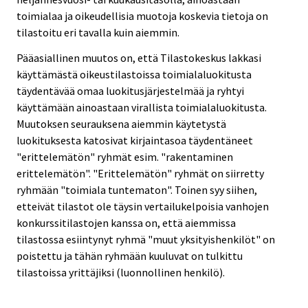
toimialaa ja oikeudellisia muotoja koskevia tietoja on
tilastoitu eri tavalla kuin aiemmin.
Pääasiallinen muutos on, että Tilastokeskus lakkasi
käyttämästä oikeustilastoissa toimialaluokitusta
täydentävää omaa luokitusjärjestelmää ja ryhtyi
käyttämään ainoastaan virallista toimialaluokitusta.
Muutoksen seurauksena aiemmin käytetystä
luokituksesta katosivat kirjaintasoa täydentäneet
"erittelemätön" ryhmät esim. "rakentaminen
erittelemätön". "Erittelemätön" ryhmät on siirretty
ryhmään "toimiala tuntematon". Toinen syy siihen,
etteivät tilastot ole täysin vertailukelpoisia vanhojen
konkurssitilastojen kanssa on, että aiemmissa
tilastossa esiintynyt ryhmä "muut yksityishenkilöt" on
poistettu ja tähän ryhmään kuuluvat on tulkittu
tilastoissa yrittäjiksi (luonnollinen henkilö).