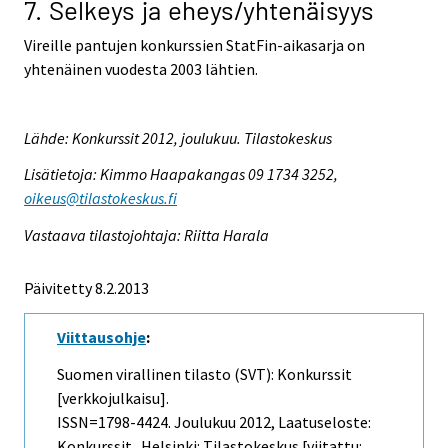
7. Selkeys ja eheys/yhtenäisyys
Vireille pantujen konkurssien StatFin-aikasarja on
yhtenäinen vuodesta 2003 lähtien.
Lähde: Konkurssit 2012, joulukuu. Tilastokeskus
Lisätietoja: Kimmo Haapakangas 09 1734 3252,
oikeus@tilastokeskus.fi
Vastaava tilastojohtaja: Riitta Harala
Päivitetty 8.2.2013
Viittausohje
:
Suomen virallinen tilasto (SVT): Konkurssit
[verkkojulkaisu].
ISSN=1798-4424.
Joulukuu
2012, Laatuseloste:
Konkurssit . Helsinki: Tilastokeskus [viitattu: