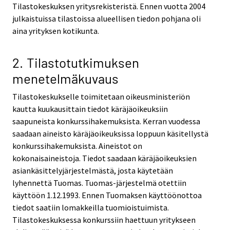
Tilastokeskuksen yritysrekisteristä. Ennen vuotta 2004
julkaistuissa tilastoissa alueellisen tiedon pohjana oli
aina yrityksen kotikunta.
2. Tilastotutkimuksen
menetelmäkuvaus
Tilastokeskukselle toimitetaan oikeusministeriön
kautta kuukausittain tiedot käräjäoikeuksiin
saapuneista konkurssihakemuksista. Kerran vuodessa
saadaan aineisto käräjäoikeuksissa loppuun käsitellystä
konkurssihakemuksista. Aineistot on
kokonaisaineistoja. Tiedot saadaan käräjäoikeuksien
asiankäsittelyjärjestelmästä, josta käytetään
lyhennettä Tuomas. Tuomas-järjestelmä otettiin
käyttöön 1.12.1993. Ennen Tuomaksen käyttöönottoa
tiedot saatiin lomakkeilla tuomioistuimista.
Tilastokeskuksessa konkurssiin haettuun yritykseen