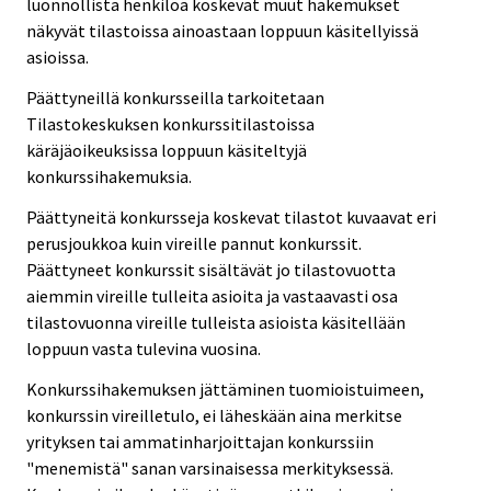
luonnollista henkilöä koskevat muut hakemukset
näkyvät tilastoissa ainoastaan loppuun käsitellyissä
asioissa.
Päättyneillä konkursseilla tarkoitetaan
Tilastokeskuksen konkurssitilastoissa
käräjäoikeuksissa loppuun käsiteltyjä
konkurssihakemuksia.
Päättyneitä konkursseja koskevat tilastot kuvaavat eri
perusjoukkoa kuin vireille pannut konkurssit.
Päättyneet konkurssit sisältävät jo tilastovuotta
aiemmin vireille tulleita asioita ja vastaavasti osa
tilastovuonna vireille tulleista asioista käsitellään
loppuun vasta tulevina vuosina.
Konkurssihakemuksen jättäminen tuomioistuimeen,
konkurssin vireilletulo, ei läheskään aina merkitse
yrityksen tai ammatinharjoittajan konkurssiin
"menemistä" sanan varsinaisessa merkityksessä.