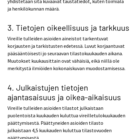
yhdistetään sitä kuvaavat taustatiedot, kuten toimiala
ja henkilökunnan määrä.
3. Tietojen oikeellisuus ja tarkkuus
Vireille tulleiden asioiden aineistot tarkentuvat
korjausten ja tarkistusten edetessä. Luvut korjaantuvat
pääsääntöisesti jo seuraavan tilastokuukauden aikana.
Muutokset kuukausittain ovat vähäisiä, eikä niillä ole
merkitystä ilmiöiden kokonaiskuvan muodostamisessa.
4. Julkaistujen tietojen
ajantasaisuus ja oikea-aikaisuus
Vireille tulleiden asioiden tilastot julkaistaan
puolentoista kuukauden kuluttua vireilletulokuukauden
päättymisestä. Päättyneiden asioiden tilasto
julkaistaan 4,5 kuukauden kuluttua tilastovuoden
päättymisestä.