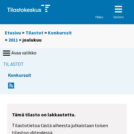
Valikko
Haku
Etusivu
>
Tilastot
>
Konkurssit
>
2011
>
joulukuu
Avaa valikko
TILASTOT
Konkurssit
Tämä tilasto on lakkautettu.
Tilastotietoa tästä aiheesta julkaistaan toisen
tilaston yhteydessä.