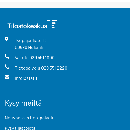
Työpajankatu
13
00580
Helsinki
Vaihde
029 551 1000
Tietopalvelu
029 551 2220
info@stat.fi
Kysy meiltä
Neuvonta ja tietopalvelu
Kysy tilastoista