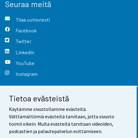
Seuraa meitä
Tilaa uutisviesti
Facebook
Twitter
LinkedIn
YouTube
Instagram
Tietoa evästeistä
Yhteystiedot
Käytämme sivustollamme evästeitä.
Palaute
Välttämättömiä evästeitä tarvitaan, jotta sivusto
toimii oikein. Muita evästeitä tarvitaan videoiden,
Käyttöehdot
podcastien ja palautepalvelun esittämiseen.
Tietosuoja