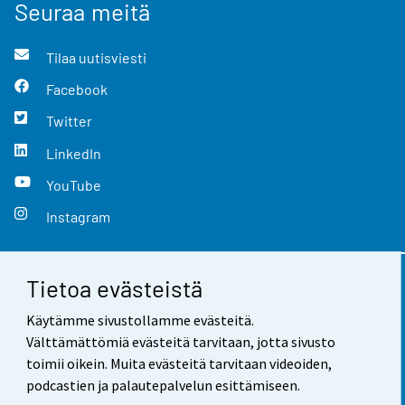
Seuraa meitä
Tilaa uutisviesti
Facebook
Twitter
LinkedIn
YouTube
Instagram
Tietoa evästeistä
Yhteystiedot
Käytämme sivustollamme evästeitä.
Palaute
Välttämättömiä evästeitä tarvitaan, jotta sivusto
toimii oikein. Muita evästeitä tarvitaan videoiden,
Käyttöehdot
podcastien ja palautepalvelun esittämiseen.
Tietosuoja