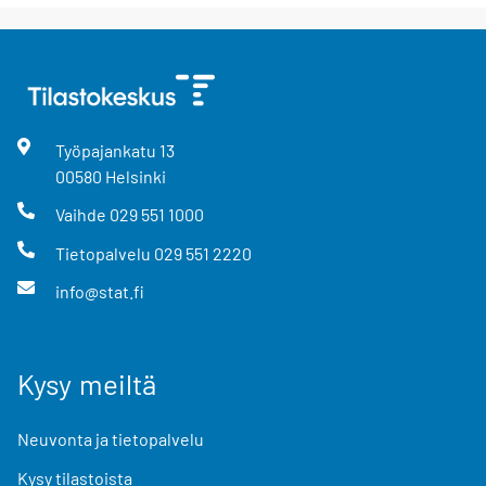
Työpajankatu
13
00580
Helsinki
Vaihde
029 551 1000
Tietopalvelu
029 551 2220
info@stat.fi
Kysy meiltä
Neuvonta ja tietopalvelu
Kysy tilastoista