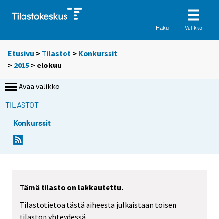
Valikko
Haku
Etusivu
>
Tilastot
>
Konkurssit
>
2015
>
elokuu
Avaa valikko
TILASTOT
Konkurssit
Tämä tilasto on lakkautettu.
Tilastotietoa tästä aiheesta julkaistaan toisen
tilaston yhteydessä.