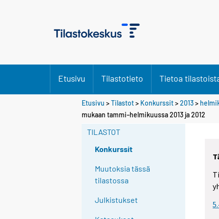
Etusivu
Tilastotieto
Tietoa tilastoist
Etusivu
>
Tilastot
>
Konkurssit
>
2013
>
helmi
mukaan tammi–helmikuussa 2013 ja 2012
TILASTOT
Konkurssit
T
Muutoksia tässä
T
tilastossa
y
Julkistukset
5