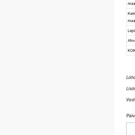
maa
Kai
maa
Lap
Ahv
KO
Lähd
Lisä
Vast
Päiv