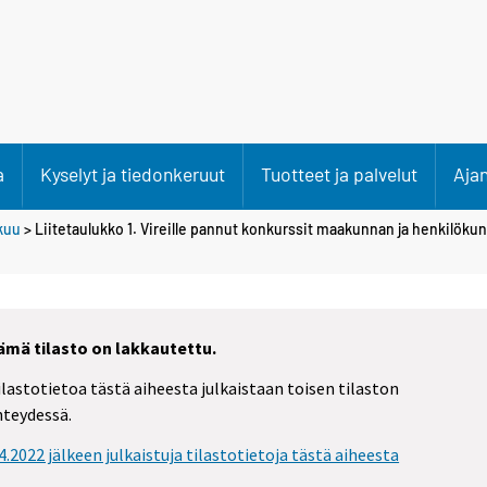
a
Kyselyt ja tiedonkeruut
Tuotteet ja palvelut
Aja
kuu
> Liitetaulukko 1. Vireille pannut konkurssit maakunnan ja henkilök
ämä tilasto on lakkautettu.
ilastotietoa tästä aiheesta julkaistaan toisen tilaston
hteydessä.
.4.2022 jälkeen julkaistuja tilastotietoja tästä aiheesta