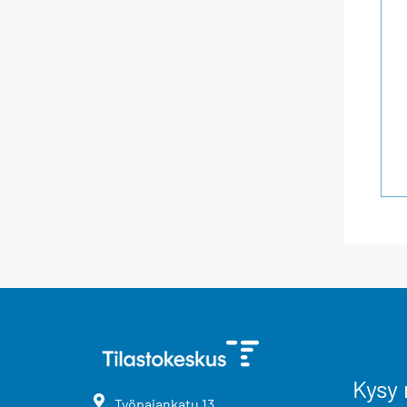
Kysy 
Työpajankatu
13