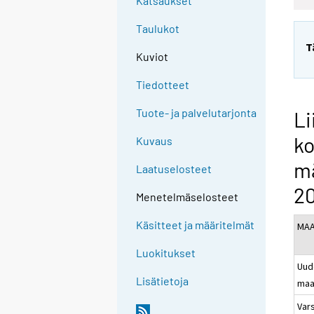
Katsaukset
Taulukot
T
Kuviot
Tiedotteet
Tuote- ja palvelutarjonta
Li
ko
Kuvaus
m
Laatuselosteet
20
Menetelmäselosteet
Käsitteet ja määritelmät
MA
Luokitukset
Uud
Lisätietoja
maa
Vars