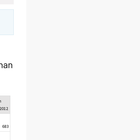
nan
n
2012
683