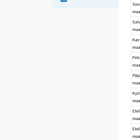
Su
maa
Sat
maa
Kan
maa
Pir
maa
Päi
maa
Kym
maa
Etel
maa
Ete
maa