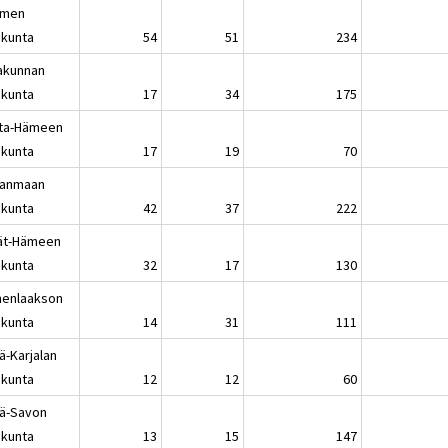
omen
kunta
54
51
234
akunnan
kunta
17
34
175
ta-Hämeen
kunta
17
19
70
kanmaan
kunta
42
37
222
jät-Hämeen
kunta
32
17
130
enlaakson
kunta
14
31
111
ä-Karjalan
kunta
12
12
60
lä-Savon
kunta
13
15
147