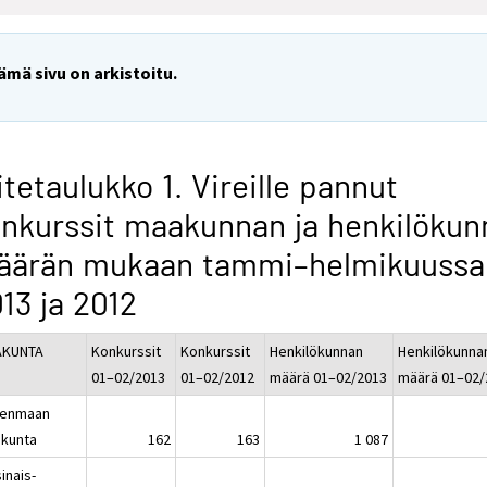
ämä sivu on arkistoitu.
itetaulukko 1. Vireille pannut
nkurssit maakunnan ja henkilökun
äärän mukaan tammi–helmikuussa
13 ja 2012
AKUNTA
Konkurssit
Konkurssit
Henkilökunnan
Henkilökunna
01–02/2013
01–02/2012
määrä 01–02/2013
määrä 01–02/
enmaan
kunta
162
163
1 087
inais-