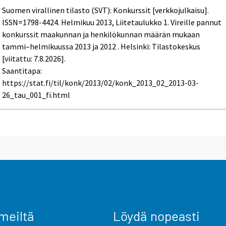
Suomen virallinen tilasto (SVT): Konkurssit [verkkojulkaisu].
ISSN=1798-4424.
Helmikuu
2013, Liitetaulukko 1. Vireille pannut
konkurssit maakunnan ja henkilökunnan määrän mukaan
tammi–helmikuussa 2013 ja 2012 . Helsinki: Tilastokeskus
[viitattu: 7.8.2026].
Saantitapa:
https://stat.fi/til/konk/2013/02/konk_2013_02_2013-03-
26_tau_001_fi.html
meiltä
Löydä nopeasti