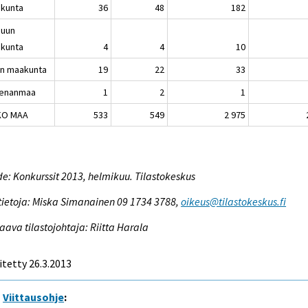
kunta
36
48
182
nuun
kunta
4
4
10
in maakunta
19
22
33
enanmaa
1
2
1
KO MAA
533
549
2 975
e: Konkurssit 2013, helmikuu. Tilastokeskus
tietoja: Miska Simanainen 09 1734 3788,
oikeus@tilastokeskus.fi
aava tilastojohtaja: Riitta Harala
itetty 26.3.2013
Viittausohje
: