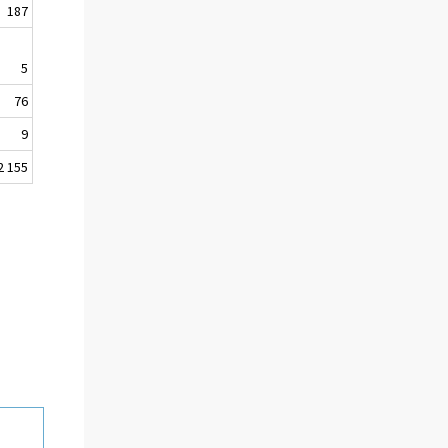
187
5
76
9
2 155