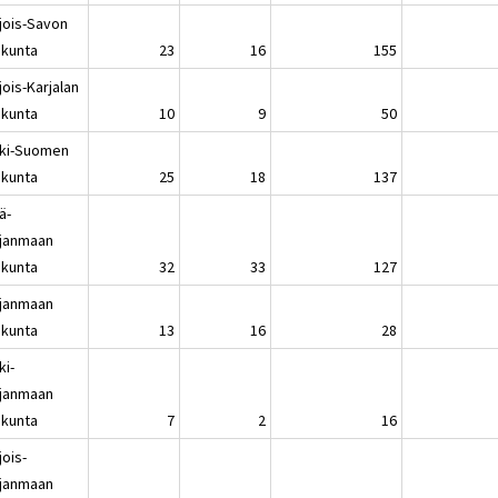
jois-Savon
kunta
23
16
155
ois-Karjalan
kunta
10
9
50
ki-Suomen
kunta
25
18
137
ä-
janmaan
kunta
32
33
127
janmaan
kunta
13
16
28
ki-
janmaan
kunta
7
2
16
jois-
janmaan