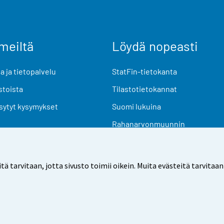
meiltä
Löydä nopeasti
 ja tietopalvelu
StatFin-tietokanta
stoista
Tilastotietokannat
sytyt kysymykset
Suomi lukuina
Rahanarvonmuunnin
Tulevat julkaisut
Tutkimusaineistot
arvitaan, jotta sivusto toimii oikein. Muita evästeitä tarvitaan
Käyttöehdot
Tietosuoja
Saavutettavuus
Tietoa sivu