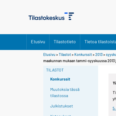
Etusivu
Tilastotieto
Tietoa tilastoist
Etusivu
>
Tilastot
>
Konkurssit
>
2013
>
syysk
maakunnan mukaan tammi–syyskuussa 2013 j
TILASTOT
Konkurssit
T
Muutoksia tässä
T
tilastossa
y
Julkistukset
5