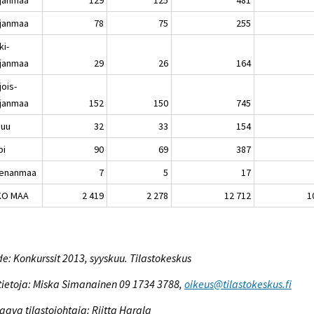
janmaa
78
75
255
ki-
janmaa
29
26
164
jois-
janmaa
152
150
745
nuu
32
33
154
pi
90
69
387
enanmaa
7
5
17
KO MAA
2 419
2 278
12 712
1
e: Konkurssit 2013, syyskuu. Tilastokeskus
tietoja: Miska Simanainen 09 1734 3788,
oikeus@tilastokeskus.fi
aava tilastojohtaja: Riitta Harala