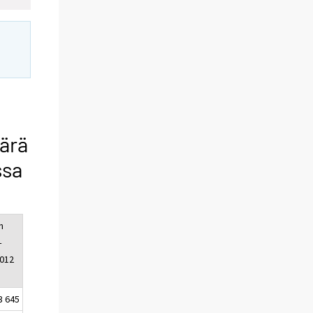
äärä
ssa
n
–
012
3 645