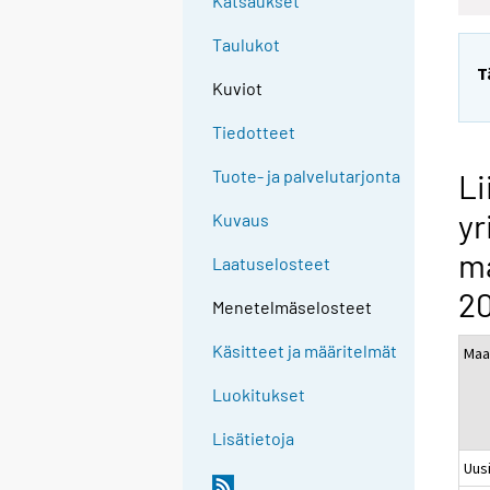
Katsaukset
Taulukot
T
Kuviot
Tiedotteet
Tuote- ja palvelutarjonta
Li
yr
Kuvaus
m
Laatuselosteet
20
Menetelmäselosteet
Käsitteet ja määritelmät
Maa
Luokitukset
Lisätietoja
Uus