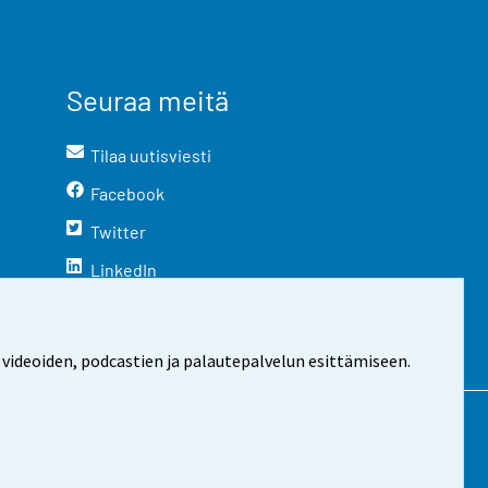
Seuraa meitä
Tilaa uutisviesti
Facebook
Twitter
LinkedIn
YouTube
Instagram
 videoiden, podcastien ja palautepalvelun esittämiseen.
stosta
Evästeasetukset