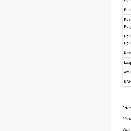
Poh
Kes
Poh
Poh
Poh
Kai
Lap
Ahv
KO
Lähd
Lisä
Vast