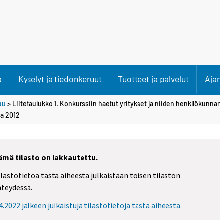
a
Kyselyt ja tiedonkeruut
Tuotteet ja palvelut
Aja
uu
> Liitetaulukko 1. Konkurssiin haetut yritykset ja niiden henkilökunna
a 2012
ämä tilasto on lakkautettu.
ilastotietoa tästä aiheesta julkaistaan toisen tilaston
hteydessä.
.4.2022 jälkeen julkaistuja tilastotietoja tästä aiheesta