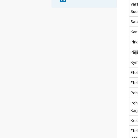
Vars
Suo
Sat
Kan
Pir
Päi
Kym
Etel
Ete
Poh
Poh
Karj
Kes
Etel
Poh