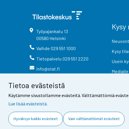
Kysy 
Työpajankatu
13
00580
Helsinki
Neuvonta
Vaihde
029 551 1000
Kysy tila
Tietopalvelu
029 551 2220
Usein ky
info@stat.fi
Medialle
Tietoa evästeistä
Käytämme sivustollamme evästeitä. Välttämättömiä evästeitä t
Lue lisää evästeistä.
Yhteystiedot
Palaute
Hyväksyn kaikki evästeet
Vain välttämättömät evästeet