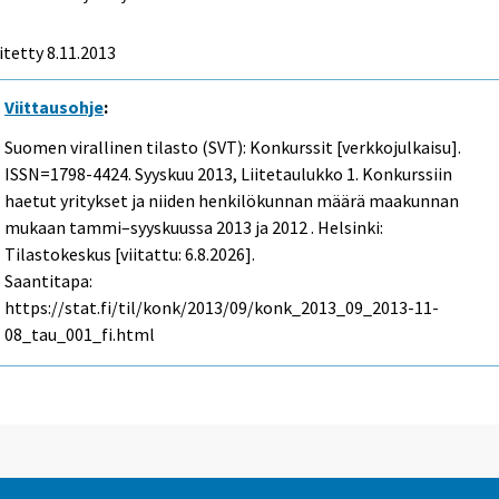
itetty 8.11.2013
Viittausohje
:
Suomen virallinen tilasto (SVT): Konkurssit [verkkojulkaisu].
ISSN=1798-4424.
Syyskuu
2013, Liitetaulukko 1. Konkurssiin
haetut yritykset ja niiden henkilökunnan määrä maakunnan
mukaan tammi–syyskuussa 2013 ja 2012 . Helsinki:
Tilastokeskus [viitattu: 6.8.2026].
Saantitapa:
https://stat.fi/til/konk/2013/09/konk_2013_09_2013-11-
08_tau_001_fi.html