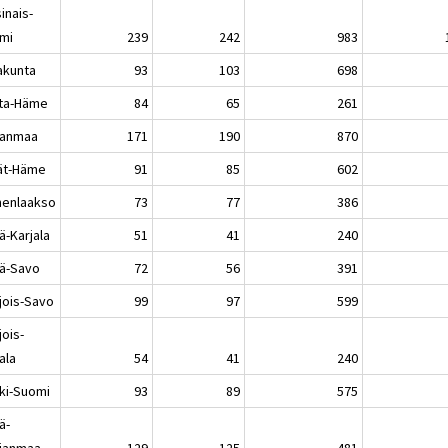
inais-
mi
239
242
983
akunta
93
103
698
ta-Häme
84
65
261
kanmaa
171
190
870
jät-Häme
91
85
602
enlaakso
73
77
386
ä-Karjala
51
41
240
lä-Savo
72
56
391
jois-Savo
99
97
599
jois-
ala
54
41
240
ki-Suomi
93
89
575
ä-
janmaa
129
125
481