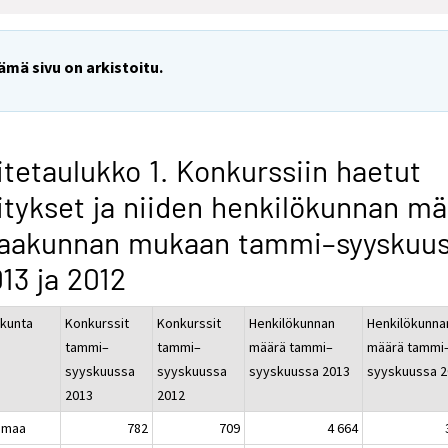
ämä sivu on arkistoitu.
itetaulukko 1. Konkurssiin haetut
itykset ja niiden henkilökunnan m
aakunnan mukaan tammi–syyskuu
13 ja 2012
kunta
Konkurssit
Konkurssit
Henkilökunnan
Henkilökunna
tammi–
tammi–
määrä tammi–
määrä tammi
syyskuussa
syyskuussa
syyskuussa 2013
syyskuussa 2
2013
2012
imaa
782
709
4 664