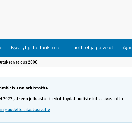
a
Kyselyt ja tiedonkeruut
Tuotteet ja palvelut
Aja
utuksen talous 2008
ämä sivu on arkistoitu.
.4.2022 jälkeen julkaistut tiedot löydät uudistetulta sivustolta.
iirry uudelle tilastosivulle