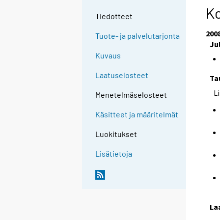
Ko
Tiedotteet
200
Tuote- ja palvelutarjonta
Ju
Kuvaus
Laatuselosteet
Ta
L
Menetelmäselosteet
Käsitteet ja määritelmät
Luokitukset
Lisätietoja
La