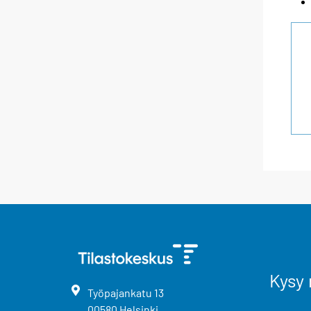
Kysy 
Työpajankatu
13
00580
Helsinki