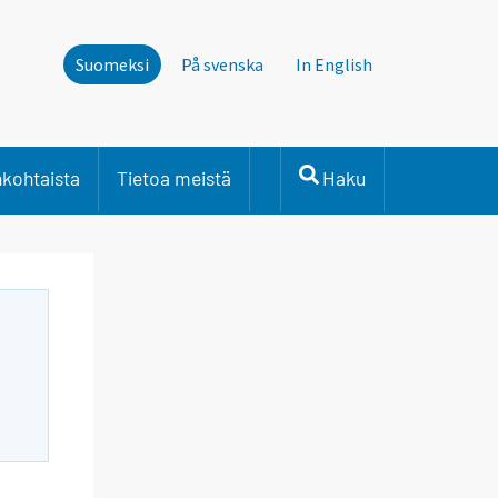
Suomeksi
På svenska
In English
nkohtaista
Tietoa meistä
Haku