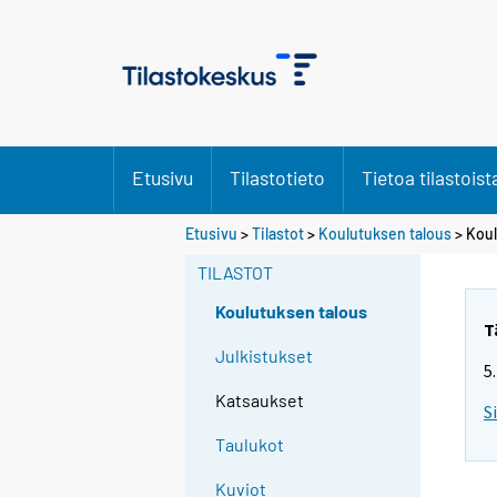
Etusivu
Tilastotieto
Tietoa tilastoist
Etusivu
>
Tilastot
>
Koulutuksen talous
> Koul
TILASTOT
Koulutuksen talous
T
Julkistukset
5
Katsaukset
S
Taulukot
Kuviot