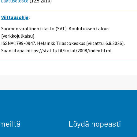
Laatuseloste
(12.5.2010)
Viittausohje
:
Suomen virallinen tilasto (SVT): Koulutuksen talous
[verkkojulkaisu].
ISSN=1799-0947. Helsinki: Tilastokeskus [viitattu: 6.8.2026].
Saantitapa: https://stat.fi/til/kotal/2008/index.html
meiltä
Löydä nopeasti