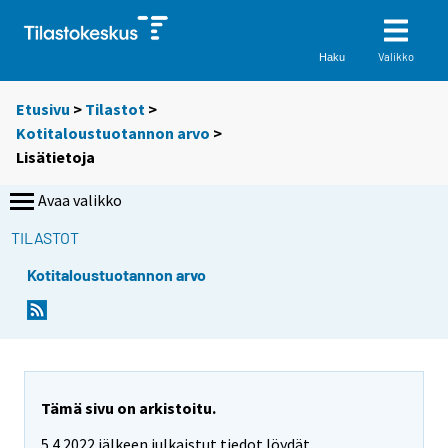
Valikko
Haku
Etusivu
>
Tilastot
>
Kotitaloustuotannon arvo
>
Lisätietoja
Avaa valikko
TILASTOT
Kotitaloustuotannon arvo
Tämä sivu on arkistoitu.
5.4.2022 jälkeen julkaistut tiedot löydät