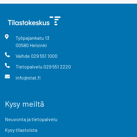
Työpajankatu
13
00580
Helsinki
Vaihde
029 551 1000
Tietopalvelu
029 551 2220
info@stat.fi
Kysy meiltä
Neuvonta ja tietopalvelu
Kysy tilastoista