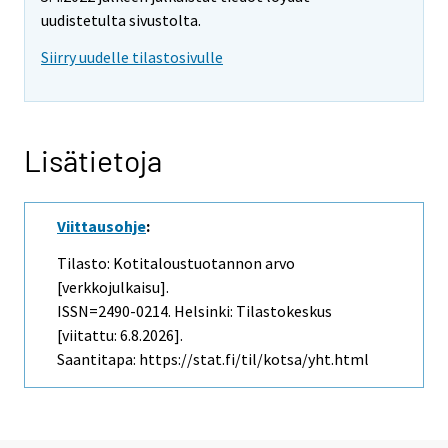
uudistetulta sivustolta.
Siirry uudelle tilastosivulle
Lisätietoja
Viittausohje
:
Tilasto: Kotitaloustuotannon arvo
[verkkojulkaisu].
ISSN=2490-0214. Helsinki: Tilastokeskus
[viitattu: 6.8.2026].
Saantitapa: https://stat.fi/til/kotsa/yht.html