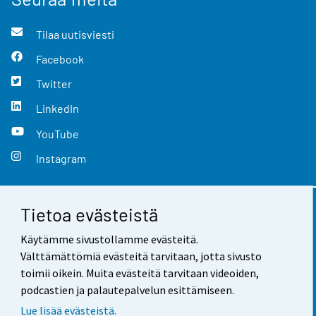
Tilaa uutisviesti
Facebook
Twitter
LinkedIn
YouTube
Instagram
Tietoa evästeistä
Yhteystiedot
Käytämme sivustollamme evästeitä.
Palaute
Välttämättömiä evästeitä tarvitaan, jotta sivusto
toimii oikein. Muita evästeitä tarvitaan videoiden,
Käyttöehdot
podcastien ja palautepalvelun esittämiseen.
Tietosuoja
Lue lisää evästeistä.