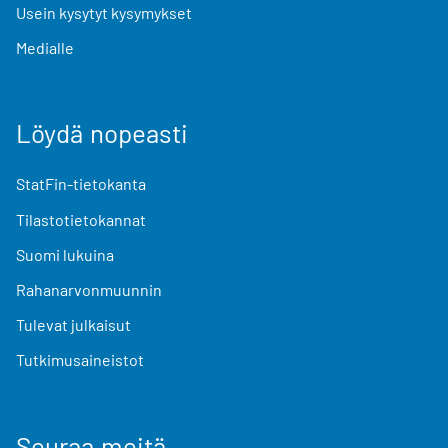
Usein kysytyt kysymykset
Medialle
Löydä nopeasti
StatFin-tietokanta
Tilastotietokannat
Suomi lukuina
Rahanarvonmuunnin
Tulevat julkaisut
Tutkimusaineistot
Seuraa meitä