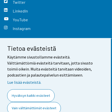
Twitter
LinkedIn
YouTube
Instagram
Tietoa evästeistä
Yhteystiedot
Käytämme sivustollamme evästeitä.
Palaute
Välttämättömiä evästeitä tarvitaan, jotta sivusto
toimii oikein. Muita evästeitä tarvitaan videoiden,
Käyttöehdot
podcastien ja palautepalvelun esittämiseen.
Tietosuoja
Lue lisää evästeistä.
Saavutettavuus
Hyväksyn kaikki evästeet
Tietoa sivustosta
Vain välttämättömät evästeet
Evästeasetukset