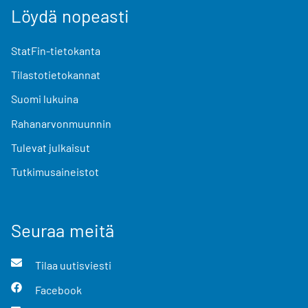
Löydä nopeasti
StatFin-tietokanta
Tilastotietokannat
Suomi lukuina
Rahanarvonmuunnin
Tulevat julkaisut
Tutkimusaineistot
Seuraa meitä
Tilaa uutisviesti
Facebook