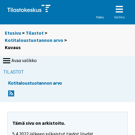
Valikko
Haku
Etusivu
>
Tilastot
>
Kotitaloustuotannon arvo
>
Kuvaus
Avaa valikko
TILASTOT
Kotitaloustuotannon arvo
Tämä sivu on arkistoitu.
5.4.2022 jälkeen julkaistut tiedot löydät