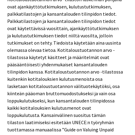
ovat ajankäyttötutkimuksen, kulutustutkimuksen,
palkkatilastojen ja kansantalouden tilinpidon tiedot.
Palkkatilastojen ja kansantalouden tilinpidon tiedot
ovat käytettävissä vuosittain, ajankäyttötutkimuksen
ja kulutustutkimuksen tiedot niiltä vuosilta, jolloin
tutkimukset on tehty. Tiedoista käytetään aina uusinta
olemassa olevaa tietoa. Kotitaloustuotannon arvo -
tilastossa käytetyt käsitteet ja määritelmät ovat
pääsääntöisesti yhdenmukaiset kansantalouden
tilinpidon kanssa. Kotitaloustuotannon arvo -tilastossa
kuitenkin kotitalouksien kulutusmenoista osa
lasketaan kotitaloustuotannon välituotekäytöksi, osa
kiinteän pääoman bruttomuodostukseksi ja vain osa
loppukulutukseksi, kun kansantalouden tilinpidossa
kaikki kotitalouksien kulutusmenot ovat
loppukulutusta. Kansainvälinen suositus tämän
tilaston laatimiseksi esitetään UNECE:n työryhmän
tuottamassa manuaalissa ”Guide on Valuing Unpaid