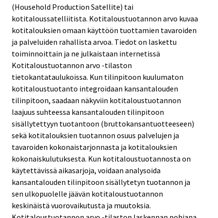
(Household Production Satellite) tai
kotitaloussatelliitista. Kotitaloustuotannon arvo kuvaa
kotitalouksien omaan käyttöön tuottamien tavaroiden
ja palveluiden rahallista arvoa. Tiedot on laskettu
toiminnoittain ja ne julkaistaan internetissä
Kotitaloustuotannon arvo -tilaston
tietokantataulukoissa. Kun tilinpitoon kuulumaton
kotitaloustuotanto integroidaan kansantalouden
tilinpitoon, saadaan näkyviin kotitaloustuotannon
laajuus suhteessa kansantalouden tilinpitoon
sisällytettyyn tuotantoon (bruttokansantuotteeseen)
sekä kotitalouksien tuotannon osuus palvelujen ja
tavaroiden kokonaistarjonnasta ja kotitalouksien
kokonaiskulutuksesta. Kun kotitaloustuotannosta on
käytettävissä aikasarjoja, voidaan analysoida
kansantalouden tilinpitoon sisällytetyn tuotannon ja
sen ulkopuolelle jäävän kotitaloustuotannon
keskinäistä vuorovaikutusta ja muutoksia.
Kotitaloustuotannon arvo -tilaston laskennan pohjana