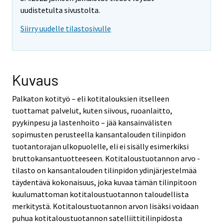
uudistetulta sivustolta.
Siirry uudelle tilastosivulle
Kuvaus
Palkaton kotityö – eli kotitalouksien itselleen
tuottamat palvelut, kuten siivous, ruoanlaitto,
pyykinpesu ja lastenhoito – jää kansainvälisten
sopimusten perusteella kansantalouden tilinpidon
tuotantorajan ulkopuolelle, eli ei sisälly esimerkiksi
bruttokansantuotteeseen. Kotitaloustuotannon arvo -
tilasto on kansantalouden tilinpidon ydinjärjestelmää
täydentävä kokonaisuus, joka kuvaa tämän tilinpitoon
kuulumattoman kotitaloustuotannon taloudellista
merkitystä. Kotitaloustuotannon arvon lisäksi voidaan
puhua kotitaloustuotannon satelliittitilinpidosta