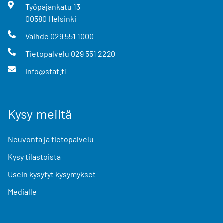
Työpajankatu
13
00580
Helsinki
Vaihde
029 551 1000
Tietopalvelu
029 551 2220
info@stat.fi
Kysy meiltä
Neuvonta ja tietopalvelu
Kysy tilastoista
Usein kysytyt kysymykset
Medialle