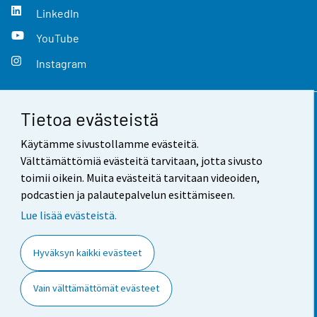
LinkedIn
YouTube
Instagram
Tietoa evästeistä
Yhteystiedot
Käytämme sivustollamme evästeitä.
Palaute
Välttämättömiä evästeitä tarvitaan, jotta sivusto
toimii oikein. Muita evästeitä tarvitaan videoiden,
Käyttöehdot
podcastien ja palautepalvelun esittämiseen.
Tietosuoja
Lue lisää evästeistä.
Saavutettavuus
Hyväksyn kaikki evästeet
Tietoa sivustosta
Vain välttämättömät evästeet
Evästeasetukset