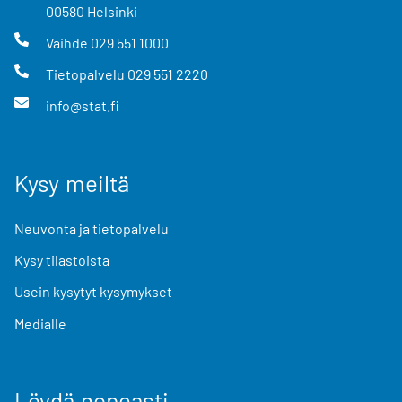
00580
Helsinki
Vaihde
029 551 1000
Tietopalvelu
029 551 2220
info@stat.fi
Kysy meiltä
Neuvonta ja tietopalvelu
Kysy tilastoista
Usein kysytyt kysymykset
Medialle
Löydä nopeasti