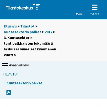
Valikko
Haku
Etusivu
>
Tilastot
>
Kuntasektorin palkat
>
2012
>
3. Kuntasektorin
tuntipalkkaisten lukumäärä
laskussa viimeiset kymmenen
vuotta
Avaa valikko
TILASTOT
Kuntasektorin palkat