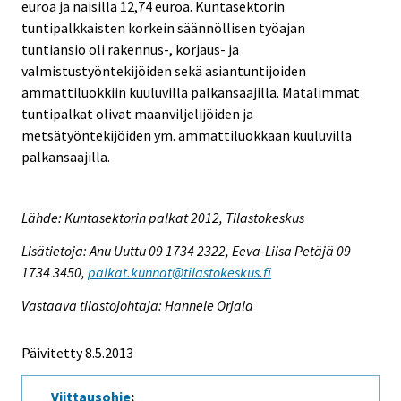
euroa ja naisilla 12,74 euroa. Kuntasektorin
tuntipalkkaisten korkein säännöllisen työajan
tuntiansio oli rakennus-, korjaus- ja
valmistustyöntekijöiden sekä asiantuntijoiden
ammattiluokkiin kuuluvilla palkansaajilla. Matalimmat
tuntipalkat olivat maanviljelijöiden ja
metsätyöntekijöiden ym. ammattiluokkaan kuuluvilla
palkansaajilla.
Lähde: Kuntasektorin palkat 2012, Tilastokeskus
Lisätietoja: Anu Uuttu 09 1734 2322, Eeva-Liisa Petäjä 09
1734 3450,
palkat.kunnat@tilastokeskus.fi
Vastaava tilastojohtaja: Hannele Orjala
Päivitetty 8.5.2013
Viittausohje
: