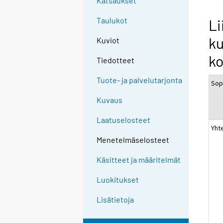
Katsaukset
Taulukot
Li
ku
Kuviot
ko
Tiedotteet
Tuote- ja palvelutarjonta
Sop
Kuvaus
Laatuselosteet
Yht
Menetelmäselosteet
Käsitteet ja määritelmät
Luokitukset
Lisätietoja