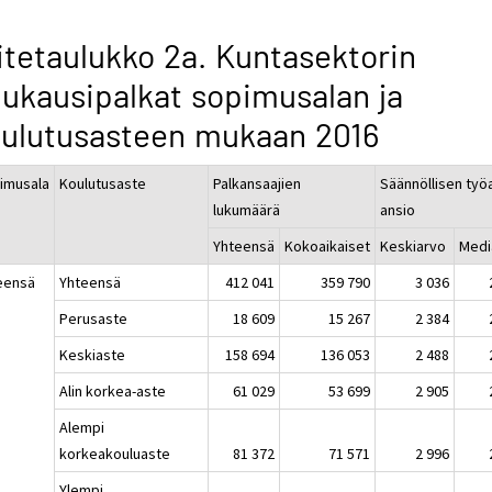
itetaulukko 2a. Kuntasektorin
ukausipalkat sopimusalan ja
ulutusasteen mukaan 2016
imusala
Koulutusaste
Palkansaajien
Säännöllisen työ
lukumäärä
ansio
Yhteensä
Kokoaikaiset
Keskiarvo
Medi
eensä
Yhteensä
412 041
359 790
3 036
Perusaste
18 609
15 267
2 384
Keskiaste
158 694
136 053
2 488
Alin korkea-aste
61 029
53 699
2 905
Alempi
korkeakouluaste
81 372
71 571
2 996
Ylempi