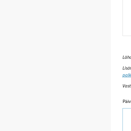
Lähd
Lisä
palk
Vast
Päiv