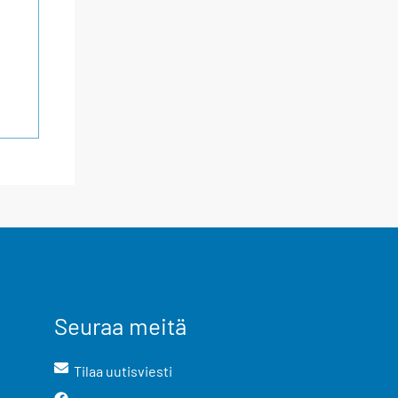
Seuraa meitä
Tilaa uutisviesti