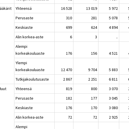
ääkärit
Yhteensä
16 528
13 019
5 972
Perusaste
310
281
5 078
Keskiaste
699
624
4 894
Alin korkea-aste
6
3
..
Alempi
korkeakouluaste
176
156
4 521
Ylempi
korkeakouluaste
12 470
9 704
5 883
Tutkijakoulutusaste
2 867
2 251
6 811
Muut
Yhteensä
819
800
3 070
Perusaste
182
177
3 045
Keskiaste
176
170
3 080
Alin korkea-aste
72
72
2 925
Alempi