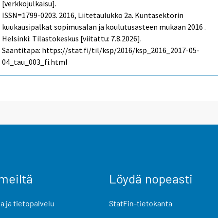
[verkkojulkaisu].
ISSN=1799-0203. 2016, Liitetaulukko 2a. Kuntasektorin
kuukausipalkat sopimusalan ja koulutusasteen mukaan 2016 .
Helsinki: Tilastokeskus [viitattu: 7.8.2026].
Saantitapa: https://stat.fi/til/ksp/2016/ksp_2016_2017-05-
04_tau_003_fi.html
meiltä
Löydä nopeasti
 ja tietopalvelu
StatFin-tietokanta