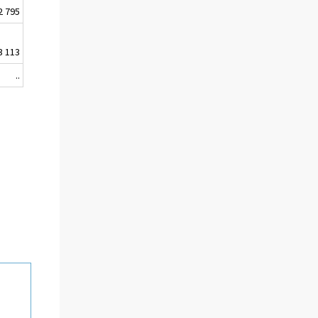
2 795
3 113
..