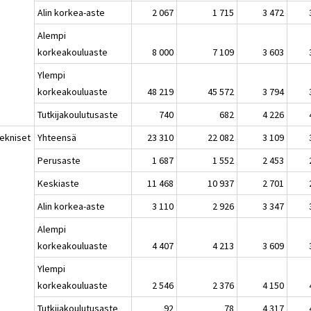
Alin korkea-aste
2 067
1 715
3 472
Alempi
korkeakouluaste
8 000
7 109
3 603
Ylempi
korkeakouluaste
48 219
45 572
3 794
Tutkijakoulutusaste
740
682
4 226
Tekniset
Yhteensä
23 310
22 082
3 109
Perusaste
1 687
1 552
2 453
Keskiaste
11 468
10 937
2 701
Alin korkea-aste
3 110
2 926
3 347
Alempi
korkeakouluaste
4 407
4 213
3 609
Ylempi
korkeakouluaste
2 546
2 376
4 150
Tutkijakoulutusaste
92
78
4 317