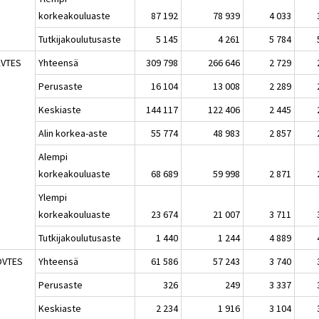
korkeakouluaste
87 192
78 939
4 033
Tutkijakoulutusaste
5 145
4 261
5 784
KVTES
Yhteensä
309 798
266 646
2 729
Perusaste
16 104
13 008
2 289
Keskiaste
144 117
122 406
2 445
Alin korkea-aste
55 774
48 983
2 857
Alempi
korkeakouluaste
68 689
59 998
2 871
Ylempi
korkeakouluaste
23 674
21 007
3 711
Tutkijakoulutusaste
1 440
1 244
4 889
OVTES
Yhteensä
61 586
57 243
3 740
Perusaste
326
249
3 337
Keskiaste
2 234
1 916
3 104