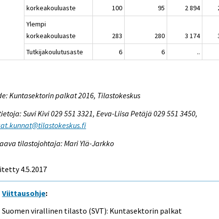
korkeakouluaste
100
95
2 894
Ylempi
korkeakouluaste
283
280
3 174
Tutkijakoulutusaste
6
6
..
e: Kuntasektorin palkat 2016, Tilastokeskus
tietoja: Suvi Kivi 029 551 3321, Eeva-Liisa Petäjä 029 551 3450,
at.kunnat@tilastokeskus.fi
aava tilastojohtaja: Mari Ylä-Jarkko
itetty 4.5.2017
Viittausohje
:
Suomen virallinen tilasto (SVT): Kuntasektorin palkat