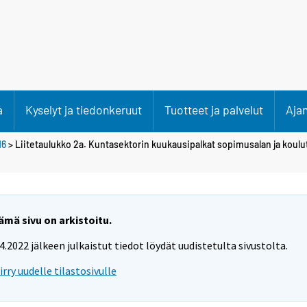
a
Kyselyt ja tiedonkeruut
Tuotteet ja palvelut
Aja
16
> Liitetaulukko 2a. Kuntasektorin kuukausipalkat sopimusalan ja koul
ämä sivu on arkistoitu.
.4.2022 jälkeen julkaistut tiedot löydät uudistetulta sivustolta.
iirry uudelle tilastosivulle