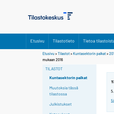
Etusivu
Tilastotieto
Tietoa tilastoist
Etusivu
>
Tilastot
>
Kuntasektorin palkat
>
20
mukaan 2016
TILASTOT
Kuntasektorin palkat
T
Muutoksia tässä
5
tilastossa
S
Julkistukset