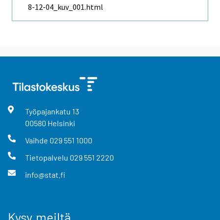
8-12-04_kuv_001.html
Työpajankatu
13
00580
Helsinki
Vaihde
029 551 1000
Tietopalvelu
029 551 2220
info@stat.fi
Kysy meiltä