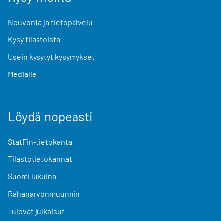
Neuvonta ja tietopalvelu
Kysy tilastoista
Usein kysytyt kysymykset
Medialle
Löydä nopeasti
StatFin-tietokanta
Tilastotietokannat
Suomi lukuina
Rahanarvonmuunnin
Tulevat julkaisut