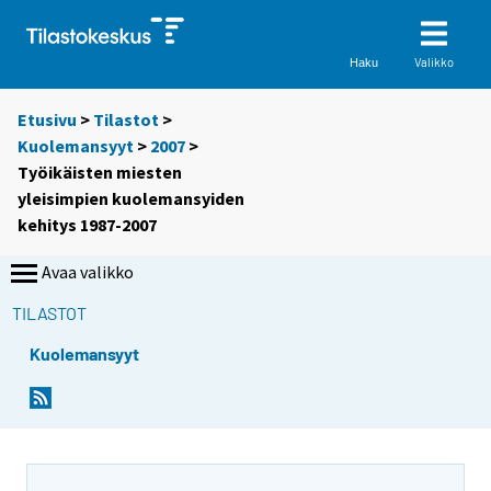
Valikko
Haku
Etusivu
>
Tilastot
>
Kuolemansyyt
>
2007
>
Työikäisten miesten
yleisimpien kuolemansyiden
kehitys 1987-2007
Avaa valikko
TILASTOT
Kuolemansyyt