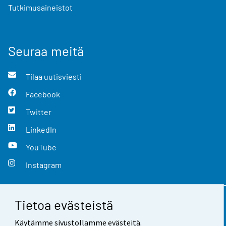
Tutkimusaineistot
Seuraa meitä
Tilaa uutisviesti
Facebook
Twitter
LinkedIn
YouTube
Instagram
Tietoa evästeistä
Yhteystiedot
Käytämme sivustollamme evästeitä.