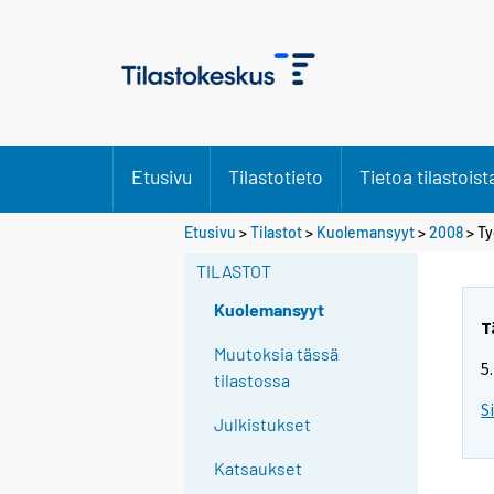
Etusivu
Tilastotieto
Tietoa tilastoist
Etusivu
>
Tilastot
>
Kuolemansyyt
>
2008
> Ty
TILASTOT
Kuolemansyyt
T
Muutoksia tässä
5
tilastossa
S
Julkistukset
Katsaukset