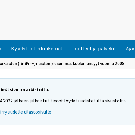
a
Kyselyt ja tiedonkeruut
Tuotteet ja palvelut
Aja
öikäisten (15-64 -v) naisten yleisimmät kuolemansyyt vuonna 2008
ämä sivu on arkistoitu.
.4.2022 jälkeen julkaistut tiedot löydät uudistetulta sivustolta.
iirry uudelle tilastosivulle