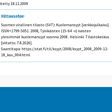
itetty
18.12.2009
Viittausohje
:
Suomen virallinen tilasto (SVT): Kuolemansyyt [verkkojulkaisu].
ISSN=1799-5051. 2008, Työikäisten (15-64 -v) naisten
yleisimmät kuolemansyyt vuonna 2008 . Helsinki: Tilastokeskus
[viitattu: 7.8.2026].
Saantitapa: https://stat.fi/til/ksyyt/2008/ksyyt_2008_2009-12-
18_kuv_004.html