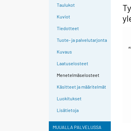
Taulukot
Ty
yl
Kuviot
Tiedotteet
Tuote- ja palvelutarjonta
Kuvaus
Laatuselosteet
Menetelmäselosteet
Käsitteet ja määritelmät
Luokitukset
Lisätietoja
MUUALLA PALVELUSSA