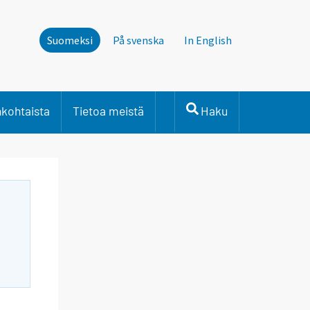
Suomeksi
På svenska
In English
nkohtaista
Tietoa meistä
Haku