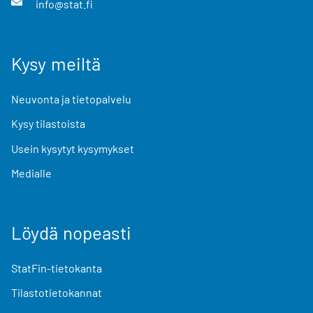
info@stat.fi
Kysy meiltä
Neuvonta ja tietopalvelu
Kysy tilastoista
Usein kysytyt kysymykset
Medialle
Löydä nopeasti
StatFin-tietokanta
Tilastotietokannat