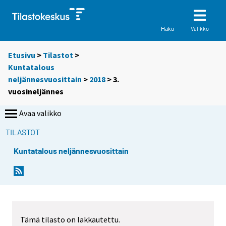
Valikko
Haku
Etusivu
>
Tilastot
>
Kuntatalous
neljännesvuosittain
>
2018
>
3.
vuosineljännes
Avaa valikko
TILASTOT
Kuntatalous neljännesvuosittain
Tämä tilasto on lakkautettu.