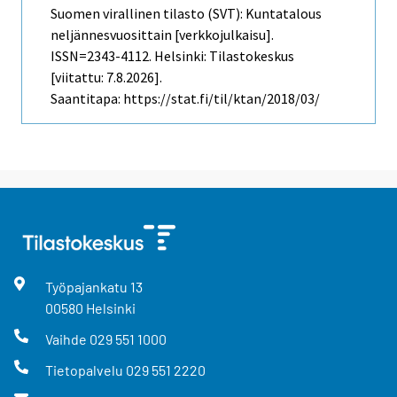
Suomen virallinen tilasto (SVT): Kuntatalous
neljännesvuosittain [verkkojulkaisu].
ISSN=2343-4112. Helsinki: Tilastokeskus
[viitattu: 7.8.2026].
Saantitapa: https://stat.fi/til/ktan/2018/03/
Työpajankatu
13
00580
Helsinki
Vaihde
029 551 1000
Tietopalvelu
029 551 2220