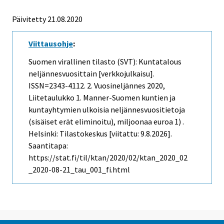
Päivitetty 21.08.2020
Viittausohje
:
Suomen virallinen tilasto (SVT): Kuntatalous
neljännesvuosittain [verkkojulkaisu].
ISSN=2343-4112.
2. Vuosineljännes
2020,
Liitetaulukko 1. Manner-Suomen kuntien ja
kuntayhtymien ulkoisia neljännesvuositietoja
(sisäiset erät eliminoitu), miljoonaa euroa 1) .
Helsinki: Tilastokeskus [viitattu: 9.8.2026].
Saantitapa:
https://stat.fi/til/ktan/2020/02/ktan_2020_02
_2020-08-21_tau_001_fi.html