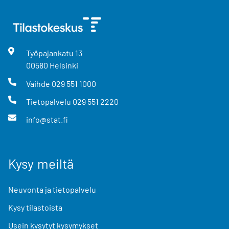
Työpajankatu
13
00580
Helsinki
Vaihde
029 551 1000
Tietopalvelu
029 551 2220
info@stat.fi
Kysy meiltä
Neuvonta ja tietopalvelu
Kysy tilastoista
Usein kysytyt kysymykset