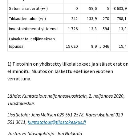
Satunnaiset erät (+/-)
0
-99,6
5
-8 633,9
Tilikauden tulos (+/-)
242
133,9
-270
-798,1
Investointimenot yhteensä
1 726
13,8
594
13,8
Lainakanta, neljänneksen
lopussa
19 620
8,9
5 046
19,4
1) Tietoihin on yhdistetty liikelaitokset ja sisäiset erät on
eliminoitu. Muutos on laskettu edelliseen vuoteen
verrattuna.
Lähde: Kuntatalous neljännesvuosittain, 2. neljännes 2020,
Tilastokeskus
Lisätietoja: Jens Melfsen 029 551 2578, Karen Asplund 029
551 3611,
kuntatalous@tilastokeskus.fi
Vastaava tilastojohtaja: Jan Nokkala