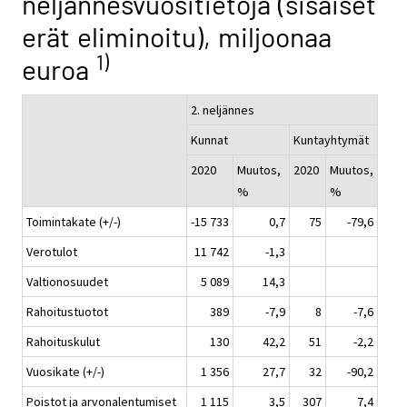
neljännesvuositietoja (sisäiset
erät eliminoitu), miljoonaa
1)
euroa
2. neljännes
Kunnat
Kuntayhtymät
2020
Muutos,
2020
Muutos,
%
%
Toimintakate (+/-)
-15 733
0,7
75
-79,6
Verotulot
11 742
-1,3
Valtionosuudet
5 089
14,3
Rahoitustuotot
389
-7,9
8
-7,6
Rahoituskulut
130
42,2
51
-2,2
Vuosikate (+/-)
1 356
27,7
32
-90,2
Poistot ja arvonalentumiset
1 115
3,5
307
7,4