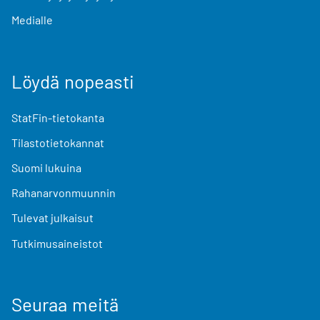
Medialle
Löydä nopeasti
StatFin-tietokanta
Tilastotietokannat
Suomi lukuina
Rahanarvonmuunnin
Tulevat julkaisut
Tutkimusaineistot
Seuraa meitä