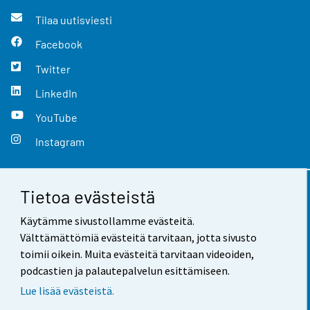
Tilaa uutisviesti
Facebook
Twitter
LinkedIn
YouTube
Instagram
Tietoa evästeistä
Yhteystiedot
Käytämme sivustollamme evästeitä.
Palaute
Välttämättömiä evästeitä tarvitaan, jotta sivusto
toimii oikein. Muita evästeitä tarvitaan videoiden,
Käyttöehdot
podcastien ja palautepalvelun esittämiseen.
Tietosuoja
Lue lisää evästeistä.