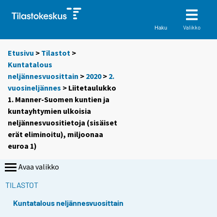
Valikko
Haku
Etusivu
>
Tilastot
>
Kuntatalous
neljännesvuosittain
>
2020
>
2.
vuosineljännes
> Liitetaulukko
1. Manner-Suomen kuntien ja
kuntayhtymien ulkoisia
neljännesvuositietoja (sisäiset
erät eliminoitu), miljoonaa
euroa 1)
Avaa valikko
TILASTOT
Kuntatalous neljännesvuosittain