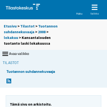
Valikko
Haku
Etusivu
>
Tilastot
>
Tuotannon
suhdannekuvaaja
>
2008
>
lokakuu
> Kansantalouden
tuotanto laski lokakuussa
Avaa valikko
TILASTOT
Tuotannon suhdannekuvaaja
S
S
i
i
i
i
r
r
r
r
y
y
Tämä sivu on arkistoitu.