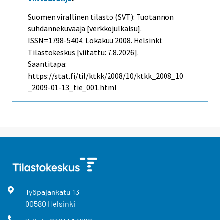
Suomen virallinen tilasto (SVT): Tuotannon
suhdannekuvaaja [verkkojulkaisu].
ISSN=1798-5404.
Lokakuu
2008. Helsinki:
Tilastokeskus [viitattu: 7.8.2026].
Saantitapa:
https://stat.fi/til/ktkk/2008/10/ktkk_2008_10
_2009-01-13_tie_001.html
Työpajankatu
13
00580
Helsinki