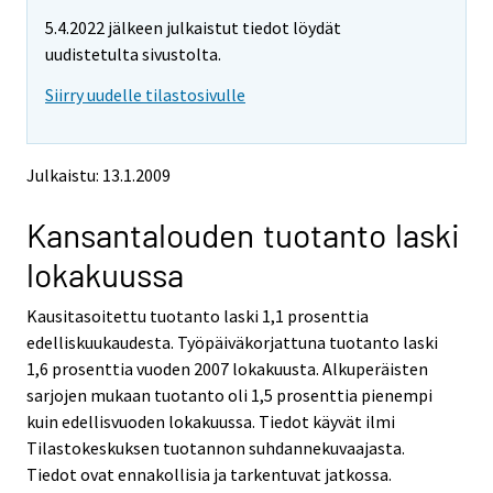
t
t
5.4.2022 jälkeen julkaistut tiedot löydät
t
t
o
o
uudistetulta sivustolta.
i
i
Siirry uudelle tilastosivulle
s
s
e
e
e
e
n
n
Julkaistu: 13.1.2009
p
p
a
a
Kansantalouden tuotanto laski
l
l
v
v
lokakuussa
e
e
l
l
Kausitasoitettu tuotanto laski 1,1 prosenttia
u
u
u
u
edelliskuukaudesta. Työpäiväkorjattuna tuotanto laski
n
n
1,6 prosenttia vuoden 2007 lokakuusta. Alkuperäisten
.
.
sarjojen mukaan tuotanto oli 1,5 prosenttia pienempi
kuin edellisvuoden lokakuussa. Tiedot käyvät ilmi
Tilastokeskuksen tuotannon suhdannekuvaajasta.
Tiedot ovat ennakollisia ja tarkentuvat jatkossa.