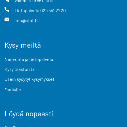
Vaihde
029 551 1000
Tietopalvelu
029 551 2220
info@stat.fi
Kysy meiltä
Neuvonta ja tietopalvelu
Kysy tilastoista
Usein kysytyt kysymykset
Medialle
Löydä nopeasti