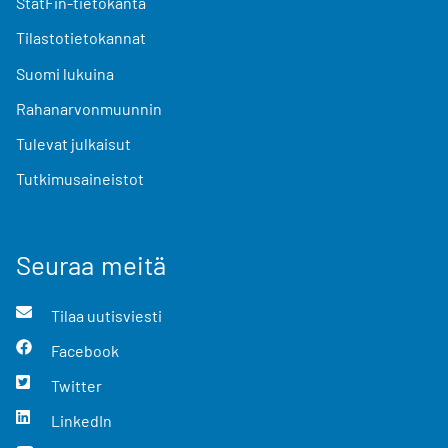
StatFin-tietokanta
Tilastotietokannat
Suomi lukuina
Rahanarvonmuunnin
Tulevat julkaisut
Tutkimusaineistot
Seuraa meitä
Tilaa uutisviesti
Facebook
Twitter
LinkedIn