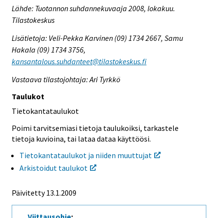
Lähde: Tuotannon suhdannekuvaaja 2008, lokakuu.
Tilastokeskus
Lisätietoja: Veli-Pekka Karvinen (09) 1734 2667, Samu
Hakala (09) 1734 3756,
kansantalous.suhdanteet@tilastokeskus.fi
Vastaava tilastojohtaja: Ari Tyrkkö
Taulukot
Tietokantataulukot
Poimi tarvitsemiasi tietoja taulukoiksi, tarkastele
tietoja kuvioina, tai lataa dataa käyttöösi.
Tietokantataulukot ja niiden muuttujat
Arkistoidut taulukot
Päivitetty
13.1.2009
Viittausohje
: