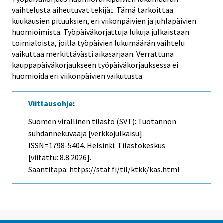
vaihtelusta aiheutuvat tekijät. Tämä tarkoittaa
kuukausien pituuksien, eri viikonpäivien ja juhlapäivien
huomioimista. Työpäiväkorjattuja lukuja julkaistaan
toimialoista, joilla työpäivien lukumäärän vaihtelu
vaikuttaa merkittävästi aikasarjaan. Verrattuna
kauppapäiväkorjaukseen työpäiväkorjauksessa ei
huomioida eri viikonpäivien vaikutusta.
Viittausohje
:
Suomen virallinen tilasto (SVT): Tuotannon
suhdannekuvaaja [verkkojulkaisu].
ISSN=1798-5404. Helsinki: Tilastokeskus
[viitattu: 8.8.2026].
Saantitapa: https://stat.fi/til/ktkk/kas.html