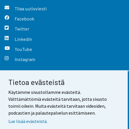
Tilaa uutisviesti
Facebook
Twitter
LinkedIn
YouTube
Instagram
Tietoa evästeistä
Yhteystiedot
Käytämme sivustollamme evästeitä.
Palaute
Välttämättömiä evästeitä tarvitaan, jotta sivusto
toimii oikein. Muita evästeitä tarvitaan videoiden,
Käyttöehdot
podcastien ja palautepalvelun esittämiseen.
Tietosuoja
Lue lisää evästeistä.