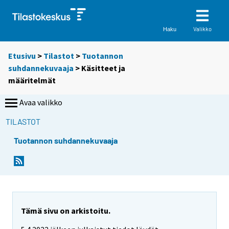
Valikko
Haku
Etusivu
>
Tilastot
>
Tuotannon
suhdannekuvaaja
> Käsitteet ja
määritelmät
Avaa valikko
TILASTOT
Tuotannon suhdannekuvaaja
Tämä sivu on arkistoitu.