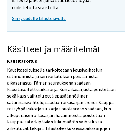
5.4.2022 jälkeen julkaistut tiedot löydät
uudistetulta sivustolta.
Siirry uudelle tilastosivulle
Käsitteet ja määritelmät
Kausitasoitus
Kausitasoituksella tarkoitetaan kausivaihtelun
estimoimista ja sen vaikutuksen poistamista
aikasarjasta. Tämän seurauksena saadaan
kausitasoitettu aikasarja. Kun aikasarjasta poistetaan
sekä kausivaihtelu että epäsäännöllinen
satunnaisvaihtelu, saadaan aikasarjan trendi. Kauppa-
tai työpäiväkorjatut sarjat puolestaan saadaan, kun
alkuperäisen aikasarjan havainnoista poistetaan
kauppa- tai arkipäivien lukumäärän vaihtelusta
aiheutuvat tekijät. Tilastokeskuksessa aikasarjojen