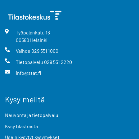
Työpajankatu
13
00580
Helsinki
Vaihde
029 551 1000
Tietopalvelu
029 551 2220
info@stat.fi
Kysy meiltä
Neuvonta ja tietopalvelu
Kysy tilastoista
Usein kysytyt kysymykset