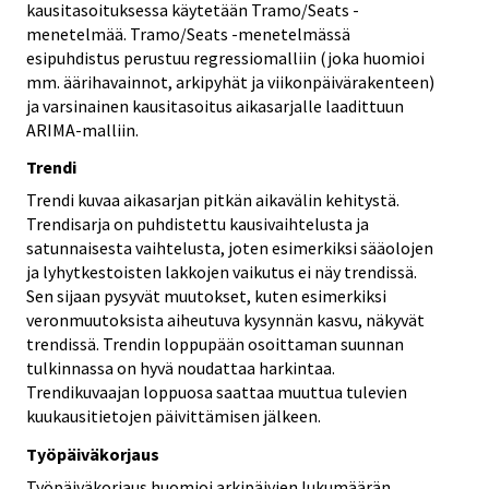
kausitasoituksessa käytetään Tramo/Seats -
menetelmää. Tramo/Seats -menetelmässä
esipuhdistus perustuu regressiomalliin (joka huomioi
mm. äärihavainnot, arkipyhät ja viikonpäivärakenteen)
ja varsinainen kausitasoitus aikasarjalle laadittuun
ARIMA-malliin.
Trendi
Trendi kuvaa aikasarjan pitkän aikavälin kehitystä.
Trendisarja on puhdistettu kausivaihtelusta ja
satunnaisesta vaihtelusta, joten esimerkiksi sääolojen
ja lyhytkestoisten lakkojen vaikutus ei näy trendissä.
Sen sijaan pysyvät muutokset, kuten esimerkiksi
veronmuutoksista aiheutuva kysynnän kasvu, näkyvät
trendissä. Trendin loppupään osoittaman suunnan
tulkinnassa on hyvä noudattaa harkintaa.
Trendikuvaajan loppuosa saattaa muuttua tulevien
kuukausitietojen päivittämisen jälkeen.
Työpäiväkorjaus
Työpäiväkorjaus huomioi arkipäivien lukumäärän