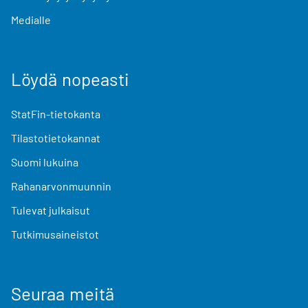
Medialle
Löydä nopeasti
StatFin-tietokanta
Tilastotietokannat
Suomi lukuina
Rahanarvonmuunnin
Tulevat julkaisut
Tutkimusaineistot
Seuraa meitä