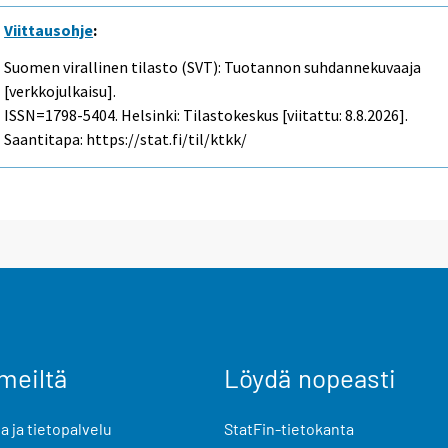
Viittausohje
:
Suomen virallinen tilasto (SVT): Tuotannon suhdannekuvaaja
[verkkojulkaisu].
ISSN=1798-5404. Helsinki: Tilastokeskus [viitattu: 8.8.2026].
Saantitapa: https://stat.fi/til/ktkk/
meiltä
Löydä nopeasti
 ja tietopalvelu
StatFin-tietokanta