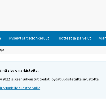
a
Kyselyt ja tiedonkeruut
Tuotteet ja palvelut
Aja
aja
ämä sivu on arkistoitu.
.4.2022 jälkeen julkaistut tiedot löydät uudistetulta sivustolta.
iirry uudelle tilastosivulle