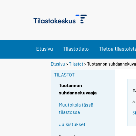
Etusivu
Tilastotieto
Tietoa tilastoist
Etusivu
>
Tilastot
> Tuotannon suhdannekuva
TILASTOT
Tuotannon
T
suhdannekuvaaja
5
Muutoksia tässä
tilastossa
S
Julkistukset