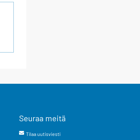
Seuraa meitä
Tilaa uutisviesti