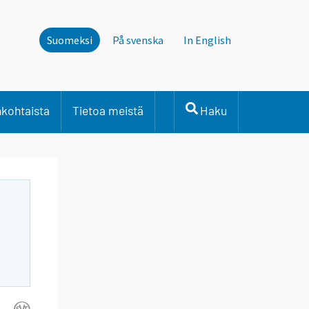
Suomeksi
På svenska
In English
nkohtaista
Tietoa meistä
Haku