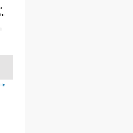
sa
ttu
i
iin