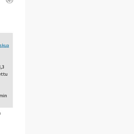
askua
,3
ettu
mmin
n