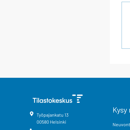
Kysy 
Työpajankatu
13
00580
Helsinki
Neuvonta