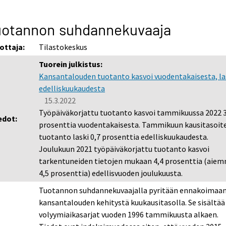
uotannon suhdannekuvaaja
ottaja:
Tilastokeskus
Tuorein julkistus:
Kansantalouden tuotanto kasvoi vuodentakaisesta, l
edelliskuukaudesta
15.3.2022
Työpäiväkorjattu tuotanto kasvoi tammikuussa 2022 3
edot:
prosenttia vuodentakaisesta. Tammikuun kausitasoit
tuotanto laski 0,7 prosenttia edelliskuukaudesta.
Joulukuun 2021 työpäiväkorjattu tuotanto kasvoi
tarkentuneiden tietojen mukaan 4,4 prosenttia (aie
4,5 prosenttia) edellisvuoden joulukuusta.
Tuotannon suhdannekuvaajalla pyritään ennakoimaa
kansantalouden kehitystä kuukausitasolla. Se sisältää
volyymiaikasarjat vuoden 1996 tammikuusta alkaen.