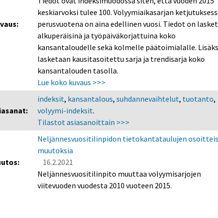
Tiedot ovat indeksimuodossa siten, että vuoden 2015
keskiarvoksi tulee 100. Volyymiaikasarjan ketjutukses
vaus:
perusvuotena on aina edellinen vuosi. Tiedot on laske
alkuperäisinä ja työpäiväkorjattuina koko
kansantaloudelle sekä kolmelle päätoimialalle. Lisäks
lasketaan kausitasoitettu sarja ja trendisarja koko
kansantalouden tasolla.
Lue koko kuvaus >>>
indeksit
,
kansantalous
,
suhdannevaihtelut
,
tuotanto
,
iasanat:
volyymi-indeksit
.
Tilastot asiasanoittain >>>
Neljännesvuositilinpidon tietokantataulujen osoitteis
muutoksia
utos:
16.2.2021
Neljännesvuositilinpito muuttaa volyymisarjojen
viitevuoden vuodesta 2010 vuoteen 2015.