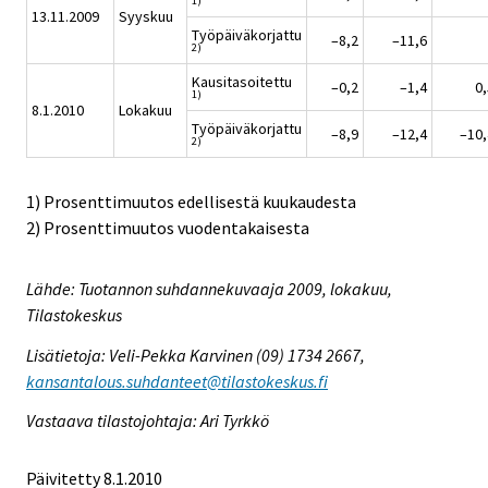
1)
13.11.2009
Syyskuu
Työpäiväkorjattu
–8,2
–11,6
2)
Kausitasoitettu
–0,2
–1,4
0,
1)
8.1.2010
Lokakuu
Työpäiväkorjattu
–8,9
–12,4
–10,
2)
1) Prosenttimuutos edellisestä kuukaudesta
2) Prosenttimuutos vuodentakaisesta
Lähde: Tuotannon suhdannekuvaaja 2009, lokakuu,
Tilastokeskus
Lisätietoja: Veli-Pekka Karvinen (09) 1734 2667,
kansantalous.suhdanteet@tilastokeskus.fi
Vastaava tilastojohtaja: Ari Tyrkkö
Päivitetty 8.1.2010