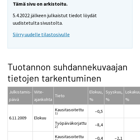
Tämä sivu on arkistoitu.
5.4.2022 jälkeen julkaistut tiedot löydät
uudistetulta sivustolta.
Siirry uudelle tilastosivulle
Tuotannon suhdannekuvaajan
tietojen tarkentuminen
Julkistamis-
Viite-
Elokuu,
Syyskuu,
Lokakuu
Tieto
päivä
ajankohta
%
%
%
Kausitasoitettu
–0,5
1)
6.11.2009
Elokuu
Työpäiväkorjattu
–8,4
2)
Kausitasoitettu
–0,4
–2,1