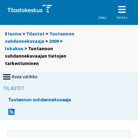
Valikko
Haku
Etusivu
>
Tilastot
>
Tuotannon
suhdannekuvaaja
>
2009
>
lokakuu
> Tuotannon
suhdannekuvaajan tietojen
tarkentuminen
Avaa valikko
TILASTOT
Tuotannon suhdannekuvaaja