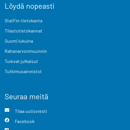
Löydä nopeasti
StatFin-tietokanta
Tilastotietokannat
Suomi lukuina
Rahanarvonmuunnin
Tulevat julkaisut
Tutkimusaineistot
Seuraa meitä
Tilaa uutisviesti
Facebook