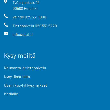
Työpajankatu
13
00580
Helsinki
Vaihde
029 551 1000
Tietopalvelu
029 551 2220
info@stat.fi
Kysy meiltä
Neuvonta ja tietopalvelu
Kysy tilastoista
Usein kysytyt kysymykset
Medialle