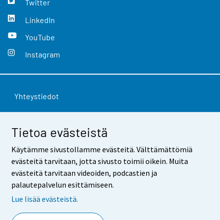
Twitter
LinkedIn
YouTube
Instagram
Yhteystiedot
Palaute
Tietoa evästeistä
Käyttöehdot
Käytämme sivustollamme evästeitä. Välttämättömiä
Tietosuoja
evästeitä tarvitaan, jotta sivusto toimii oikein. Muita
evästeitä tarvitaan videoiden, podcastien ja
Saavutettavuus
palautepalvelun esittämiseen.
Tietoa sivustosta
Lue lisää evästeistä.
Evästeasetukset