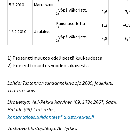
1)
5.2.2010
Marraskuu
Työpäiväkorjattu
–8,6
–7,4
2)
Kausitasoitettu
1,2
–0,8
1)
12.2.2010
Joulukuu
Työpäiväkorjattu
–8,8
–6,4
2)
1) Prosenttimuutos edellisestä kuukaudesta
2) Prosenttimuutos vuodentakaisesta
Lähde: Tuotannon suhdannekuvaaja 2009, joulukuu,
Tilastokeskus
Lisätietoja: Veli-Pekka Karvinen (09) 1734 2667, Samu
Hakala (09) 1734 3756,
kansantalous.suhdanteet@tilastokeskus.fi
Vastaava tilastojohtaja: Ari Tyrkkö