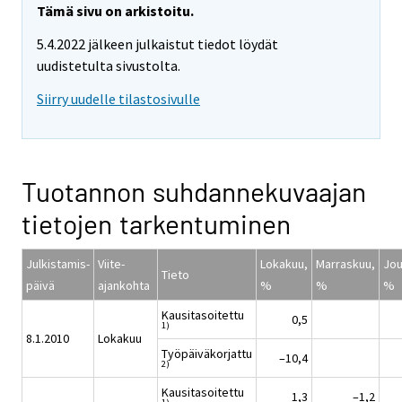
Tämä sivu on arkistoitu.
5.4.2022 jälkeen julkaistut tiedot löydät
uudistetulta sivustolta.
Siirry uudelle tilastosivulle
Tuotannon suhdannekuvaajan
tietojen tarkentuminen
Julkistamis-
Viite-
Lokakuu,
Marraskuu,
Jou
Tieto
päivä
ajankohta
%
%
%
Kausitasoitettu
0,5
1)
8.1.2010
Lokakuu
Työpäiväkorjattu
–10,4
2)
Kausitasoitettu
1,3
–1,2