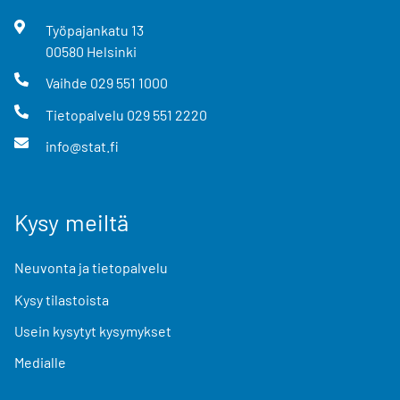
Työpajankatu
13
00580
Helsinki
Vaihde
029 551 1000
Tietopalvelu
029 551 2220
info@stat.fi
Kysy meiltä
Neuvonta ja tietopalvelu
Kysy tilastoista
Usein kysytyt kysymykset
Medialle