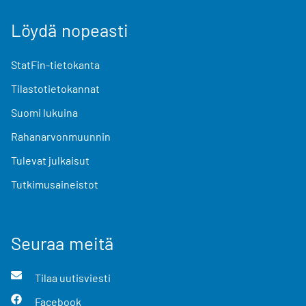
Löydä nopeasti
StatFin-tietokanta
Tilastotietokannat
Suomi lukuina
Rahanarvonmuunnin
Tulevat julkaisut
Tutkimusaineistot
Seuraa meitä
Tilaa uutisviesti
Facebook