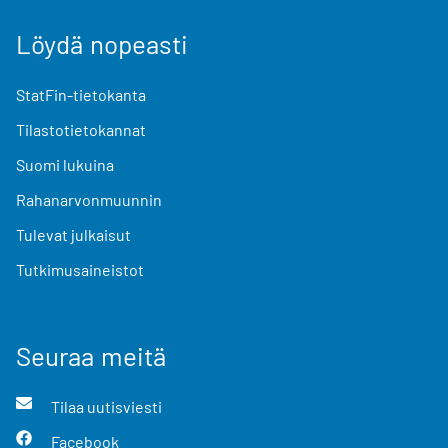
Löydä nopeasti
StatFin-tietokanta
Tilastotietokannat
Suomi lukuina
Rahanarvonmuunnin
Tulevat julkaisut
Tutkimusaineistot
Seuraa meitä
Tilaa uutisviesti
Facebook