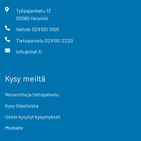
Työpajankatu
13
00580
Helsinki
Vaihde
029 551 1000
Tietopalvelu
029 551 2220
info@stat.fi
Kysy meiltä
Neuvonta ja tietopalvelu
Kysy tilastoista
Usein kysytyt kysymykset
Medialle