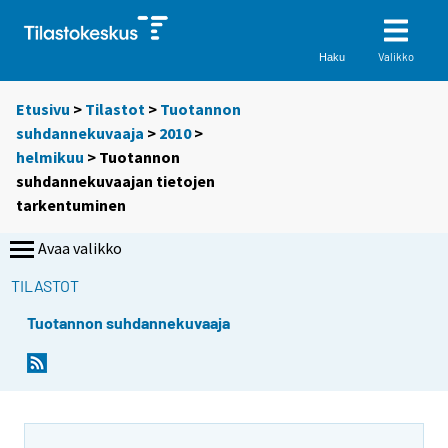
Valikko
Haku
Etusivu
>
Tilastot
>
Tuotannon
suhdannekuvaaja
>
2010
>
helmikuu
> Tuotannon
suhdannekuvaajan tietojen
tarkentuminen
Avaa valikko
TILASTOT
Tuotannon suhdannekuvaaja