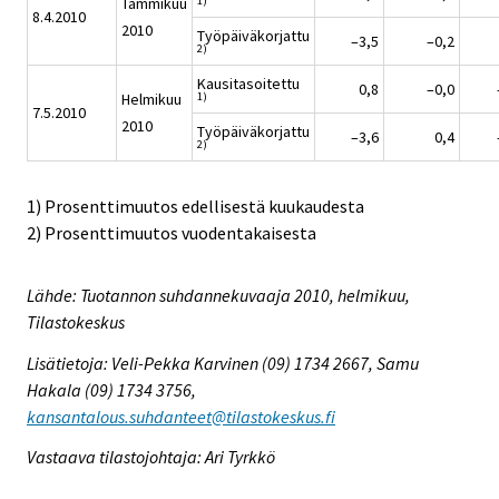
1)
Tammikuu
8.4.2010
2010
Työpäiväkorjattu
–3,5
–0,2
2)
Kausitasoitettu
0,8
–0,0
1)
Helmikuu
7.5.2010
2010
Työpäiväkorjattu
–3,6
0,4
2)
1) Prosenttimuutos edellisestä kuukaudesta
2) Prosenttimuutos vuodentakaisesta
Lähde: Tuotannon suhdannekuvaaja 2010, helmikuu,
Tilastokeskus
Lisätietoja: Veli-Pekka Karvinen (09) 1734 2667, Samu
Hakala (09) 1734 3756,
kansantalous.suhdanteet@tilastokeskus.fi
Vastaava tilastojohtaja: Ari Tyrkkö