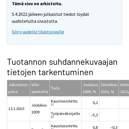
Tämä sivu on arkistoitu.
5.4.2022 jälkeen julkaistut tiedot löydät
uudistetulta sivustolta.
Siirry uudelle tilastosivulle
Tuotannon suhdannekuvaajan
tietojen tarkentuminen
Julkistamis-
Viite-
Joulukuu
Tammikuu
Helm
Tieto
päivä
ajankohta
2009, %
2010, %
2010
Kausitasoitettu
0,2
1)
Joulukuu
12.2.2010
2009
Työpäiväkorjattu
–5,3
2)
Kausitasoitettu
0,8
–0,3