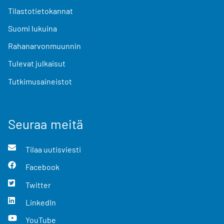
Tilastotietokannat
Suomi lukuina
Rahanarvonmuunnin
Tulevat julkaisut
Tutkimusaineistot
Seuraa meitä
Tilaa uutisviesti
Facebook
Twitter
LinkedIn
YouTube