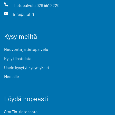
Tietopalvelu
029 551 2220
info@stat.fi
Kysy meiltä
Neuvonta ja tietopalvelu
Kysy tilastoista
Usein kysytyt kysymykset
Medialle
Löydä nopeasti
StatFin-tietokanta