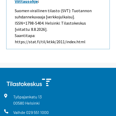
Viittausohje
:
Suomen virallinen tilasto (SVT): Tuotannon
suhdannekuvaaja [verkkojulkaisu].
ISSN=1798-5404. Helsinki: Tilastokeskus
[viitattu: 8.8.2026].
Saantitapa:
https://stat.fi/til/ktkk/2011/index.html
Työpajankatu
13
00580
Helsinki
Vaihde
029 551 1000