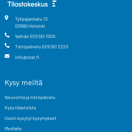
Työpajankatu
13
00580
Helsinki
Vaihde
029 551 1000
Tietopalvelu
029 551 2220
info@stat.fi
Kysy meiltä
Neuvonta ja tietopalvelu
Kysy tilastoista
Usein kysytyt kysymykset
Medialle