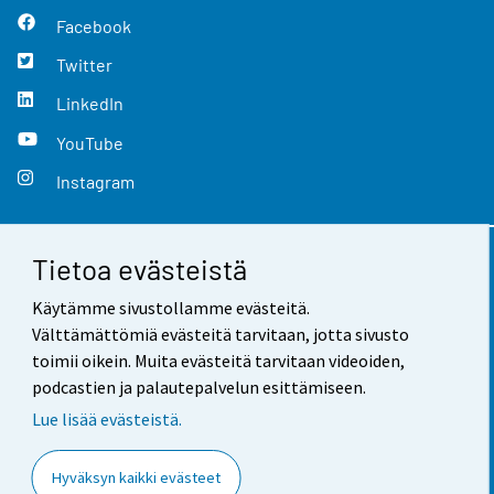
Facebook
Twitter
LinkedIn
YouTube
Instagram
Tietoa evästeistä
Yhteystiedot
Käytämme sivustollamme evästeitä.
Palaute
Välttämättömiä evästeitä tarvitaan, jotta sivusto
toimii oikein. Muita evästeitä tarvitaan videoiden,
Käyttöehdot
podcastien ja palautepalvelun esittämiseen.
Tietosuoja
Lue lisää evästeistä.
Saavutettavuus
Hyväksyn kaikki evästeet