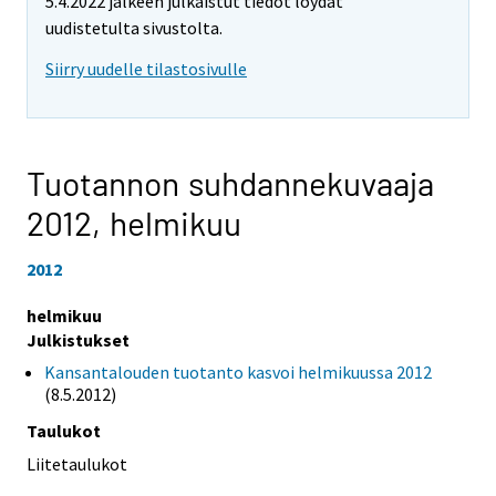
5.4.2022 jälkeen julkaistut tiedot löydät
uudistetulta sivustolta.
Siirry uudelle tilastosivulle
Tuotannon suhdannekuvaaja
2012,
helmikuu
2012
helmikuu
Julkistukset
Kansantalouden tuotanto kasvoi helmikuussa 2012
(8.5.2012)
Taulukot
Liitetaulukot