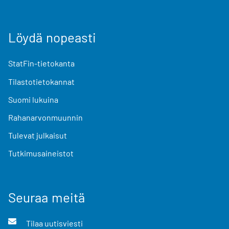
Löydä nopeasti
StatFin-tietokanta
Tilastotietokannat
Suomi lukuina
Rahanarvonmuunnin
Tulevat julkaisut
Tutkimusaineistot
Seuraa meitä
Tilaa uutisviesti