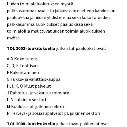
Uuden toimialaluokituksen myötä
palkkasummakuvaajista julkaistaan edelleen kahdeksan
pääluokkaa ja niiden yhdistelmää sekä koko talouden
palkkasumma. Luokitukset pääluokissa sekä
toimialoilla muuttuvat uuden toimialaluokituksen
myötä.
TOL 2002 -luokituksella
julkaistut pääluokat ovat:
A-X Koko talous
C, D, E Teollisuus
F Rakentaminen
G Tukku- ja vähittäiskauppa
H, I, K, O Muut palvelut
J Rahoitus- ja vakuutustoiminta
L-N Julkinen sektori
M Koulutus pl. julkinen sektori
N Terveys- ja sosiaalipalvelut pl. julkinen sektori
TOL 2008 -luokituksella
julkaistavat pääluokat ovat: