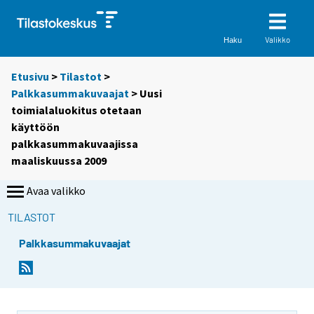
Valikko
Haku
Etusivu
>
Tilastot
>
Palkkasummakuvaajat
> Uusi
toimialaluokitus otetaan
käyttöön
palkkasummakuvaajissa
maaliskuussa 2009
Avaa valikko
TILASTOT
Palkkasummakuvaajat