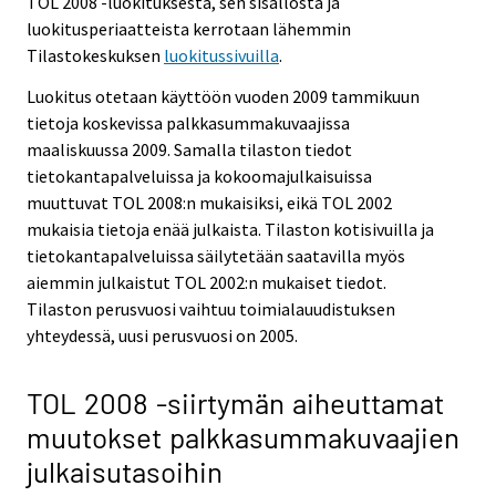
TOL 2008 -luokituksesta, sen sisällöstä ja
luokitusperiaatteista kerrotaan lähemmin
Tilastokeskuksen
luokitussivuilla
.
Luokitus otetaan käyttöön vuoden 2009 tammikuun
tietoja koskevissa palkkasummakuvaajissa
maaliskuussa 2009. Samalla tilaston tiedot
tietokantapalveluissa ja kokoomajulkaisuissa
muuttuvat TOL 2008:n mukaisiksi, eikä TOL 2002
mukaisia tietoja enää julkaista. Tilaston kotisivuilla ja
tietokantapalveluissa säilytetään saatavilla myös
aiemmin julkaistut TOL 2002:n mukaiset tiedot.
Tilaston perusvuosi vaihtuu toimialauudistuksen
yhteydessä, uusi perusvuosi on 2005.
TOL 2008 -siirtymän aiheuttamat
muutokset palkkasummakuvaajien
julkaisutasoihin