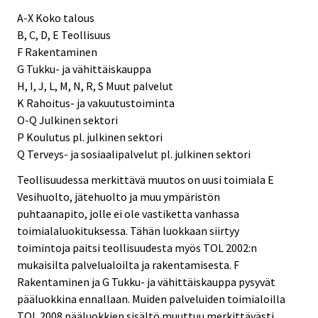
A-X Koko talous
B, C, D, E Teollisuus
F Rakentaminen
G Tukku- ja vähittäiskauppa
H, I, J, L, M, N, R, S Muut palvelut
K Rahoitus- ja vakuutustoiminta
O-Q Julkinen sektori
P Koulutus pl. julkinen sektori
Q Terveys- ja sosiaalipalvelut pl. julkinen sektori
Teollisuudessa merkittävä muutos on uusi toimiala E
Vesihuolto, jätehuolto ja muu ympäristön
puhtaanapito, jolle ei ole vastiketta vanhassa
toimialaluokituksessa. Tähän luokkaan siirtyy
toimintoja paitsi teollisuudesta myös TOL 2002:n
mukaisilta palvelualoilta ja rakentamisesta. F
Rakentaminen ja G Tukku- ja vähittäiskauppa pysyvät
pääluokkina ennallaan. Muiden palveluiden toimialoilla
TOL 2008 pääluokkien sisältö muuttuu merkittävästi