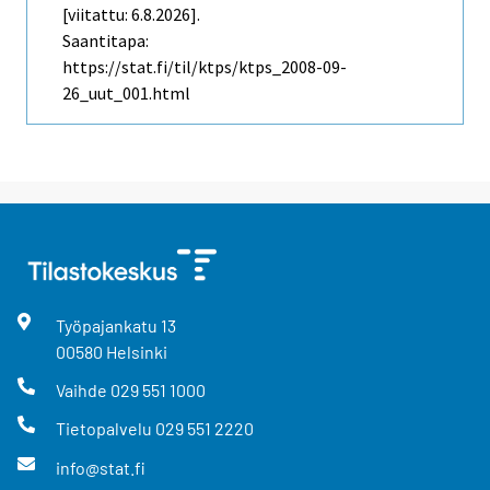
[viitattu: 6.8.2026].
Saantitapa:
https://stat.fi/til/ktps/ktps_2008-09-
26_uut_001.html
Työpajankatu
13
00580
Helsinki
Vaihde
029 551 1000
Tietopalvelu
029 551 2220
info@stat.fi