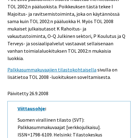
TOL 2002:n pääluokista. Poikkeuksen tästä tekee I
Majoitus- ja ravitsemistoiminta, joka on käytännössä
sama kuin TOL 2002:n pääluokka H. Myös TOL 2008
mukaiset julkaisutasot K Rahoitus- ja
vakuutustoiminta, O-Q Julkinen sektori, P Koulutus ja Q
Terveys- ja sosiaalipalvelut vastaavat sellaisenaan
vanhan toimialaluokituksen TOL 2002:n mukaisia
luokkia.
Palkkasummakuvaajien tilastokohtaisella
sivulla on
lisätietoa TOL 2008 -luokituksen soveltamisesta.
Päivitetty
26.9.2008
Viittausohje
:
Suomen virallinen tilasto (SVT):
Palkkasummakuvaajat [verkkojulkaisu].
ISSN=1798-6109. Helsinki: Tilastokeskus