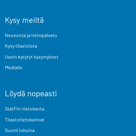
Kysy meiltä
Neuvonta ja tietopalvelu
Kysy tilastoista
Usein kysytyt kysymykset
Medialle
Löydä nopeasti
StatFin-tietokanta
Tilastotietokannat
Suomi lukuina