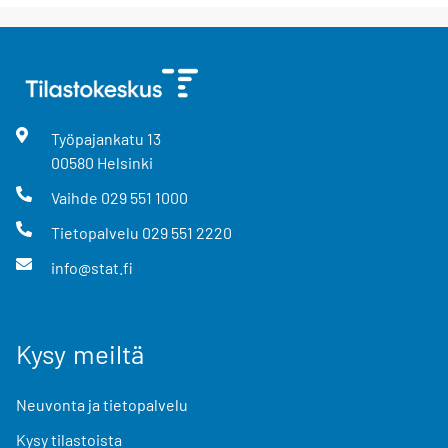
Työpajankatu
13
00580
Helsinki
Vaihde
029 551 1000
Tietopalvelu
029 551 2220
info@stat.fi
Kysy meiltä
Neuvonta ja tietopalvelu
Kysy tilastoista