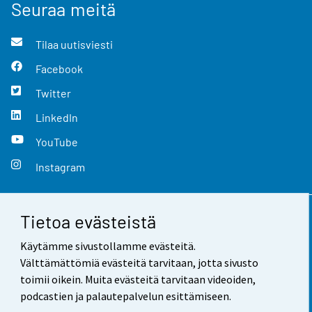
Seuraa meitä
Tilaa uutisviesti
Facebook
Twitter
LinkedIn
YouTube
Instagram
Tietoa evästeistä
Yhteystiedot
Käytämme sivustollamme evästeitä.
Palaute
Välttämättömiä evästeitä tarvitaan, jotta sivusto
toimii oikein. Muita evästeitä tarvitaan videoiden,
Käyttöehdot
podcastien ja palautepalvelun esittämiseen.
Tietosuoja