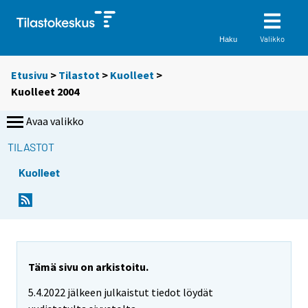
Valikko
Haku
Etusivu
>
Tilastot
>
Kuolleet
>
Kuolleet 2004
Avaa valikko
TILASTOT
Kuolleet
Tämä sivu on arkistoitu.
5.4.2022 jälkeen julkaistut tiedot löydät