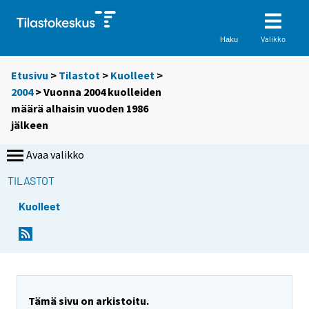
Valikko
Haku
Etusivu
>
Tilastot
>
Kuolleet
>
2004
> Vuonna 2004 kuolleiden
määrä alhaisin vuoden 1986
jälkeen
Avaa valikko
TILASTOT
Kuolleet
S
S
i
i
i
i
r
r
r
r
y
y
Tämä sivu on arkistoitu.