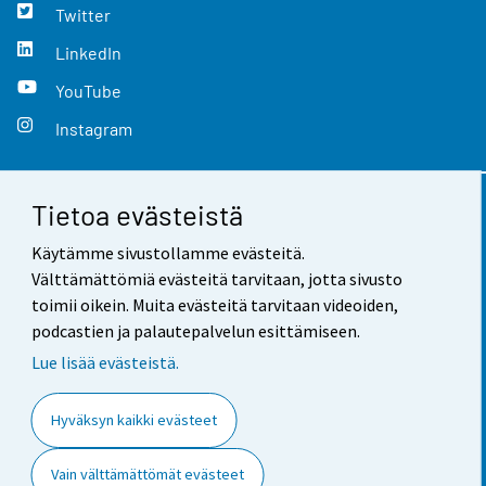
Twitter
LinkedIn
YouTube
Instagram
Tietoa evästeistä
Yhteystiedot
Käytämme sivustollamme evästeitä.
Palaute
Välttämättömiä evästeitä tarvitaan, jotta sivusto
toimii oikein. Muita evästeitä tarvitaan videoiden,
Käyttöehdot
podcastien ja palautepalvelun esittämiseen.
Tietosuoja
Lue lisää evästeistä.
Saavutettavuus
Hyväksyn kaikki evästeet
Tietoa sivustosta
Vain välttämättömät evästeet
Evästeasetukset