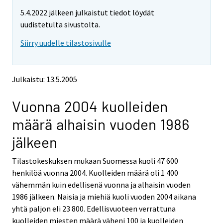
t
t
5.4.2022 jälkeen julkaistut tiedot löydät
t
t
o
o
uudistetulta sivustolta.
i
i
Siirry uudelle tilastosivulle
s
s
e
e
e
e
n
n
Julkaistu: 13.5.2005
p
p
a
a
Vuonna 2004 kuolleiden
l
l
v
v
määrä alhaisin vuoden 1986
e
e
l
l
jälkeen
u
u
u
u
Tilastokeskuksen mukaan Suomessa kuoli 47 600
n
n
henkilöä vuonna 2004. Kuolleiden määrä oli 1 400
.
.
vähemmän kuin edellisenä vuonna ja alhaisin vuoden
1986 jälkeen. Naisia ja miehiä kuoli vuoden 2004 aikana
yhtä paljon eli 23 800. Edellisvuoteen verrattuna
kuolleiden miesten määrä väheni 100 ja kuolleiden