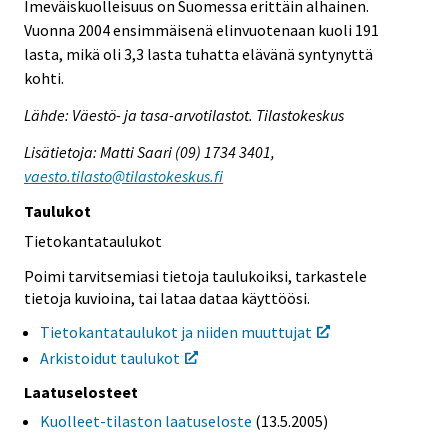
Imeväiskuolleisuus on Suomessa erittäin alhainen.
Vuonna 2004 ensimmäisenä elinvuotenaan kuoli 191
lasta, mikä oli 3,3 lasta tuhatta elävänä syntynyttä
kohti.
Lähde: Väestö- ja tasa-arvotilastot. Tilastokeskus
Lisätietoja: Matti Saari (09) 1734 3401,
vaesto.tilasto@tilastokeskus.fi
Taulukot
Tietokantataulukot
Poimi tarvitsemiasi tietoja taulukoiksi, tarkastele
tietoja kuvioina, tai lataa dataa käyttöösi.
Tietokantataulukot ja niiden muuttujat
Arkistoidut taulukot
Laatuselosteet
Kuolleet-tilaston laatuseloste
(13.5.2005)