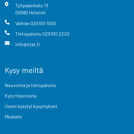
Työpajankatu
13
00580
Helsinki
Vaihde
029 551 1000
Tietopalvelu
029 551 2220
info@stat.fi
Kysy meiltä
Neuvonta ja tietopalvelu
Kysy tilastoista
Usein kysytyt kysymykset
Medialle