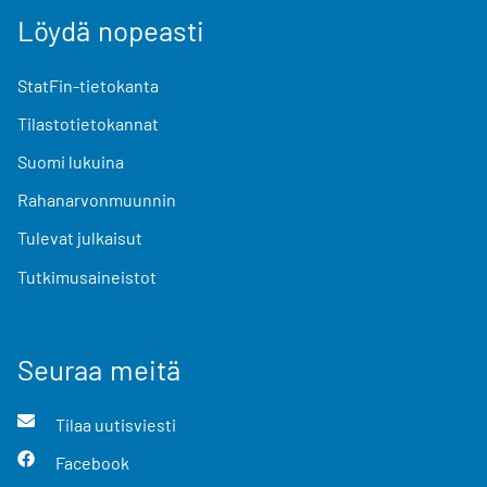
Löydä nopeasti
StatFin-tietokanta
Tilastotietokannat
Suomi lukuina
Rahanarvonmuunnin
Tulevat julkaisut
Tutkimusaineistot
Seuraa meitä
Tilaa uutisviesti
Facebook