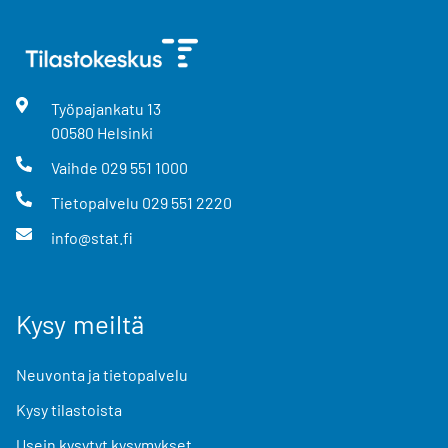
Työpajankatu
13
00580
Helsinki
Vaihde
029 551 1000
Tietopalvelu
029 551 2220
info@stat.fi
Kysy meiltä
Neuvonta ja tietopalvelu
Kysy tilastoista
Usein kysytyt kysymykset