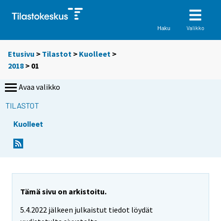
Valikko
Haku
Etusivu
>
Tilastot
>
Kuolleet
>
2018
>
01
Avaa valikko
TILASTOT
Kuolleet
Tämä sivu on arkistoitu.
5.4.2022 jälkeen julkaistut tiedot löydät