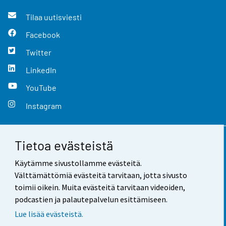
Tilaa uutisviesti
Facebook
Twitter
LinkedIn
YouTube
Instagram
Tietoa evästeistä
Yhteystiedot
Käytämme sivustollamme evästeitä.
Palaute
Välttämättömiä evästeitä tarvitaan, jotta sivusto
toimii oikein. Muita evästeitä tarvitaan videoiden,
Käyttöehdot
podcastien ja palautepalvelun esittämiseen.
Tietosuoja
Lue lisää evästeistä.