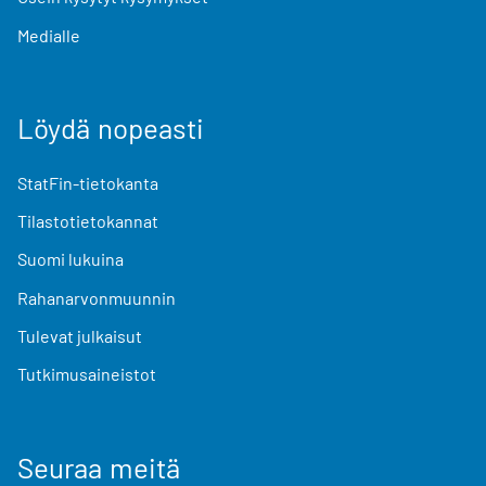
Medialle
Löydä nopeasti
StatFin-tietokanta
Tilastotietokannat
Suomi lukuina
Rahanarvonmuunnin
Tulevat julkaisut
Tutkimusaineistot
Seuraa meitä