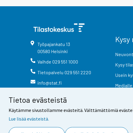
Kysy 
Työpajankatu
13
00580
Helsinki
Neuvonta
Vaihde
029 551 1000
Kysy tila
Tietopalvelu
029 551 2220
Usein ky
info@stat.fi
Medialle
Tietoa evästeistä
Käytämme sivustollamme evästeitä. Välttämättömiä evästeitä t
Lue lisää evästeistä.
Yhteystiedot
Palaute