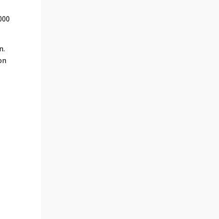
000
n.
on