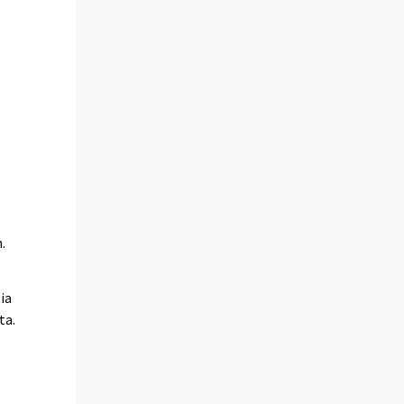
,
.
ia
ta.