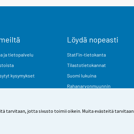
meiltä
Löydä nopeasti
 ja tietopalvelu
StatFin-tietokanta
stoista
Tilastotietokannat
sytyt kysymykset
Suomi lukuina
Rahanarvonmuunnin
Tulevat julkaisut
Tutkimusaineistot
arvitaan, jotta sivusto toimii oikein. Muita evästeitä tarvitaan
Käyttöehdot
Tietosuoja
Saavutettavuus
Tietoa sivu