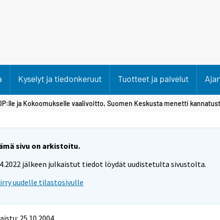
a
Kyselyt ja tiedonkeruut
Tuotteet ja palvelut
Aja
DP:lle ja Kokoomukselle vaalivoitto, Suomen Keskusta menetti kannatus
ämä sivu on arkistoitu.
.4.2022 jälkeen julkaistut tiedot löydät uudistetulta sivustolta.
iirry uudelle tilastosivulle
aistu: 25.10.2004