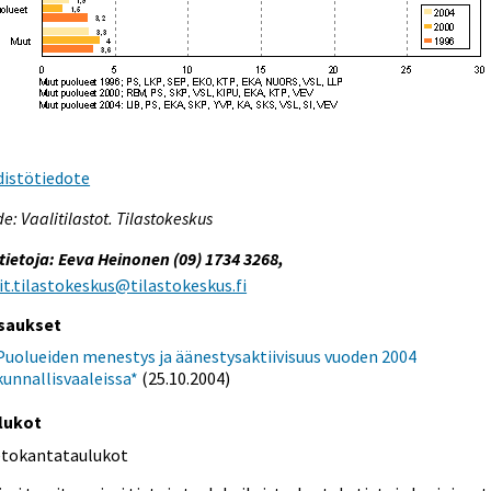
distötiedote
e: Vaalitilastot. Tilastokeskus
tietoja: Eeva Heinonen (09) 1734 3268,
it.tilastokeskus@tilastokeskus.fi
saukset
Puolueiden menestys ja äänestysaktiivisuus vuoden 2004
kunnallisvaaleissa*
(25.10.2004)
lukot
etokantataulukot