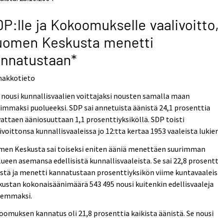
P:lle ja Kokoomukselle vaalivoitto
uomen Keskusta menetti
nnatustaan*
nakkotieto
nousi kunnallisvaalien voittajaksi nousten samalla maan
immaksi puolueeksi. SDP sai annetuista äänistä 24,1 prosenttia
attaen ääniosuuttaan 1,1 prosenttiyksiköllä. SDP toisti
ivoittonsa kunnallisvaaleissa jo 12:tta kertaa 1953 vaaleista lukien
men Keskusta sai toiseksi eniten ääniä menettäen suurimman
ueen asemansa edellisistä kunnallisvaaleista. Se sai 22,8 prosentt
stä ja menetti kannatustaan prosenttiyksikön viime kuntavaaleis
ustan kokonaisäänimäärä 543 495 nousi kuitenkin edellisvaaleja
remmaksi.
omuksen kannatus oli 21,8 prosenttia kaikista äänistä. Se nousi