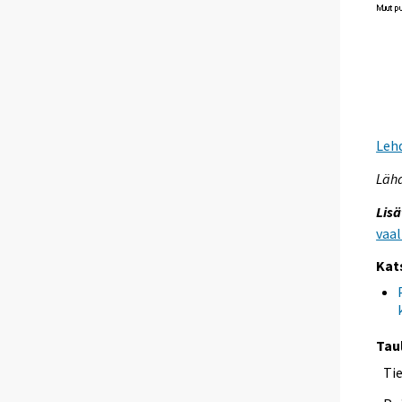
Leh
Lähd
Lisä
vaal
Kat
Tau
Ti