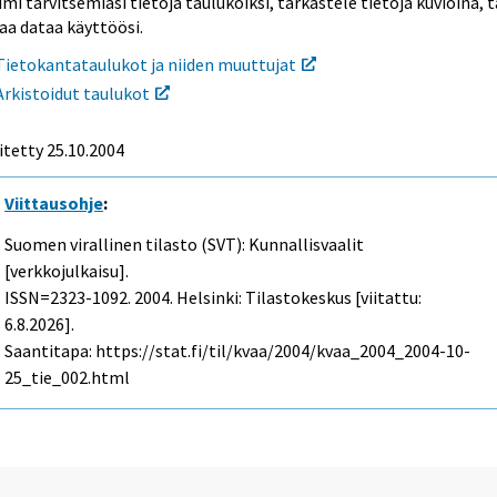
mi tarvitsemiasi tietoja taulukoiksi, tarkastele tietoja kuvioina, t
aa dataa käyttöösi.
Tietokantataulukot ja niiden muuttujat
Arkistoidut taulukot
itetty
25.10.2004
Viittausohje
:
Suomen virallinen tilasto (SVT): Kunnallisvaalit
[verkkojulkaisu].
ISSN=2323-1092. 2004. Helsinki: Tilastokeskus [viitattu:
6.8.2026].
Saantitapa: https://stat.fi/til/kvaa/2004/kvaa_2004_2004-10-
25_tie_002.html