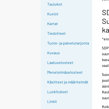
n
n
e
Taulukot
p
p
e
SD
a
a
Kuviot
n
l
l
S
p
v
v
Kartat
e
e
a
ka
l
l
l
Tiedotteet
u
u
*en
v
u
u
Tuote- ja palvelutarjonta
e
n
n
SDP 
l
.
.
Kuvaus
suur
u
kasv
u
Laatuselosteet
vaal
n
Menetelmäselosteet
.
Suo
puol
Käsitteet ja määritelmät
ääni
Luokitukset
Kesk
suu
Linkit
Koko