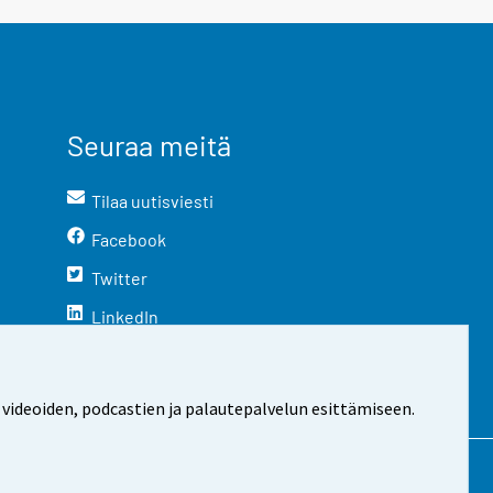
Seuraa meitä
Tilaa uutisviesti
Facebook
Twitter
LinkedIn
YouTube
Instagram
 videoiden, podcastien ja palautepalvelun esittämiseen.
stosta
Evästeasetukset