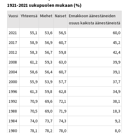
1921-2021 sukupuolen mukaan (%)
Vuosi
Yhteensä
Miehet
Naiset
Ennakkoon äänestäneiden
osuus kaikista äänestäneistä
2021
55,1
53,6
56,5
60,0
2017
58,9
56,9
60,7
45,2
2012
58,3
56,7
59,8
42,4
2008
61,2
59,3
63,0
39,9
2004
58,6
56,4
60,7
39,1
2000
55,9
53,9
57,7
37,7
1996
61,3
59,8
62,8
34,9
1992
70,9
69,6
72,1
38,1
1988
70,5
69,0
71,9
18,3
1984
74,0
73,7
74,3
9,2
1980
78,1
78,2
78,0
8,0