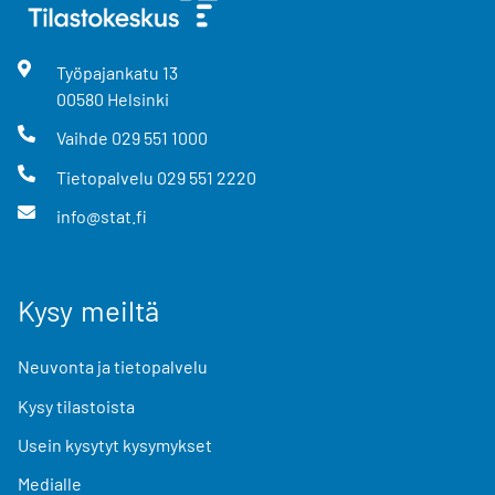
Työpajankatu
13
00580
Helsinki
Vaihde
029 551 1000
Tietopalvelu
029 551 2220
info@stat.fi
Kysy meiltä
Neuvonta ja tietopalvelu
Kysy tilastoista
Usein kysytyt kysymykset
Medialle