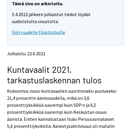
e
e
Tämä sivu on arkistoitu.
m
m
5.4.2022 jälkeen julkaistut tiedot löydät
o
o
v
v
uudistetulta sivustolta.
i
i
Siirry uudelle tilastosivulle
n
n
g
g
t
t
o
o
Julkaistu: 22.6.2021
a
a
n
n
Kuntavaalit 2021,
o
o
t
t
tarkastuslaskennan tulos
h
h
e
e
Kokoomus nousi kuntavaalien suurimmaksi puolueeksi
r
r
s
s
21,4 prosentin ääniosuudella, mikä on 3,6
e
e
prosenttiyksikköä suurempi kuin SDP:n ja 6,5
r
r
prosenttiyksikköä suurempi kuin Keskustan osuus
v
v
äänistä. Eniten kannatustaan lisäsi Perussuomalaiset
i
i
5,6 prosenttiyksiköllä. Äänestysaktiivisuus oli matalin
c
c