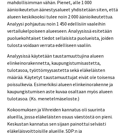
mahdollisimman vähän. Pienet, alle 1 000
äänioikeutetun äänestysalueet yhdistetään siten, että
alueen keskikooksi tulee noin 2 000 äänioikeutettua.
Analyysi pohjautuu noin 1 450 edellisiin vaaleihin
vertailukelpoiseen alueeseen. Analyysissä esitetään
puoluekohtaiset tiedot sellaisista puolueista, joiden
tulosta voidaan verrata edelliseen vaaliin.
Analyysissä käytetään taustamuuttujina alueen
elinkeinorakennetta, kaupungistumisastetta,
tulotasoa, työttömyysastetta sekä eläkeläisten
määrää. Käytetyt taustamuuttujat eivät ole toisensa
poissulkevia. Esimerkiksi alueen elinkeinorakenne ja
kaupungistumisen aste kuvaa osaltaan myös alueen
tulotasoa. (Ks. menetelmäseloste.)
Kokoomuksen ja Vihreiden kannatus oli suurinta
alueilla, jossa eläkeläisten osuus väestöstä on pieni.
Keskustan kannatus sen sijaan painottui selvästi
eläkeläisvoittoisille alueille. SDP:n ja