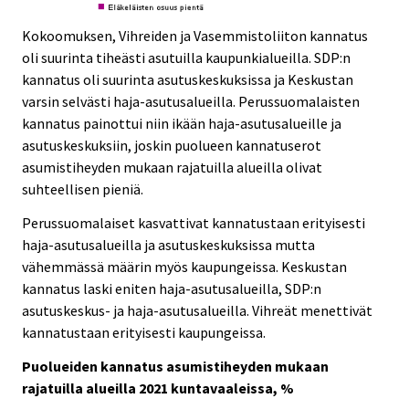
Kokoomuksen, Vihreiden ja Vasemmistoliiton kannatus
oli suurinta tiheästi asutuilla kaupunkialueilla. SDP:n
kannatus oli suurinta asutuskeskuksissa ja Keskustan
varsin selvästi haja-asutusalueilla. Perussuomalaisten
kannatus painottui niin ikään haja-asutusalueille ja
asutuskeskuksiin, joskin puolueen kannatuserot
asumistiheyden mukaan rajatuilla alueilla olivat
suhteellisen pieniä.
Perussuomalaiset kasvattivat kannatustaan erityisesti
haja-asutusalueilla ja asutuskeskuksissa mutta
vähemmässä määrin myös kaupungeissa. Keskustan
kannatus laski eniten haja-asutusalueilla, SDP:n
asutuskeskus- ja haja-asutusalueilla. Vihreät menettivät
kannatustaan erityisesti kaupungeissa.
Puolueiden kannatus asumistiheyden mukaan
rajatuilla alueilla 2021 kuntavaaleissa, %