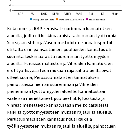
Kokoomus ja RKP keräsivät suurimman kannatuksen
alueilla, joilla oli keskimääräistä vähemmän työttömiä.
Sen sijaan SDP:n ja Vasemmistoliiton kannatusprofiili
oli tältä osin päinvastainen, puolueiden kannatus oli
suurinta keskimääräistä suuremman työttömyyden
alueilla. Perussuomalaisten ja Vihreiden kannatuksen
erot työllisyysasteen mukaan rajatuilla alueilla eivät
olleet suuria, Perussuomalaisten kannatuksen
painottuessa hieman suuremman ja Vihreiden
pienemmän työttömyyden alueille. Kannatustaan
vaaleissa menettäneet puolueet SDP, Keskusta ja
Vihreät menettivät kannatustaan melko tasaisesti
kaikilla työttömyysasteen mukaan rajatuilla alueilla.
Perussuomalaisten kannatus nousi kaikilla
työllisyysasteen mukaan rajatuilla alueilla, painottuen