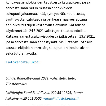
kuntavaaliehdokkaiden taustoista katsauksen, jossa
tarkastellaan muun muassa ehdokkaiden
sukupuolijakaumaa, ikää, syntyperää, koulutusta,
työllisyyttä, tulotasoa ja perheasemaa verrattuna
äänioikeutettujen vastaaviin tietoihin. Katsausta
täydennetään 24.6.2021 valittujen taustatiedoilla.
Katsaus äänestysaktiivisuudesta julkistetaan 13.7.2021,
jossa tarkastellaan äänestysaktiivisuutta yksilötason
taustatekijöiden, mm. iän, sukupuolen, koulutuksen
sekä tulojen avulla.
Tietokantataulukot
Lähde: Kunnallisvaalit 2021, vahvistettu tieto,
Tilastokeskus
Lisätietoja: Sami Fredriksson 029 551 2696, Jaana
Asikainen 029 551 3506,
vaalit@tilastokeskus.fi