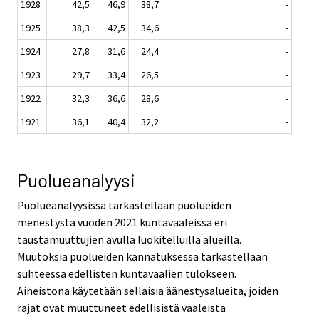
1928
42,5
46,9
38,7
-
1925
38,3
42,5
34,6
-
1924
27,8
31,6
24,4
-
1923
29,7
33,4
26,5
-
1922
32,3
36,6
28,6
-
1921
36,1
40,4
32,2
-
Puolueanalyysi
Puolueanalyysissä tarkastellaan puolueiden
menestystä vuoden 2021 kuntavaaleissa eri
taustamuuttujien avulla luokitelluilla alueilla.
Muutoksia puolueiden kannatuksessa tarkastellaan
suhteessa edellisten kuntavaalien tulokseen.
Aineistona käytetään sellaisia äänestysalueita, joiden
rajat ovat muuttuneet edellisistä vaaleista