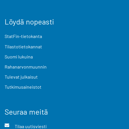
Löydä nopeasti
StatFin-tietokanta
Tilastotietokannat
Suomi lukuina
Rahanarvonmuunnin
Tulevat julkaisut
Tutkimusaineistot
Seuraa meitä
Tilaa uutisviesti