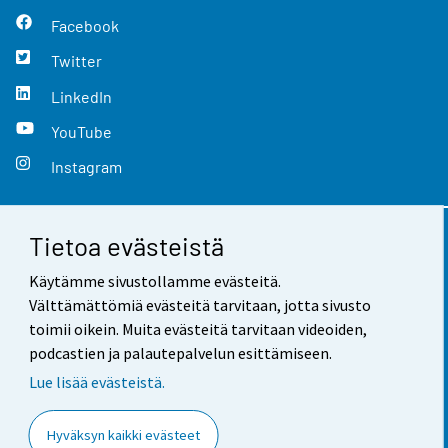
Facebook
Twitter
LinkedIn
YouTube
Instagram
Tietoa evästeistä
Yhteystiedot
Käytämme sivustollamme evästeitä.
Palaute
Välttämättömiä evästeitä tarvitaan, jotta sivusto
toimii oikein. Muita evästeitä tarvitaan videoiden,
Käyttöehdot
podcastien ja palautepalvelun esittämiseen.
Tietosuoja
Lue lisää evästeistä.
Saavutettavuus
Hyväksyn kaikki evästeet