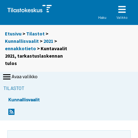
Valikko
Haku
Etusivu
>
Tilastot
>
Kunnallisvaalit
>
2021
>
ennakkotieto
> Kuntavaalit
2021, tarkastuslaskennan
tulos
Avaa valikko
TILASTOT
Kunnallisvaalit
Y
Y
o
o
u
u
a
a
r
r