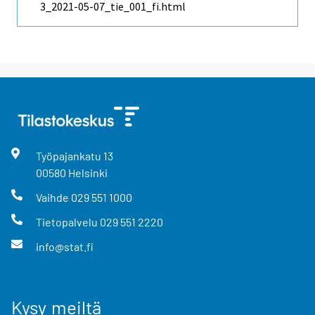
3_2021-05-07_tie_001_fi.html
Työpajankatu
13
00580
Helsinki
Vaihde
029 551 1000
Tietopalvelu
029 551 2220
info@stat.fi
Kysy meiltä