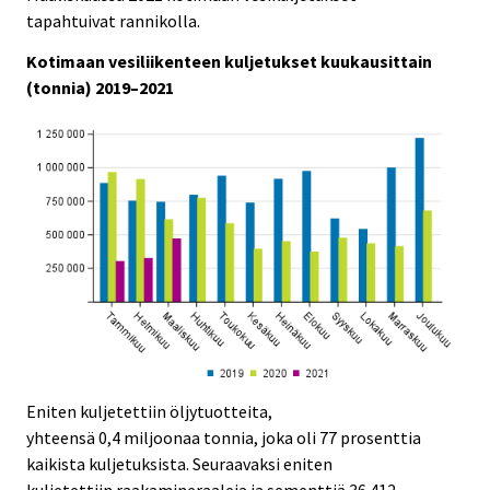
e
e
tapahtuivat rannikolla.
.
.
Kotimaan vesiliikenteen kuljetukset kuukausittain
(tonnia) 2019–2021
Eniten kuljetettiin öljytuotteita,
yhteensä 0,4 miljoonaa tonnia, joka oli 77 prosenttia
kaikista kuljetuksista. Seuraavaksi eniten
kuljetettiin raakamineraaleja ja sementtiä 36 412