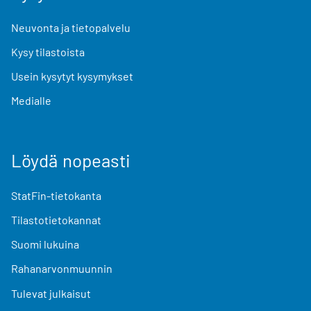
Neuvonta ja tietopalvelu
Kysy tilastoista
Usein kysytyt kysymykset
Medialle
Löydä nopeasti
StatFin-tietokanta
Tilastotietokannat
Suomi lukuina
Rahanarvonmuunnin
Tulevat julkaisut