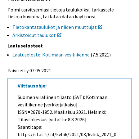
Poimi tarvitsemiasi tietoja taulukoiksi, tarkastele
tietoja kuvioina, tai lataa dataa käyttöösi.
Tietokantataulukot ja niiden muuttujat
Arkistoidut taulukot
Laatuselosteet
Laatuseloste: Kotimaan vesiliikenne
(7.5.2021)
Päivitetty 07.05.2021
Viittausohje
:
Suomen virallinen tilasto (SVT): Kotimaan
vesiliikenne [verkkojulkaisu].
ISSN=2670-1952.
Maaliskuu
2021. Helsinki:
Tilastokeskus [viitattu: 8.8.2026].
Saantitapa:
https://stat.fi/til/kvliik/2021/03/kvliik_2021_0