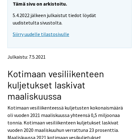
e
e
Tämä sivu on arkistoitu.
m
m
5.4.2022 jälkeen julkaistut tiedot löydät
o
o
v
v
uudistetulta sivustolta.
i
i
Siirry uudelle tilastosivulle
n
n
g
g
t
t
o
o
Julkaistu: 7.5.2021
a
a
n
n
Kotimaan vesiliikenteen
o
o
t
t
kuljetukset laskivat
h
h
e
e
maaliskuussa
r
r
s
s
Kotimaan vesiliikenteessä kuljetusten kokonaismäärä
e
e
oli vuoden 2021 maaliskuussa yhteensä 0,5 miljoonaa
r
r
v
v
tonnia. Kotimaan vesiliikenteen kuljetukset laskivat
i
i
vuoden 2020 maaliskuuhun verrattuna 23 prosenttia.
c
c
Maaliskuussa 2021 kotimaan vesikuljetukset