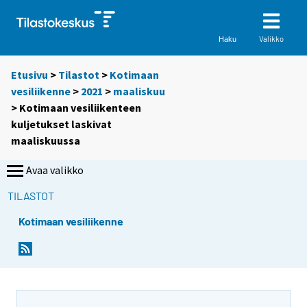
Valikko
Haku
Etusivu
>
Tilastot
>
Kotimaan
vesiliikenne
>
2021
>
maaliskuu
> Kotimaan vesiliikenteen
kuljetukset laskivat
maaliskuussa
Avaa valikko
TILASTOT
Kotimaan vesiliikenne
Y
Y
o
o
u
u
a
a
r
r