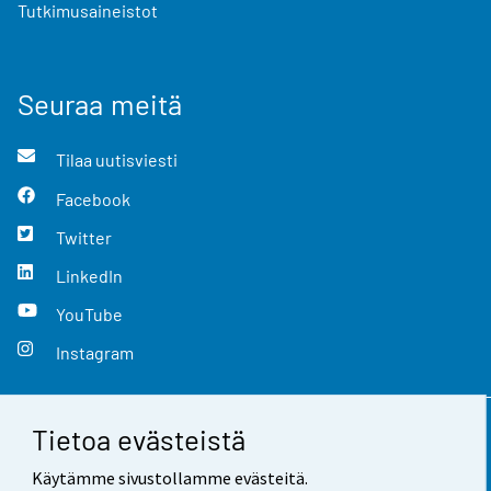
Tutkimusaineistot
Seuraa meitä
Tilaa uutisviesti
Facebook
Twitter
LinkedIn
YouTube
Instagram
Tietoa evästeistä
Yhteystiedot
Käytämme sivustollamme evästeitä.
Palaute