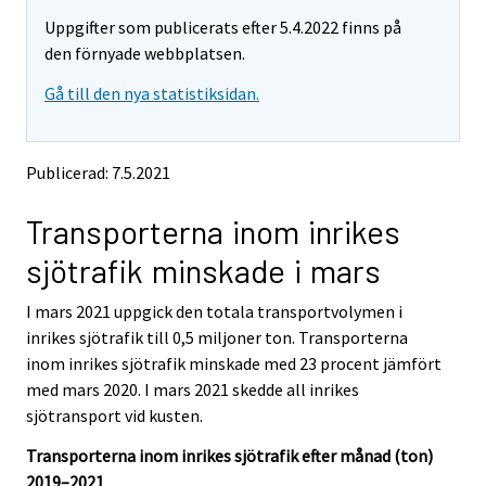
m
m
Uppgifter som publicerats efter 5.4.2022 finns på
o
o
v
v
den förnyade webbplatsen.
i
i
Gå till den nya statistiksidan.
n
n
g
g
t
t
o
o
Publicerad: 7.5.2021
a
a
n
n
Transporterna inom inrikes
o
o
t
t
sjötrafik minskade i mars
h
h
e
e
I mars 2021 uppgick den totala transportvolymen i
r
r
s
s
inrikes sjötrafik till 0,5 miljoner ton. Transporterna
e
e
inom inrikes sjötrafik minskade med 23 procent jämfört
r
r
med mars 2020. I mars 2021 skedde all inrikes
v
v
sjötransport vid kusten.
i
i
c
c
Transporterna inom inrikes sjötrafik efter månad (ton)
e
e
2019–2021