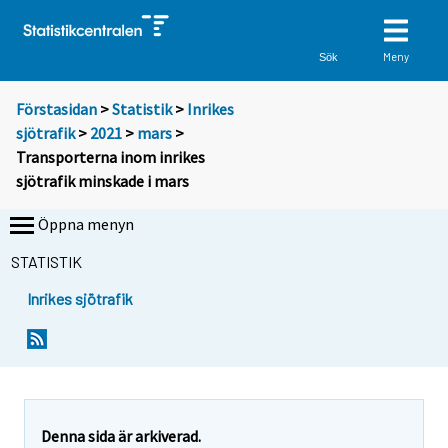
Meny
Sök
Förstasidan
>
Statistik
>
Inrikes
sjötrafik
>
2021
>
mars
>
Transporterna inom inrikes
sjötrafik minskade i mars
Öppna menyn
STATISTIK
Inrikes sjötrafik
Y
Y
o
o
u
u
a
a
r
r
e
e
Denna sida är arkiverad.